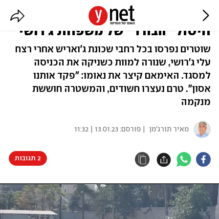
שקט מתוח: משטרה בכל פינה אחרי
חיסול "הבורר" של משפחת ג'רושי
שוטרים נפרסו בכל רחבי שכונת ג'ואריש אחרי רצח
עלי ג'רושי, שנורה למוות כשניקה את הכניסה
למסגד. האימאם קיצר את נאומו: "פקד אותנו
אסון". טרם נעצרו חשודים, והמשטרה חוששת
מנקמה
מאיר תורג'מן
| פורסם:
13.01.23 | 11:32
2 תגובות