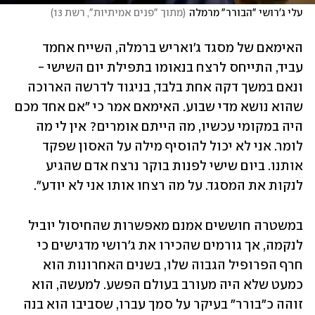
עלי ג'רושי "הבורר" מרמלה
(
מתוך "פנים אמיתיות", רשת 13
)
האימאם של מסגד ג'ואריש ברמלה, השייח אחמד 
עביד, התייחס לרצח בנאומו בתפילת יום השישי - 
ונאם במשך דקה אחת בלבד, בניגוד לדרשה הארוכה 
שהוא נושא מדי שבוע. האימאם אמר כי "אם אחד מכם 
היה במקומי עכשיו, מה הייתם אומרים? אין לי מה 
לומר. אני לא יכול להוסיף מילה על האסון שפקד 
אותנו. ביום שישי לפנות בוקר נרצח אדם שהגיע 
לנקות את המסגד. על מה רצחו אותו אני לא יודע". 
במשטרה חוששים אמנם מאפשרות שהחיסול יוביל 
לנקמה, אך גורמים שהכירו את ג'רושי מדגישים כי 
חרף הפרופיל הגבוה שלו, בשנים האחרונות הוא 
כמעט שלא היה מעורב בעולם הפשע. למעשה, הוא 
זוהה כ"בורר" בעיקר על סמך עברו, שסביבו הוא בנה 