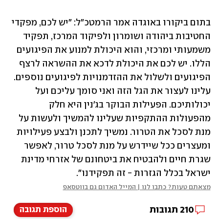
בתום ביקורו באוגדה אמר הרמטכ"ל: "יש לכם, מפקדי 
החטיבות ביהודה ושומרון ולפיקוד המרכז, תפקיד 
משמעותי ומרכזי, והוא היכולת למנוע את הפיגועים 
הללו. יש לכם את היכולת לדכא את ההשראה לרצף 
הפיגועים ולשלול את ההזדמנויות לפיגועים נוספים. 
עלינו לעצור את הגל הזה ואני סומך עליכם ועל 
יכולותיכם. הפעילות הבוקר בג'נין היא חלק 
מהפעולות ההתקפיות שעלינו להמשיך ולעשות על 
מנת לסכל את הטרור. נמשיך לתכנן ולבצע פעילויות 
ומעצרים ככל שיידרש על מנת לסכל טרור, לאפשר 
שגרת חיים ולהבטיח את ביטחונם של אזרחי מדינת 
ישראל בכלל הגזרות - זה תפקידנו".
מצאתם טעות? כתבו לנו | המייל האדום גם בווטסאפ
210
תגובות
הוספת תגובה