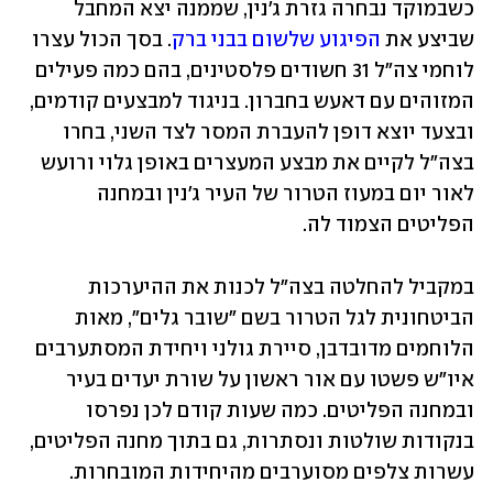
כשבמוקד נבחרה גזרת ג'נין, שממנה יצא המחבל 
שביצע את 
הפיגוע שלשום בבני ברק
. בסך הכול עצרו 
לוחמי צה"ל 31 חשודים פלסטינים, בהם כמה פעילים 
המזוהים עם דאעש בחברון. בניגוד למבצעים קודמים, 
ובצעד יוצא דופן להעברת המסר לצד השני, בחרו 
בצה"ל לקיים את מבצע המעצרים באופן גלוי ורועש 
לאור יום במעוז הטרור של העיר ג'נין ובמחנה 
הפליטים הצמוד לה. 
במקביל להחלטה בצה"ל לכנות את ההיערכות 
הביטחונית לגל הטרור בשם "שובר גלים", מאות 
הלוחמים מדובדבן, סיירת גולני ויחידת המסתערבים 
איו"ש פשטו עם אור ראשון על שורת יעדים בעיר 
ובמחנה הפליטים. כמה שעות קודם לכן נפרסו 
בנקודות שולטות ונסתרות, גם בתוך מחנה הפליטים, 
עשרות צלפים מסוערבים מהיחידות המובחרות. 