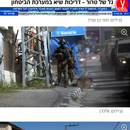
(
צילום: משי בן עמי
)
(
צילום: EPA 
)