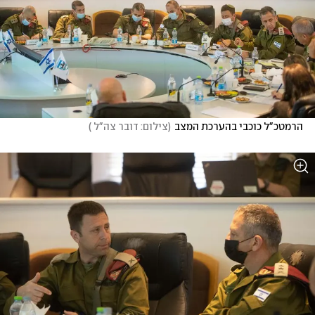
הרמטכ"ל כוכבי בהערכת המצב
(
צילום: דובר צה"ל 
)