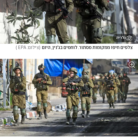
גלריה
צלפים חיפו ממקומות מסתור. לוחמים בג'נין, היום
(
צילום: EPA 
)