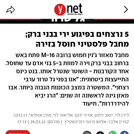
5 נרצחים בפיגוע ירי בבני ברק;
מחבל פלסטיני חוסל בזירה
מחבל מאזור ג'נין חמוש ברובה M-16 פתח באש
ברחוב בבני ברק וירה למוות ב-5 בני אדם עד שחוסל.
אחד הקורבנות - השוטר שנטרל אותו. בנט כינס
התייעצות ביטחונית: "אנו בפני גל טרור ערבי
רצחני". המשטרה במצב הכוננות הגבוה ביותר. אבו
מאזן גינה לראשונה זה שנים: "הרג יביא
להידרדרות". תיעוד
לירן לוי, יואב זיתון, אדיר ינקו, אליאור לוי, מורן אזולאי, רן בוקר,
קורין אלבז-אלוש ורועי רובינשטיין
| פורסם:
29.03.22 | 17:13