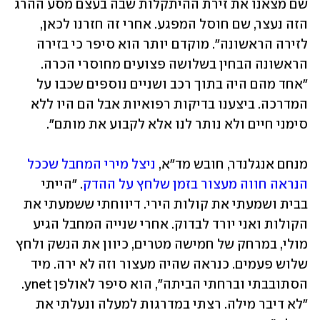
שם מצאנו את זירת ההיתקלות שבה בעצם מסע ההרג 
הזה נעצר, שם חוסל המפגע. אחרי זה חזרנו לכאן, 
לזירה הראשונה". מוקדם יותר הוא סיפר כי בזירה 
הראשונה הבחין בשלושה פצועים מחוסרי הכרה. 
"אחד מהם היה בתוך רכב ושניים נוספים שכבו על 
המדרכה. ביצענו בדיקות רפואיות אבל הם היו ללא 
סימני חיים ולא נותר לנו אלא לקבוע את מותם".
מנחם אנגלנדר, חובש מד"א, 
ניצל מירי המחבל שככל 
הנראה חווה מעצור בזמן שלחץ על ההדק
. "הייתי 
בבית ושמעתי את קולות הירי. דיווחתי ששמעתי את 
הקולות ואני יורד לבדוק. אחרי שנייה המחבל הגיע 
מולי, במרחק של חמישה מטרים, כיוון את הנשק ולחץ 
שלוש פעמים. כנראה שהיה מעצור וזה לא ירה. מיד 
הסתובבתי וברחתי הביתה", הוא סיפר לאולפן ynet. 
"לא דיבר מילה. רצתי במדרגות למעלה ונעלתי את 