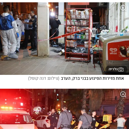
גלריה
אחת מזירות הפיגוע בבני ברק, הערב
(
צילום: דנה קופל
)