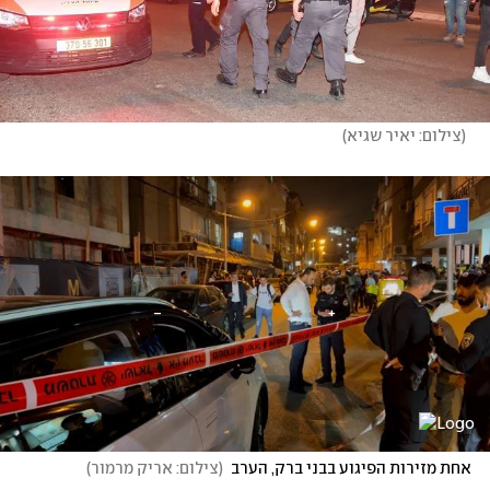
(
צילום: יאיר שגיא
)
אחת מזירות הפיגוע בבני ברק, הערב
(
צילום: אריק מרמור
)