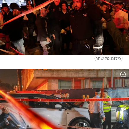
(
צילום: טל שחר
)