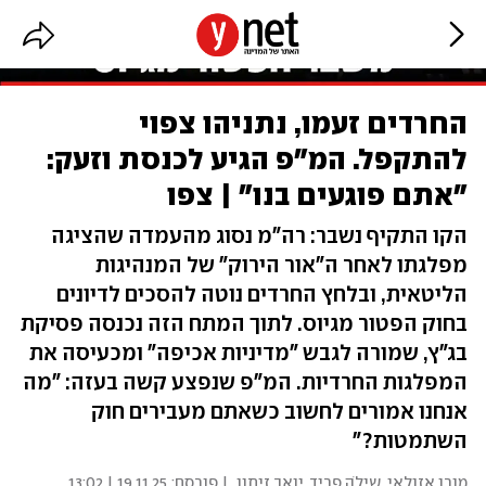
החרדים זעמו, נתניהו צפוי
להתקפל. המ"פ הגיע לכנסת וזעק:
"אתם פוגעים בנו" | צפו
הקו התקיף נשבר: רה"מ נסוג מהעמדה שהציגה
מפלגתו לאחר ה"אור הירוק" של המנהיגות
הליטאית, ובלחץ החרדים נוטה להסכים לדיונים
בחוק הפטור מגיוס. לתוך המתח הזה נכנסה פסיקת
בג"ץ, שמורה לגבש "מדיניות אכיפה" ומכעיסה את
המפלגות החרדיות. המ"פ שנפצע קשה בעזה: "מה
אנחנו אמורים לחשוב כשאתם מעבירים חוק
השתמטות?"
מורן אזולאי
,
שילֹה פריד
,
יואב זיתון
| פורסם:
19.11.25 | 13:02