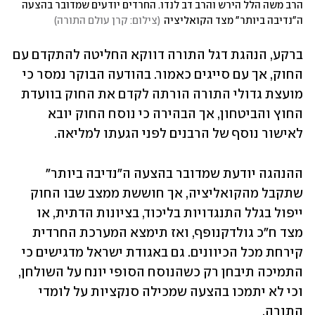
הרב משה הלל הירש והרב דב לנדו. החרדים יודעים שמדובר בהצעה 
ה"נדיבה ביותר" מצד הקואליציה
(
צילום: קרן עולם התורה
)
ברקע, הנהגת דגל התורה דווקא החליטה להתקדם עם 
החוק, אך עם סייגים כאמור. בהודעה הבוקר נמסר כי 
מועצת גדולי התורה הורתה לקדם את החוק בוועדת 
החוץ והביטחון, אך הבהירה כי נוסח החוק יובא 
לאישור נוסף של הרבנים לפני הגעתו למליאה. 
ההנהגה יודעת שמדובר בהצעה ה"נדיבה ביותר" 
שתקבל מהקואליציה, אך חוששת ממצב שבו החוק 
ייפול בגלל התנגדויות בליכוד, בציונות הדתית, או 
מצד ח"כ גולדקנופף, ואז תימצא המערכת החרדית 
קירחת מכל הכיוונים. גם באגודת ישראל מדגישים כי 
התמיכה תיבחן רק כשהנוסח הסופי יונח על השולחן, 
וכי לא יתמכו בהצעה שמכילה סנקציות על לומדי 
התורה.