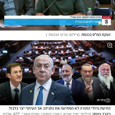
זעקת המ"פ בכנסת
(
צילום: ערוץ הכנסת  
)
גלריה
הודעת גדולי התורה לא הפתיעה את נתניהו, אך העיתוי יצר בלבול 
בקרב צוותו
(
צילום: יאיר שגיא, ראובן קסטרו, עמית שאבי, AFP, אלכס 