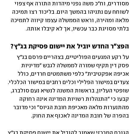
מסודרים, וח"כ משה גפני מיהדות התורה אף צפוי 
לשוחח עם נתניהו בהמשך היום. בליכוד רצו תמיכה 
מלאה ומהירה, וראש הממשלה עצמו קיווה לתמיכה 
בלתי מסויגת כבר עכשיו, אך לא קיבלו אותה.
הפצ"ר החדש יוביל את יישום פסיקת בג"ץ?
על רקע המגעים הפוליטיים, בצהריים פרסם בג"ץ 
פסק דין תקיף שמורה לממשלה לגבש "מדיניות 
אכיפה אפקטיבית" כלפי משתמטים חרדים, כולל 
צעדים במישור הפלילי וכלים רחבים במישור הכלכלי. 
שופטי העליון, בראשות המשנה לנשיא נעם סולברג, 
קבעו כי "התנהלות רשויות המדינה אינה רחוקה 
מהתנערות מלאה מאכיפת חובת הגיוס" וכי מדובר 
בהפרה של חובת המדינה לאכוף את החוק.
הגורם המרכזי שאמור להוביל את יישום פסיקת בג"ץ 