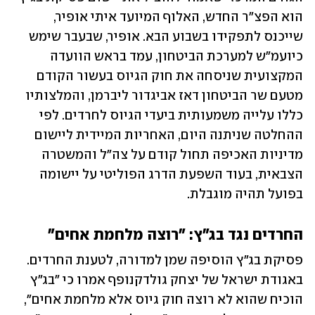
הוא הפצ"ר החדש, האלוף המיועד איתי אופיר, 
שייכנס לתפקידו בשבוע הבא. אופיר, שבעבר שימש 
כיועמ"ש למערכת הביטחון, עמד בראש הוועדה 
המקצועית שניסחה את חוק הגיוס בעשור הקודם 
מטעם שר הביטחון דאז אביגדור ליברמן, והמלצותיו 
כללו עלייה משמעותית ביעדי הגיוס לחרדים. לפי 
ההחלטה שניתנה היום, האחריות המיידית ליישום 
מדיניות האכיפה תחול קודם על צה"ל והמשטרה 
הצבאית, בעוד השפעת הדרג הפוליטי על יישומה 
בפועל תהיה מוגבלת.
החרדים נגד בג"ץ: "רוצה מלחמת אחים"
פסיקת בג"ץ הוסיפה שמן למדורה, לטענת החרדים. 
באגודת ישראל של יצחק גולדקנופף אמרו כי "בג"ץ 
הוכיח שהוא לא רוצה חוק גיוס אלא מלחמת אחים", 