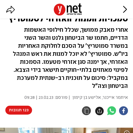
נחתם הסכם בסוגיית העברת
סמכויות המנהל האזרחי לסמוטריץ'
אחרי מאבק ממושך, שכלל חילופי האשמות
הדדיים, חתמו שר הביטחון גלנט והשר השני
במשרד סמוטריץ' על הסכם לחלוקת האחריות
ביו"ש. סמוטריץ' לא יוכל למנות את ראש המנהל
האזרחי, אך ימנה סגן אזרחי מטעמו. הסמכות
לפינוי מאחזים בלתי-חוקיים תישאר בידי הצבא.
במקביל: סיכום על תוכנית רב-שנתית למערכת
הביטחון וצה"ל
איתמר אייכנר
,
אלישע בן קימון
| פורסם:
23.02.23 | 09:28
123 תגובות