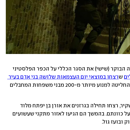
אחרי שלושה שבועות וחצי, ישראל הסירה הבוקר (שישי) את הסגר הכללי על הכפר הפלסטיני 
ים
 ש
רצחו במוצאי יום העצמאות שלושה בני אדם בעיר 
. עם זאת, מערכת הביטחון החליטה למנוע מיותר מ-200 מבני משפחות המחבלים 
המחבלים, סעד אל-ריפאעי וסובחי אבו שקיר, רצחו תחילה בגרזנים את אורן בן יפתח מלוד 
שהסיע אותם מגדר ההפרדה מבלי שידע על כוונתם. בהמשך הם הגיעו לאזור מתקני שעשועים 
ובועז גול.  