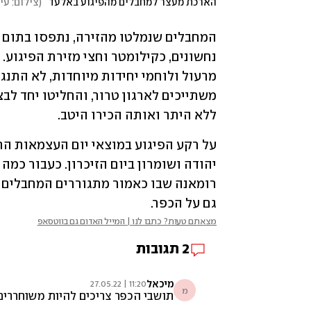
הארכת מעצר למחבלים מהפיגוע באלעד
(
צילום: עי
ללא היתר ואותה הכירו היטב.
גם על הכפר. 
מצאתם טעות? כתבו לנו | המייל האדום גם בווטסאפ
2
תגובות
מיכאל
11:20 | 27.05.22
מ
תושבי הכפר צריכים להיות משוחררים 