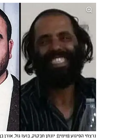
נרצחי הפיגוע (מימין): יונתן חבקוק, בועז גול, אורן בן