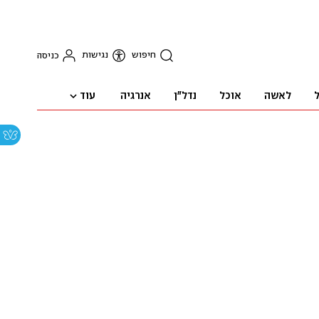
חיפוש
נגישות
כניסה
עוד
ל
לאשה
אוכל
נדל"ן
אנרגיה