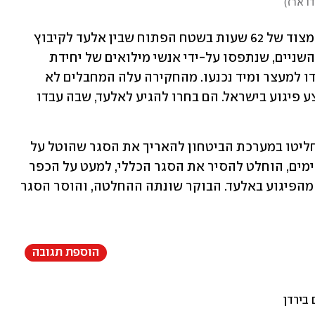
דו ארז
)
המחבלים שנמלטו מהזירה, נתפסו בתום מצוד של 62 שעות בשטח הפתוח שבין אלעד לקיבוץ 
נחשונים, כקילומטר וחצי מזירת הפיגוע. השניים, שנתפסו על-ידי אנשי מילואים של יחידת 
מרעול ולוחמי יחידות מיוחדות, לא התנגדו למעצר ומיד נכנעו. מהחקירה עלה המחבלים לא 
משתייכים לארגון טרור, והחליטו יחד לבצע פיגוע בישראל. הם בחרו להגיע לאלעד, שבה עבדו 
על רקע הפיגוע במוצאי יום העצמאות החליטו במערכת הביטחון להאריך את הסגר שהוטל על 
יהודה ושומרון ביום הזיכרון. כעבור כמה ימים, הוחלט להסיר את הסגר הכללי, למעט על הכפר 
רומאנה שבו כאמור מתגוררים המחבלים מהפיגוע באלעד. הבוקר שונתה ההחלטה, והוסר הסגר 
הוספת תגובה
בירדן