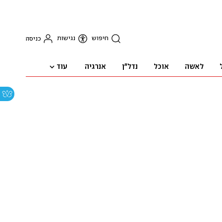
חיפוש
נגישות
כניסה
עוד
לאשה
אוכל
נדל"ן
אנרגיה