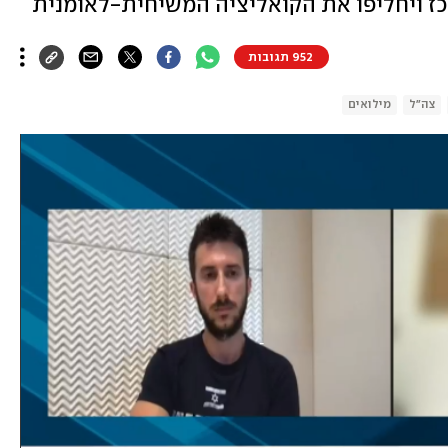
ז ויחליפו את הקואליציה המשיחית-לאומנית
952 תגובות
צה"ל
מילואים