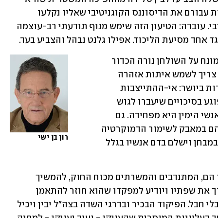
מקדמת. "תזת החונטה המהפכנית" פותרת עבורם את הדיסוננס הקוגניטיבי שאליו נקלעו 
ומאפשרת להם לחזור ולנוח בחיקו של ביבי. עובדה: הטיעון הזה שימש מנוף תודעתי רב-עוצמה 
אחד מסיעת הליכוד. אפילו גלנט נבהל והצביע בעד.
מאקדח אי-ההתייצבות למילואים שהיה מונח על השולחן נורה הכדור 
הבודד שחיכה במחסנית, והוא פספס. זה צריך לשמש איתות אזהרה 
בוהק למחנה הדמוקרטי-ציוני. צריך להודות ביושר: אי-ההתייצבות 
הפכה לבומרנג שמפחיד ימנים מתונים ופוגע בסיכויים שיעברו לגוש 
המרכז בבחירות הבאות. אגב, לא רק את אנשי הימין היא מפחידה. גם 
כאלה שתומכים בכל לבבותיהם ומוחותיהם במאבק לשימור הדמוקרטיה 
רון בן ישי
חוששים מהרגע שבו יצטרך צה"ל לעמוד במבחן וישלם בדם אנשיו בגלל 
המסקנה היא שעל אנשי המילואים באשר הם, המתנדבים והמשרתים מכוח החוק, להמשיך 
ולהתייצב. מי שכבר הכריז שלא יגיע, ינשוך את שפתיו ויודיע למפקדו שהוא חוזר להתאמן 
ולהשתתף בפעילות כמו בעבר, בלי אבל ובלי חבל. הפיקוד הבכיר ובדרגי השדה בצה"ל יבין ויכיל 