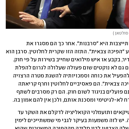
)
בתחילה הם חזרו שוב ושוב על כך שאי-התייצבות היא "סרבנות". אחר כך הם מסגרו את 
המתנדבים כ"חונטה צבאית" שמנסה לבצע "הפיכה צבאית". התזה הזו שקרית לחלוטין. סרבן הוא 
מי שמסרב למלא פקודה בהיותו חייל בסדיר, בקבע או איש מילואים שחייב בשירות על פי חוק. 
המתנדבים אינם נכללים בקטגוריה הזו. הם גם לא נוקטים שום פעולה שעלולה לגרום להפלת 
השלטון או שנועדה לכפות על הממשלה להפעיל את כוחה וסמכויותיה להשגת מטרה הרצויה 
להם, ולכן אינם "חונטה שמנסה לבצע הפיכה צבאית". הם פאסיביים לחלוטין וחרף קריאתה 
המופרכת של מירי רגב לעצור אותם - אינם פועלים בניגוד לשום חוק. הם רק מסרבים לשתף 
א-לגיטימי ומסכנת אותם, ולכן אין להם אמון בה.
אבל העובדות האלה לא מפריעות לפוליטיקאים ותועמלני הקואליציה לדקלם את השקר עד 
שחלק מהציבור מאמץ אותו כאמת בדוקה. יש לזה משמעות בעיקר לגבי מי שמשתייכים לימין 
המתון, שמתנדנדים בין תמיכה בממשלה שלה הצביעו לבין סלידה מההפיכה המשטרית שהיא 