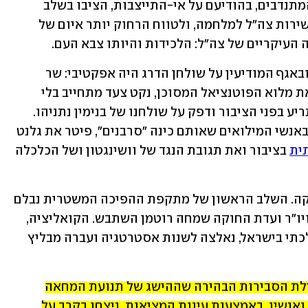
המילואים של חיל האוויר שבלמו אותו. המתנדבים, בהודיעם על אי-התייצבות, הציבו בשלב 
ראשון איום מרומז אבל ברור ומיידי על כשירות צה"ל למלחמה, ולטווח הרחוק יותר איום של 
העיקריים של צה"ל: הלכידות והיותו צבא העם.
האקדח שהניחו המתנדבים בחיל האוויר ובאגף המודיעין על שולחן הדרג היה אפקטיבי: שר 
הביטחון יואב גלנט, שהוכה בהלם והבין את מלוא הפוטנציאל המסוכן, נקט צעד מתחייב בלי 
לעשות חשבון רווח והפסד אישי. הוא התריע בפני הציבור ודפק על שולחנו של בנימין נתניהו. 
ראש הממשלה הזחוח התעלם, זלזל, עלב באנשי המילואים שאותם כינה "סרבנים", פיטר את גלנט 
ית
 בציבור ואת תגובת הנגד של וושינגטון ושל הכלכלה 
התוצאה הייתה הקפאה כפויה של החקיקה. השלב הראשון של מתקפת ההפיכה המשטרית נבלם 
ולוח הזמנים של שר המשפטים יריב לוין ויו"ר ועדת החוקה שמחה רוטמן השתבש. הקואליציה, 
שעודנה נחושה לכונן משטר סמכותני-הלכתי בישראל, נאלצה לשנות אסטרטגיה ועברה מבליץ 
אלא שהעברתו השבוע של חוק צמצום עילת הסבירות הבהירה שההישג של תנועת המחאה 
ואנשי המילואים היה זמני, מפני שנתניהו ואנשיו, באמצעות עיוות המציאות, ניצחו בקרב על 