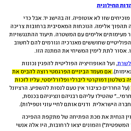
הסקרים שמתפרסמים – וגם אלה שלא - מוכיחים שזו לא אוטופיה. זה בהישג יד. אבל כדי 
שהמגמה תימשך ותתחזק אסור שהמחאה תהפוך אלימה. הנוכחות המאסיבית ברחובות צריכה 
להתגבר כשהמפגינים נמנעים ככל האפשר מעימותים אלימים עם המשטרה. תיעוד ההתנגשויות 
על המסכים מפחיד אזרחים מכל הזרמים הפוליטיים שחוששים מאנרכיה וגורמים להם לחשוב 
ו. אסור לתת לימין המשיחי את המתנה הזו.
 לשרת
, ועל האופוזיציה הפוליטית להפגין נכונות 
ימות). 
אם מעמד הביניים הפרגמטי רוצה להביס את 
הקואליציה המשיחית-לאומנית ולהחליפה בשלטון דמוקרטי ליברלי ופלורליסטי, עליו לזכות 
(על החרדים כציבור אין טעם לנסות להשפיע. הרציונל 
של רובם המכריע כפות ב"אסרי ושבועי וחרמי..." שהטילו עליהם רבניהם ונציגיהם בכנסת, 
ה הישראלית  ודנים אותם לחיי עוני וטפילות).
הסבר קצר: במערכה הראשונה, כשיריב לוין הנחית את מכת הפתיחה של מתקפת ההפיכה 
המשטרית (בלשונו המכובסת, "הרפורמה המשפטית") והמונים יצאו לרחובות, היו אלה אנשי 