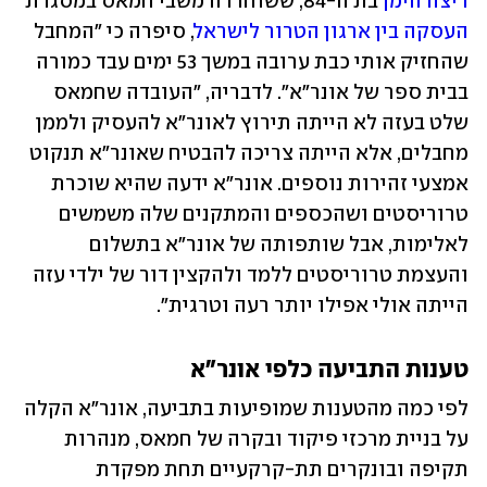
דיצה הימן
 בת ה-84, ששוחררה משבי חמאס במסגרת 
העסקה בין ארגון הטרור לישראל
, סיפרה כי "המחבל 
שהחזיק אותי כבת ערובה במשך 53 ימים עבד כמורה 
בבית ספר של אונר"א". לדבריה, "העובדה שחמאס 
שלט בעזה לא הייתה תירוץ לאונר"א להעסיק ולממן 
מחבלים, אלא הייתה צריכה להבטיח שאונר"א תנקוט 
אמצעי זהירות נוספים. אונר"א ידעה שהיא שוכרת 
טרוריסטים ושהכספים והמתקנים שלה משמשים 
לאלימות, אבל שותפותה של אונר"א בתשלום 
והעצמת טרוריסטים ללמד ולהקצין דור של ילדי עזה 
הייתה אולי אפילו יותר רעה וטרגית".
טענות התביעה כלפי אונר"א
לפי כמה מהטענות שמופיעות בתביעה, אונר"א הקלה 
על בניית מרכזי פיקוד ובקרה של חמאס, מנהרות 
תקיפה ובונקרים תת-קרקעיים תחת מפקדת 