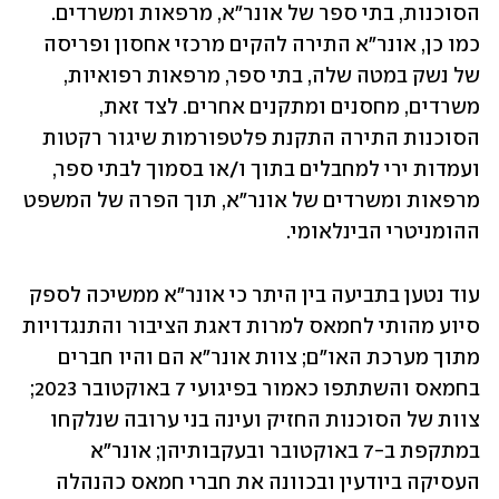
הסוכנות, בתי ספר של אונר"א, מרפאות ומשרדים. 
כמו כן, אונר"א התירה להקים מרכזי אחסון ופריסה 
של נשק במטה שלה, בתי ספר, מרפאות רפואיות, 
משרדים, מחסנים ומתקנים אחרים. לצד זאת, 
הסוכנות התירה התקנת פלטפורמות שיגור רקטות 
ועמדות ירי למחבלים בתוך ו/או בסמוך לבתי ספר, 
מרפאות ומשרדים של אונר"א, תוך הפרה של המשפט 
ההומניטרי הבינלאומי.
עוד נטען בתביעה בין היתר כי אונר"א ממשיכה לספק 
סיוע מהותי לחמאס למרות דאגת הציבור והתנגדויות 
מתוך מערכת האו"ם; צוות אונר"א הם והיו חברים 
בחמאס והשתתפו כאמור בפיגועי 7 באוקטובר 2023; 
צוות של הסוכנות החזיק ועינה בני ערובה שנלקחו 
במתקפת ב-7 באוקטובר ובעקבותיהן; אונר"א 
העסיקה ביודעין ובכוונה את חברי חמאס כהנהלה 