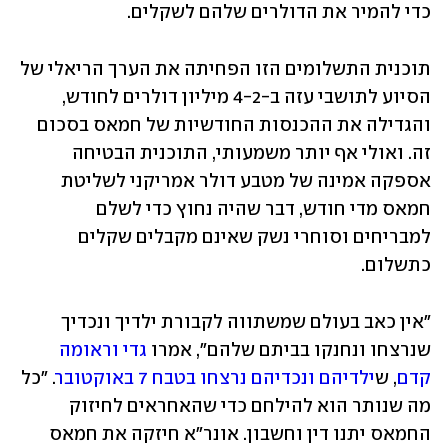
כדי להמיר את הדולרים שלהם לשקלים.
תוכנית התשלומים הזו הפחיתה את הערך הריאלי של 
הסיוע לתושבי עזה ב-4-2 מיליון דולרים לחודש, 
והגדילה את ההכנסות החודשיות של חמאס בסכום 
זה. ואולי אף יותר משמעותי, התוכנית הבטיחה 
אספקה אמינה של מטבע דולר אמריקני לשליטת 
חמאס מדי חודש, דבר שהיה נחוץ כדי לשלם 
למבריחים וסוחרי נשק שאינם מקבלים שקלים 
כתשלום.
"אין כאב בעולם שמשתווה לקבורת ילדיך ונכדיך 
שנרצחו ונחנקו בביתם שלהם", אמרו 
גדי וראומה 
קדם
, ש
ילדיהם ונכדיהם נרצחו בטבח 7 באוקטובר
. "כל 
מה שנותר הוא להילחם כדי שהאחראים לחיזוק 
החמאס יתנו דין וחשבון. אונר"א חיזקה את חמאס 