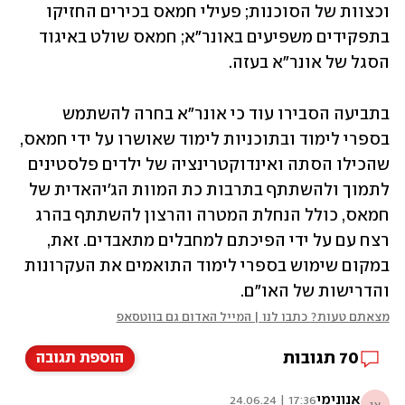
וכצוות של הסוכנות; פעילי חמאס בכירים החזיקו 
בתפקידים משפיעים באונר"א; חמאס שולט באיגוד 
הסגל של אונר"א בעזה.
בתביעה הסבירו עוד כי אונר"א בחרה להשתמש 
בספרי לימוד ובתוכניות לימוד שאושרו על ידי חמאס, 
שהכילו הסתה ואינדוקטרינציה של ילדים פלסטינים 
לתמוך ולהשתתף בתרבות כת המוות הג'יהאדית של 
חמאס, כולל הנחלת המטרה והרצון להשתתף בהרג 
רצח עם על ידי הפיכתם למחבלים מתאבדים. זאת, 
במקום שימוש בספרי לימוד התואמים את העקרונות 
והדרישות של האו"ם.
מצאתם טעות? כתבו לנו | המייל האדום גם בווטסאפ
70
תגובות
הוספת תגובה
אנונימי
17:36 | 24.06.24
אנ