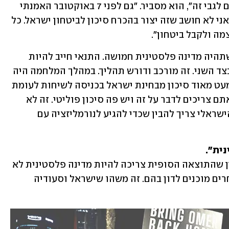
הפלסטיני בצד. הסעודים היו מאוד ברורים לגבי זה", הוא מסביר. "גם לפני 7 באוקטובר האמנתי 
שיש צורך בממשל עצמי של הפלסטינים. אני לא חושב שזה יצור בהכרח סיכון לביטחון ישראל. כל 
ה ולקבל ביטחון".
הוא מדגיש שגם לשיטתו "אתה לא יכול שתהיה מדינה פלסטינית חמושה. התנאי חייב להיות 
שישראל יכולה להגן על עצמה ואין צבא בצד השני. זה מורכב ודורש תהליך. במהלך המלחמה היה 
קשה לקיים את השיח הזה, אבל כעת יש מעט מאוד סיכון מבחינת ישראל בכניסה לשיחות לעומת 
היתרונות האדירים בקבלת נורמליזציה. אתם צריכים לדבר על זה ויש פה סיכון פוליטי. זה לא 
משהו שנראה ריאלי עכשיו אבל הציבור הישראלי צריך להבין שכדי להגיע לנורמליזציה עם 
ית". 
"אני משתמש בביטוי חלש יותר. אני מאמין שהתוצאה הסופית צריכה להיות מדינה פלסטינית לא 
חמושה. יש צורות אחרות של ממשל שאחרים מוכנים לדון בהם. זה משהו שישראל וסעודיה 