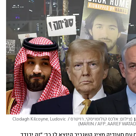
ן
(
צילום: אלכס קולומויסקי, רויטרס / Clodagh Kilcoyne, Ludovic 
)
MARIN / AFP, AAREF WATAD/
את היתרונות של מימוש יחסים ישראליים עם סעודיה מציג השגריר היוצא לו כך: "זה יבודד 