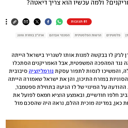
קנים? ולמה עכשיו הוא צריך דיאטה?
81 תגובות
דן
פלסטינים
הרשות הפלסטינית
הסכמי אברהם
ארה"ב בוחרת 2010
הפנייה הראשונה של נשיא ארה"ב ג'ו ביידן לג'ק לו בבקשה למנות אותו לשגריר בישראל הייתה 
ביולי 2023. בארץ היו אלה ימי שיא המחאה נגד המהפכה המשפטית, אבל האמריקנים הסתכלו 
ה, והמשיכו לנסות לתפור עסקת 
נורמליזציה
 סיבובית 
שתספק הן את ארה"ב ואת ציר המדינות הסוניות במזרח התיכון, והן את ישראל שאמורה הייתה 
לזכות בהעמקת יחסיה עם העולם הערבי. ההודעה על המינוי של לו הגיעה בתחילת ספטמבר, 
ב חלפו חודשיים, ובאמצע הוציא חמאס לפועל את 
. עד שלו נחת כאן, במדינה מוכית ההלם, נראה היה שהסכם מול 