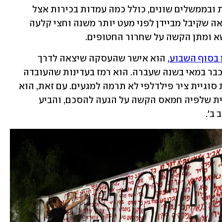
ומילא תפקידי ייעוץ במפלגה הדמוקרטית ובממשלים שונים, כולל כמה עמדות בכירות אצל 
הנשיאים ביל קלינטון וברק אובמה. הקריאה שקיבל מביידן לפני מעט יותר משנה וחצי קלעה 
א ומתן הקשה על שחרור החטופים.
בסוף השבוע
, הוא אישר שהעסקה שיצאה לדרך 
השבוע הייתה דומה למדי למתווה שנדון כבר במאי בשנה שעברה. הוא רמז בעדינות שהעובדה 
שראש הממשלה בנימין נתניהו העצים את סוגיית ציר פילדלפי לא תרמה למגעים. עם זאת, הוא 
המשיך לאחוז בעמדה האמריקנית הרשמית שלפיה חמאס הקשה על הגעה להסכם, והביע 
ב'. 