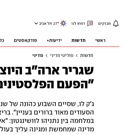
מבזקים
דווחו לנו
°
27
תל אביב
ראשי
חדשות
ידיעות+
פודקאסטים
כל
חדשות
פוליטי מדיני
מדיני
שגריר ארה"ב היוצא
"הפעם הפלסטינים 
ג'ק לו, שסיים השבוע כהונה של שנה
במלחמה בין נתניהו לוושינגטון: "
מדינה שמחמשת ומגינה עליך בעול