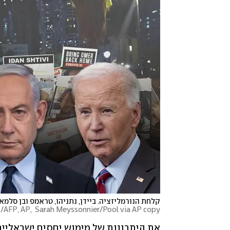
קלחת הנורמליזציה. ביידן, נתניהו, טראמפ ובן סלמא
AFP, AP,  Sarah Meyssonnier/Pool via AP copy