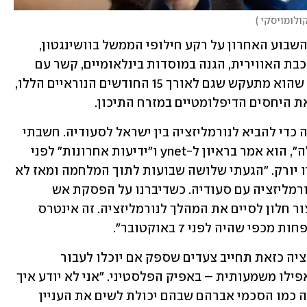
ולומויסקי 
)
הקדנציה הקצרה שלו, שהסתיימה בסוף השבוע האחרון על רקע חילופי הממשל בוושינגטון, 
עסקה רובה ככולה במלחמה – תיאום הרכבת האווירית, הגנה במוסדות בינלאומיים, קשר עם 
משפחות חטופים ומו"מ מול חמאס. אלא שהוא מתעקש שגם לאורך 15 החודשים הנוראיים הללו, 
 היחסים הדיפלומטיים במזרח התיכון.
"הסיבה שקיבלתי עליי את התפקיד הייתה כדי להביא לנורמליזציה בין ישראל לסעודיה. חשבתי 
שזה נושא בעל משמעות אסטרטגית גדולה", הוא אמר בראיון ל-ynet ו"ידיעות אחרונות" לפני 
המראתו בתחילת השבוע חזרה לביתו בניו יורק. "הגעתי שלושה שבועות לתוך המלחמה ומאז לא 
עבר יום אחד שבו לא נותרנו ממוקדים בנורמליזציה עם סעודיה. כשדיברנו על הפסקת אש 
ושחרור חטופים הבהרנו שזה יכול גם ליצור חלון לסיים את המהלך לנורמליזציה. זה אינטרס 
י שהיה לפני 7 באוקטובר".
אלא שלפי הדברים של לו, עסקת נורמליזציה כזאת תחייב צעדים שספק אם יוכלו לעבור 
בממשלת נתניהו הנוכחית: התקדמות – אפילו משמעותית – באפיק הפלסטיני. "אני לא יודע איך 
ייראה הסכם הנורמליזציה, אבל זה לא היה כמו הסכמי אברהם שבהם יכולת לשים את העניין 