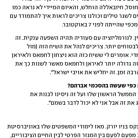
לגמרי את איראן. בסוף המלחמה חמאס יחוסל, חיזבאללה הוחלש, והאיום המיידי לא נראה כמו 
שנראה לפני שנה. אמנם החות'ים ממשיכים לשגר טילים וכולנו צריכים לראות איך להתמודד עם 
יתה לפני 7 באוקטובר. 
"ויש עוד הרבה נושאים גדולים כמו הגרעין. לנורמליזציה עם סעודיה תהיה השפעה ענקית. זה 
יהפוך את ישראל, את האזור ואת ארה"ב לבטוחים יותר. צריכים לנהל את השיח הזה (מול 
הפלסטינים, א"א) גם אם נראה שמוקדם מדי. אומרים לי ששיח כזה הוא ניצחון לחמאס ולאיראן 
אבל אני חשוב שזה בדיוק הפוך: אין תבוסה גדולה יותר לאיראן ולחמאס מאשר לשנות כך את 
בה זמן. זה יחליש את אויבי ישראל".
 כפי שעשה בהסכמי אברהם?
"הסכמי אברהם היו הישג משמעותי עבור הממשל הראשון שלו ועל זה ניסינו לבנות את 
 את זה אבל אני לא יכול לדבר בשמם".
ג'ייקוב לו (69) הוא יהודי יליד רובע הברונקס בניו יורק. מאז לימודי המשפטים שלו באוניברסיטת 
הרווארד בשנות ה-70 ועד היום הוא דילג מפעם לפעם בין המגזר הפרטי לבין החיים הציבוריים, 