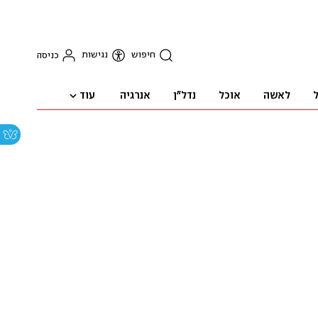
חיפוש
נגישות
כניסה
עוד
ל
לאשה
אוכל
נדל"ן
אנרגיה