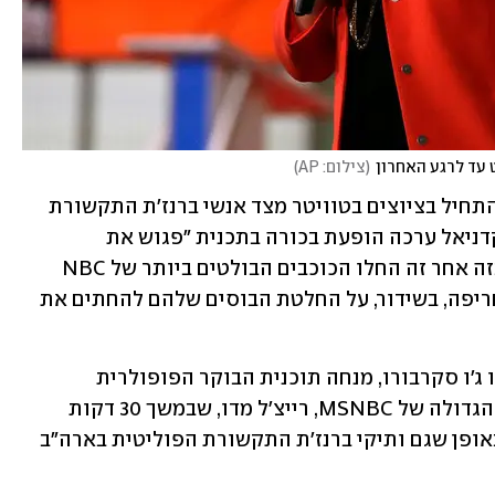
 עד לרגע האחרון
(
צילום: AP
)
אלא שהתגובות הנסערות הגיעו מיד. זה התחיל בציוצים בטוויטר מצד אנשי ברנז'ת התקשורת 
והפוליטיקה האמריקנית, אבל אחרי שמקדניאל ערכה הופעת בכורה בתכנית "פגוש את 
העיתונות" ביום ראשון נפרצו השערים. בזה אחר זה החלו הכוכבים הבולטים ביותר של NBC 
וערוץ המשנה MSNBC למתוח ביקורת חריפה, בשידור, על החלטת הבוסים שלהם להחתים את 
הביקורת הגיעה גם ממגישים שמרנים כמו ג'ו סקרבורו, מנחה תוכנית הבוקר הפופולרית 
"מורנינג שואו", וגם מהכוכבת הליברלית הגדולה של MSNBC, רייצ'ל מדו, שבמשך 30 דקות 
בתוכניתה ביום שני חבטה בבוסים שלה באופן שגם ותיקי ברנז'ת התקשורת הפוליטית בארה"ב 