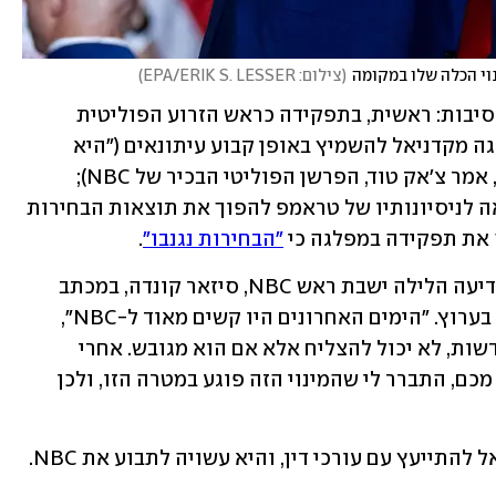
וי הכלה שלו במקומה
(
צילום: EPA/ERIK S. LESSER
)
הכעס סביב החתמת מקדניאל נבע משתי סיבות: ראשית, בתפקידה כראש הזרוע הפוליטית 
והפיננסית של המפלגה הרפובליקנית נהגה מקדניאל להשמיץ באופן קבוע עיתונאים ("היא 
עשתה לנו רצח אופי וגזלייטינג אינסופי", אמר צ'אק טוד, הפרשן הפוליטי הבכיר של NBC); 
וחשוב מכך: מקדניאל הייתה שותפה מלאה לניסיונותיו של טראמפ להפוך את תוצאות הבחירות 
"הבחירות נגנבו"
.
אחרי שלושה ימים של סערה מתגברת הודיעה הלילה ישבת ראש NBC, סיזאר קונדה, במכתב 
לעובדים, כי מקדניאל לא תשמש פרשנית בערוץ. "הימים האחרונים היו קשים מאוד ל-NBC", 
כתבה קונדה. "שום ארגון, במיוחד חדר חדשות, לא יכול להצליח אלא אם הוא מגובש. אחרי 
שהקשבתי לטענות הלגיטימיות של רבים מכם, התברר לי שהמינוי הזה פוגע במטרה הזו, ולכן 
תייעץ עם עורכי דין, והיא עשויה לתבוע את NBC.