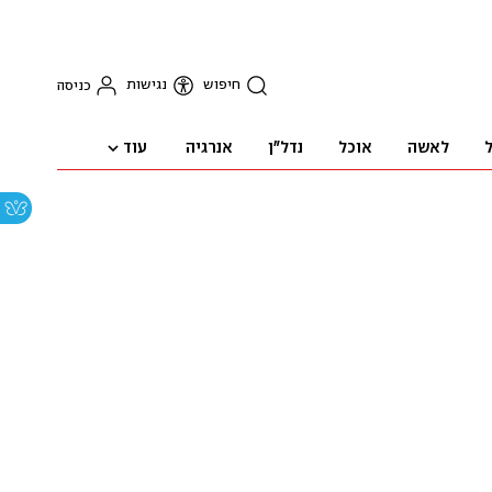
חיפוש
נגישות
כניסה
עוד
ל
לאשה
אוכל
נדל"ן
אנרגיה