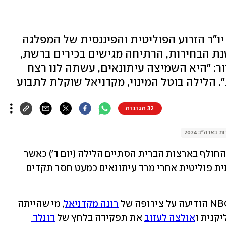
ו"ר הזרוע הפוליטית והפיננסית של המפלגה
ת הבחירות, הרתיחה מגישים בכירים ברשת,
: "היא השמיצה עיתונאים, עשתה לנו רצח
. הלילה בוטל המינוי, מקדניאל שוקלת לתבוע
32 תגובות
ת בארה"ב 2024
אחד הסיפורים המסעירים ביותר בשבוע החולף בארצות הברית הסתיים הלילה (יום ד') כאשר 
רשת NBC ביטלה חוזה העסקה של פרשנית פוליטית אחרי מרד עיתונאים כמעט חסר תקדים 
רונה מקדניאל
, מי שהייתה 
קנית ו
אולצה לעזוב
 את תפקידה בלחץ של 
דונלד 