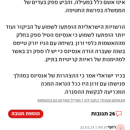
אינו אשם כלל במעילה, והביע ספק בעדים של 
הממשלה בפרשת החטיפה. 
הרשויות הישראליות הופתעו לשמוע על הביקור ועוד 
יותר הופתעו לשמוע כי אנסינס הטיל ספק בחלק 
מההאשמות כלפי זרון. בשיחה עם הניו יורק טיימס 
בשנה שעברה הודה אנסינס כי יש לו ספק רב באשר 
למהימנות של ראיות קריטיות בתיק. 
בכיר ישראלי אמר כי ההצהרות של אנסינס במהלך 
פגישתו עם זרון היו ככל הנראה המכה 
המכריעה לבקשת ההסגרה.
מצאתם טעות? כתבו לנו | המייל האדום גם בווטסאפ
26
תגובות
הוספת תגובה
רועי
00:37 | 22.02.23
ר