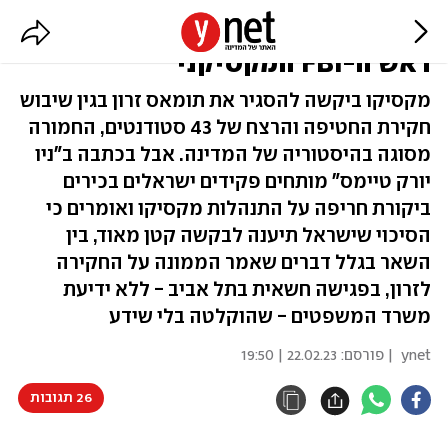
בכיר ישראלי: "סיכוי קלוש להסגרת
ראש ה-FBI המקסיקני"
מקסיקו ביקשה להסגיר את תומאס זרון בגין שיבוש
חקירת החטיפה והרצח של 43 סטודנטים, החמורה
מסוגה בהיסטוריה של המדינה. אבל בכתבה ב"ניו
יורק טיימס" מותחים פקידים ישראלים בכירים
ביקורת חריפה על התנהלות מקסיקו ואומרים כי
הסיכוי שישראל תיענה לבקשה קטן מאוד, בין
השאר בגלל דברים שאמר הממונה על החקירה
לזרון, בפגישה חשאית בתל אביב - ללא ידיעת
משרד המשפטים - שהוקלטה בלי שידע
ynet
| פורסם:
22.02.23 | 19:50
26 תגובות