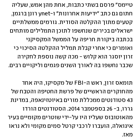
טיימס" פרסם בשתי כתבות, אחת מהן אמש, שעליה 
חתום גם כתב "ידיעות אחרונות" ו-ynet רונן ברגמן, 
קטעים מתוך ההקלטה הסודית. גורמים ממשלתיים 
ישראלים בכירים שנחשפו לתוכן התמלילים מותחים 
בכתבה ביקורת חריפה על הממשל המקסיקני 
ואומרים כי אחרי קבלת תמליל ההקלטה הסיכוי כי 
זרון יוסגר הוא קלוש - מכה קשה נוספת לחקירה 
שכבר נחשפו בה לאורך השנים פגמים וליקויים רבים. 
תומאס זרון, ראש ה-FBI של מקסיקו, היה אחד 
מהחוקרים הראשיים של פרשת החטיפה והטבח של 
43 סטודנטים ממכללת מורים באיוטזינאפה, במדינת 
גררו, ב- 26 בספטמבר 2014. הסטודנטים הורדו 
מהאוטובוס שעליו היו על-ידי שוטרים מקומיים בעיר 
איגואלה, הועברו לרכבי קרטל סמים מקומי ולא נראו 
מאז.