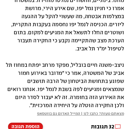
מותו. בינתיים, החשודים נמלטו מהזירה. במשטרה 
אמרו כי חניון נמל יפו, שם אירע הירי, מרושת 
במצלמות אבטחה, מה שעשוי להקל על ההגעה 
ליורים. הכניסה לנמל יפו נחסמה בעקבות התקרית, 
ושוטרים החלו לתשאל את המגיעים למקום. בתום 
הערכת מצב שהתקיימה נקבע כי החקירה תעבור 
לטיפול ימ"ר תל אביב.
ניצב-משנה חיים בובליל, מפקד מרחב יפתח במחוז תל 
אביב של המשטרה, אמר כי "מדובר באירוע חמור 
שפוגע בתחושת הביטחון של הרבה תושבים 
שנמצאים ומגיעים לפה בשבת לנמל יפו. אנחנו רואים 
את האירוע הזה בחומרה. זה לא יעבור לסדר היום 
ולכן החקירה הוטלה על היחידה המרכזית".
מצאתם טעות? כתבו לנו | המייל האדום גם בווטסאפ
32
תגובות
הוספת תגובה