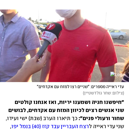
עדי ראייה מספרים: "שניים רצו למזח עם אקדחים"
(
צילום: שחר גולדשטיין
)
"חיפשנו חניה ושמענו יריות, ואז אנחנו קולטים 
שני אנשים רצים לכיוון המזח עם אקדחים, לבושים 
שחור ורעולי פנים": 
כך תיארו הערב (שבת) ישי ועידו, 
שני עדי ראייה ל
רצח העבריין עבד קזז (40) בנמל יפו
, 