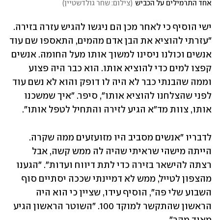
אחד התרמילים על הכביש
(
צילום: שחר גולדשטיין
)
ישי הוסיף כי לאחר מכן הם ניגשו להגיש עזרה בזירה. 
"עזרתי להוציא את הבן אדם מהמים, התאספו שם עוד 
אנשים וכולנו ניסינו למשוך אותו מעל החומה. אנשים 
קפצו למים כדי להוציא אותו. הוא כבר היה פצוע 
וממה שהבנתי כבר לא היה לו דופק והוא לא נשם עוד 
לפני שהצלחנו להוציא אותו", סיפר. "איך שמשכנו 
אותו, צוות מד"א הגיע לזירה והתחיל לטפל אותו".
לדבריו "אנשים מסביב היו מזועזעים ממה שקרה. 
הייתה מישהי שראיתי שהיה לה ממש קשה, אבל 
רצתה להישאר בזירה כדי לתת דיווח ועדות". "הגענו 
מהצפון לטייל, ממש לא דמיינתי שככה יסתיים סוף 
השבוע שלי פה", הוסיף עידו, שציין כי הוא היה 
הראשון שהתקשר למוקד 100. "השוטר הראשון הגיע 