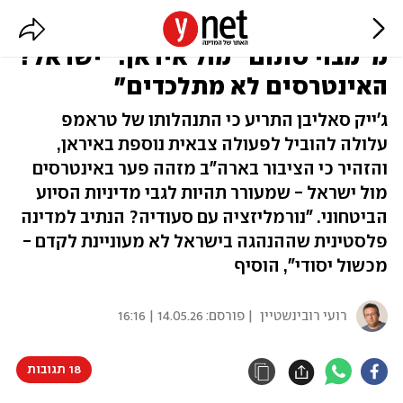
הבכיר האמריקני לשעבר מזהיר
מ"מבוי סתום" מול איראן: "ישראל?
האינטרסים לא מתלכדים"
ג'ייק סאליבן התריע כי התנהלותו של טראמפ
עלולה להוביל לפעולה צבאית נוספת באיראן,
והזהיר כי הציבור בארה"ב מזהה פער באינטרסים
מול ישראל - שמעורר תהיות לגבי מדיניות הסיוע
הביטחוני. "נורמליזציה עם סעודיה? הנתיב למדינה
פלסטינית שההנהגה בישראל לא מעוניינת לקדם -
מכשול יסודי", הוסיף
רועי רובינשטיין
| פורסם:
14.05.26 | 16:16
18 תגובות