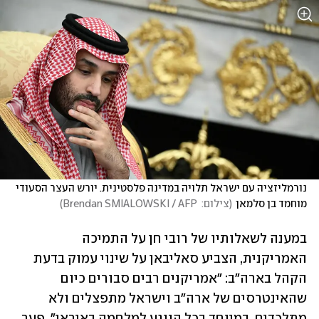
נורמליזציה עם ישראל תלויה במדינה פלסטינית. יורש העצר הסעודי 
מוחמד בן סלמאן
(
צילום:  Brendan SMIALOWSKI / AFP
)
במענה לשאלותיו של רובי חן על התמיכה 
האמריקנית, הצביע סאליבאן על שינוי עמוק בדעת 
הקהל בארה"ב: "אמריקנים רבים סבורים כיום 
שהאינטרסים של ארה"ב וישראל מתפצלים ולא 
מתלכדים, במיוחד בכל הנוגע למלחמה באיראן". פער 