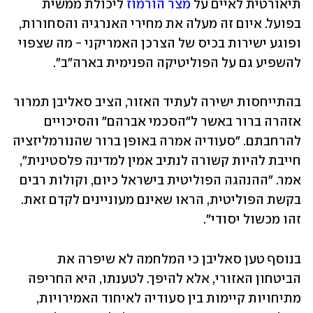
תיאורטית לאיים על 
מצר הורמוז
 ליכולת ממשית 
בפועל. איום זה מעלה את מחירי האנרגיה והסחורות, 
ופוגע ישירות בכיס של הצרכן האמריקני - מה שצפוי 
להשפיע גם על הפוליטיקה הפנימית בארה"ב".
בהתייחסות ישירה לעתיד האזור, הציב סאליבן תמרור 
אזהרה ברור באשר ל"הסכמי אברהם" והסיכויים 
להרחבתם. "סעודיה אמרה באופן ברור שהנורמליזציה 
חייבת להיות קשורה לנתיב אמין למדינה פלסטינית", 
אמר. "ההנהגה הפוליטית בישראל כיום, וקולות רבים 
בקשת הפוליטית, הראו שאינם מעוניינים לקדם זאת. 
זהו מכשול יסודי".
בנוסף טען סאליבן כי המלחמה לא שיפרה את 
הביטחון האזורי, אלא להיפך. לטענתו, היא החריפה 
מתיחויות קיימות בין סעודיה לאיחוד האמירויות, 