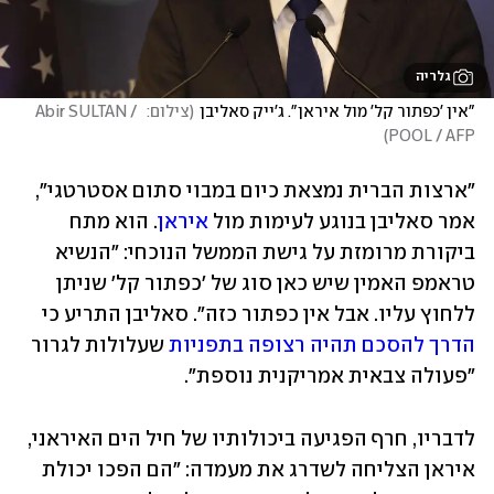
גלריה
"אין 'כפתור קל' מול איראן". ג'ייק סאליבן
(
צילום:  Abir SULTAN / 
)
POOL / AFP
"ארצות הברית נמצאת כיום במבוי סתום אסטרטגי", 
אמר סאליבן בנוגע לעימות מול 
איראן
. הוא מתח 
ביקורת מרומזת על גישת הממשל הנוכחי: "הנשיא 
טראמפ האמין שיש כאן סוג של 'כפתור קל' שניתן 
ללחוץ עליו. אבל אין כפתור כזה". סאליבן התריע כי 
הדרך להסכם תהיה רצופה בתפניות
 שעלולות לגרור 
"פעולה צבאית אמריקנית נוספת".
לדבריו, חרף הפגיעה ביכולותיו של חיל הים האיראני, 
איראן הצליחה לשדרג את מעמדה: "הם הפכו יכולת 