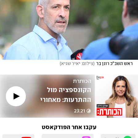
ראש השב"כ רונן בר
(
צילום: יאיר שגיא
)
הכותרת
הקונספציה מול 
ההתרעות: מאחורי 
כישלון המודיעין | 
23:21
רונן ברגמן
עקבו אחר הפודקאסט