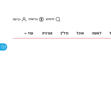
חיפוש
נגישות
כניסה
עוד
ל
לאשה
אוכל
נדל"ן
אנרגיה