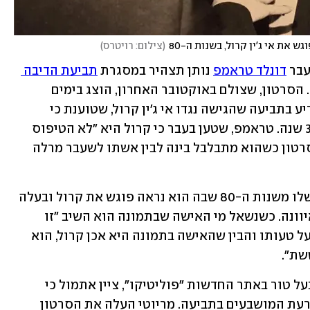
את אי ג'ין קרול, בשנות ה-80
(
צילום: רויטרס
)
בר 
דונלד טראמפ
 נותן תצהיר במסגרת 
תביעת הדיבה 
, פורסם אתמול לראשונה. הסרטון, שצולם באוקטובר האחרון, הוצג בימים 
האחרונים לחבר המושבעים שאמור להכריע בתביעה שהגישה נגדו אי ג'ין קרול, שטוענת כי 
הנשיא לשעבר אנס אותה לפני קרוב ל-30 שנה. טראמפ, שטען בעבר כי קרול היא "לא הטיפוס 
שלו", טענה שחזר עליה בתצהיר, נראה בסרטון כשהוא מתבלבל בינה לבין אשתו לשעבר מרלה 
במהלך התצהיר הוצגה לטראמפ תמונה שלו משנות ה-80 שבה הוא נראה פוגש את קרול ובעלה 
דאז ג'ון ג'ונסון יחד עם אשתו הראשונה איוונה. כשנשאל מי האישה שבתמונה הוא השיב "זו 
מרלה, זו אשתי". לאחר שטראמפ הועמד על טעותו והבין שהאישה בתמונה היא אכן קרול, הוא 
שת".
רנטו מריוטי, לשעבר תובע פדרלי והיום בעל טור באתר החדשות "פוליטיקו", ציין אתמול כי 
לסרטון יכולה להיות השפעה רבה על הכרעת המושבעים בתביעה. מריוטי העלה את הסרטון 