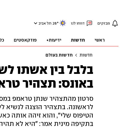
מבזקים
דווחו לנו
°
28
תל אביב
ראשי
חדשות
ידיעות+
פודקאסטים
כל
חדשות
חדשות בעולם
בלבל בין אשתו לש
באונס: תצהיר טרא
סרטון מהתצהיר שנתן טראמפ במסגר
לראשונה. בתצהיר הוצגה לנשיא לש
הטיפוס שלי", והוא זיהה אותה כא
בתקיפה מינית אמר: "היא לא תהיה