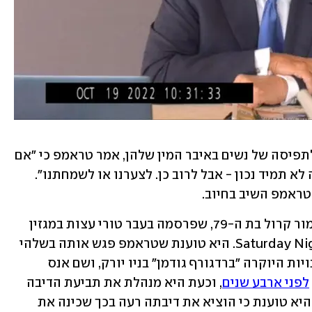
לאחר שהתבקש להבהיר כי הוא מתכוון לתפיסה של נשים באיבר המין שלהן, אמר טראמפ כי "אם 
מסתכלים על מיליון השנים האחרונות, זה לא תמיד נכון - אבל לרוב כן. לצערנו או לשמחתנו". 
טראמפ השיב בחיוב.
את תביעת הדיבה נגד טראמפ הגישה כאמור קרול בת ה-79, שפרסמה בעבר טורי עצות במגזין 
"אל" וכתבה גם לתוכנית הבידור Saturday Night Live. היא טוענת שטראמפ פגש אותה בשלהי 
1995 או בתחילת 1996 בסניף של רשת חנויות היוקרה "ברדגורף גודמן" בניו יורק, ושם אנס 
לפני ארבע שנים
, וכעת היא מנהלת את תביעת הדיבה 
בגין ההכחשות הנמרצות שפרסם בעניין. היא טוענת כי הוציא את דיבתה רעה בכך שכינה את 