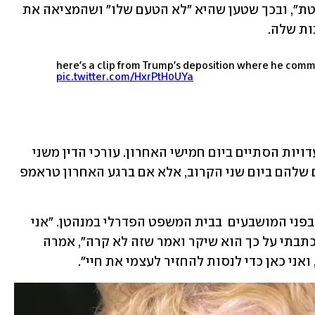
טענותיה "תרמית", "שקר" ו"הונאה מוחלטת", ובכך שטען שהיא "לא הטעם שלו" ושהמציאה את 
ת שלה. 
here's a clip from Trump's deposition where he com
pic.twitter.com/HxrPtH0UYa
המשפט החל ביום שלישי שעבר, ושלב העדויות הסתיים ביום חמישי האחרון. עורכי הדין משני 
הצדדים צפויים להציג את טענות הסיכום שלהם ביום שני הקרוב, אלא אם ברגע האחרון טראמפ 
בשבוע שעבר, קרול עלתה להעיד בעצמה בפני המושבעים  בבית המשפט הפדרלי במנהטן. "אני 
כאן מפני שדונלד טראמפ אנס אותי, וכשכתבתי על כך הוא שיקר ואמר שזה לא קרה", אמרה 
ואני כאן כדי לנסות להחזיר לעצמי את חיי".