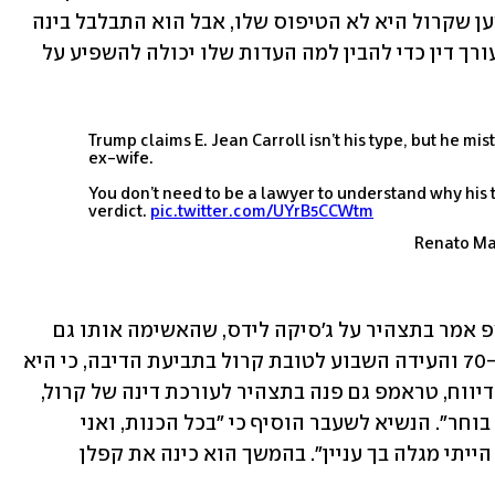
לחשבון הטוויטר שלו, וציין כי "טראמפ טען שקרול היא לא הטיפוס שלו, אבל הוא התבלבל בינה 
לבין אשתו לשעבר. אתה לא צריך להיות עורך דין כדי להבין למה העדות שלו יכולה להשפיע על 
Trump claims E. Jean Carroll isn’t his type, but he mist
ex-wife.
You don’t need to be a lawyer to understand why his 
verdict.
pic.twitter.com/UYrB5CCWtm
העיתון הבריטי "הגרדיאן" דיווח כי טראמפ אמר בתצהיר על ג'סיקה לידס, שהאשימה אותו גם 
היא בתקיפה מינית במטוס בסוף שנות ה-70 והעידה השבוע לטובת קרול בתביעת הדיבה, כי היא 
"לא תהיה הבחירה הראשונה שלי". לפי הדיווח, טראמפ גם פנה בתצהיר לעורכת דינה של קרול, 
רוברטה קפלן, ואמר לה: "גם בך לא הייתי בוחר". הנשיא לשעבר הוסיף כי "בכל הכנות, ואני 
מקווה שאת לא נעלבת, בשום נסיבות לא הייתי מגלה בך עניין". בהמשך הוא כינה את קפלן 