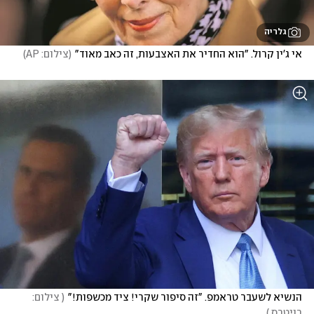
גלריה
אי ג'ין קרול. "הוא החדיר את האצבעות, זה כאב מאוד"
(
צילום: AP
)
הנשיא לשעבר טראמפ. "זה סיפור שקרי! ציד מכשפות!"
(
 צילום: 
רויטרס 
)