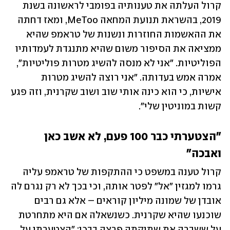
קרול העלתה את טענותיה בפומבי לראשונה בשנת 
2019, בהשראת תנועת המחאה MeToo, ומאז דחתה 
את ההאשמות החוזרות ונשנות של טראמפ שהיא 
ממציאה את הסיפור משום שהיא מתנגדת לעמדותיו 
הפוליטיות. "אני לא מנסה להשיג מטרות פוליטיות", 
אמרה אמש בעדותה. "אני רוצה להשיג מטרות 
אישיות, כי הוא כינה אותי שוב ושוב שקרנית, וזה פגע 
קשות במוניטין שלי".
"הצטערתי כבר 100 פעם, לא אשב כאן 
ואבכה"
קרול טענה במשפט כי ההתקפות של טראמפ עליה 
גרמו למגזין "אל" לפטר אותה, וכי בכך לא רק נגרם לה 
אובדן של שמונה מיליון קוראים – אלא גם רבים 
שוכנעו שהיא שקרנית. כשנשאלה אם היא מתחרטת 
על ששברה את שתיקתה פרצה בבכי: "הצטערתי על 