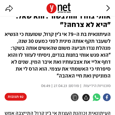
העדות בבית המשפט: "טראמפ אנס
אותי בחדר ההלבשה". הוא שאל:
"היא לא צרחה?"
העיתונאית בת ה-79 אי ג'ין קרול, שטוענת כי הנשיא
לשעבר תקף אותה מינית לפני כמעט 30 שנה,
מנהלת נגדו תביעה משום שהאשים אותה בשקר:
"הוא פגש אותי בחנות בגדים, ניסיתי לעזור לו והוא
דחף אליי את אצבעותיו ואת איבר המין. שנים לא
סיפרתי כי האשמתי את עצמי. הוא הרס לי את
המוניטין ואת חיי האהבה"
סוכנויות הידיעות
| פורסם:
27.04.23 | 06:49
92 תגובות
העיתונאית וכוהנת העצות אי ג'ין קרול התייצבה אמש 