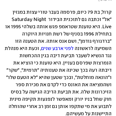
קרול, בת 79 כיום, פרסמה בעבר טורי עצות במגזין 
"אל" וכתבה גם לתוכנית הבידור Saturday Night 
Live. היא טוענת שטראמפ פגש אותה בשלהי 1995 או 
בתחילת 1996 בסניף של רשת חנויות היוקרה 
"ברדגורף גודמן", ושם אנס אותה. את הטענה הזו 
השמיעה לראשונה 
לפני ארבע שנים
, וכעת היא מנהלת 
נגד הנשיא לשעבר תביעת דיבה בגין ההכחשות 
הנמרצות שפרסם בעניין. היא טוענת כי הוציא את 
דיבתה רעה בכך שכינה את טענותיה "תרמית", "שקר" 
ו"הונאה מוחלטת", ובכך שטען שהיא "לא הטעם שלו" 
ושהמציאה את האונס כדי לקדם את מכירת ספר 
הזיכרונות שלה. את תביעת הדיבה הגישה על בסיס 
חוק שחל בניו יורק ומאפשר לנפגעות תקיפה מינית 
לתבוע את מי שתקפו אותן גם זמן רב אחרי שהוחלה 
התיישנות על מעשיהם.