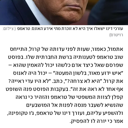
עורכי דינו ישאלו איך היא לא זוכרת מתי אירע האונס. טראמפ
(
 צילום: 
רויטרס
)
אתמול, כאמור, שעות לפני עדותה של קרול, התייחס 
שוב טראמפ לטענותיה ברשת החברתית שלו. בפוסט 
שפרסם שאל כיצד אדם כלשהו יכול להאמין שהוא – 
"איש ידוע מאוד, בלשון המעטה" – יכול היה לאנוס 
את קרול. "היא לא צרחה?", כתב. "לא היו עדי ראייה? 
אף אחד לא ראה את זה". בעקבות הפוסט פנה השופט 
קפלן לצוות המשפטי של טראמפ והזהיר כי נראה 
שהנשיא לשעבר מנסה לפנות אל המושבעים 
ולהשפיע עליהם, ועורך דינו של טראמפ, ג'ו טקופינה, 
אמר כי יורה לו להפסיק.