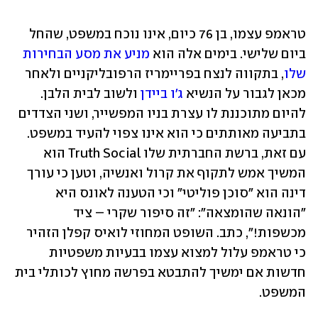
טראמפ עצמו, בן 76 כיום, אינו נוכח במשפט, שהחל 
ביום שלישי. בימים אלה הוא 
מניע את מסע הבחירות 
שלו
, בתקווה לנצח בפריימריז הרפובליקניים ולאחר 
מכאן לגבור על הנשיא 
ג'ו ביידן
 ולשוב לבית הלבן. 
להיום מתוכננת לו עצרת בניו המפשייר, ושני הצדדים 
בתביעה מאותתים כי הוא אינו צפוי להעיד במשפט. 
עם זאת, ברשת החברתית שלו Truth Social הוא 
המשיך אמש לתקוף את קרול ואנשיה, וטען כי עורך 
דינה הוא "סוכן פוליטי" וכי הטענה לאונס היא 
"הונאה שהומצאה": "זה סיפור שקרי – ציד 
מכשפות!", כתב. השופט המחוזי לואיס קפלן הזהיר 
כי טראמפ עלול למצוא עצמו בבעיות משפטיות 
חדשות אם ימשיך להתבטא בפרשה מחוץ לכותלי בית 
המשפט.