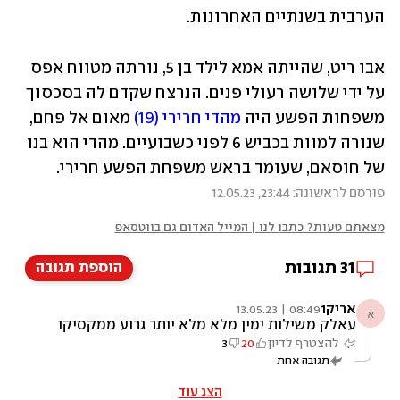
הערבית בשנתיים האחרונות.
אבו ריט, שהייתה אמא לילד בן 5, נורתה מטווח אפס 
על ידי שלושה רעולי פנים. הנרצח שקדם לה בסכסוך 
משפחות הפשע היה 
מהדי חרירי (19)
 מאום אל פחם, 
שנורה למוות בכביש 6 לפני כשבועיים. מהדי הוא בנו 
של חוסאם, שעומד בראש משפחת הפשע חרירי.
פורסם לראשונה: 23:44, 12.05.23
מצאתם טעות? כתבו לנו | המייל האדום גם בווטסאפ
31
תגובות
הוספת תגובה
אריק1
08:49 | 13.05.23
א
עאלק משילות ימין מלא מלא יותר גרוע ממקסיקו
שם חיי אדם שווים שני פזוס
להצטרף לדיון
20
3
תגובה אחת
הצג עוד