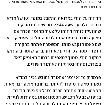
הקורבן ה-21 לסכסוך הדמים של משפחות הפשע. אוסאמה מרואת 
שנרצח בנצרת
הדיווח על הירי במרואת התקבל במוקד 101 של מד"א 
במרחב גלבוע בשעה 22:44. חובשים ופרמדיקים 
שהוזעקו לזירה דיווחו על צעיר מחוסר הכרה עם 
פציעה חודרת ופינו אותו לבית החולים האיטלקי - אך 
שם כאמור נקבע מותו. המשטרה פתחה בחקירת 
הרצח, ומסרה כי הרקע לאירוע נבדק. שוטרים הוזנקו 
למקום הירי, סמוך למאפייה ברחוב תאופיק זיאד 
בנצרת, ופתחו בסריקות לאיתור חשודים. 
פרמדיק מד"א יוסרי עואודה וחובש בכיר במד"א 
ניאהד טאטור סיפרו: "הייתה ברחוב המולה רבה מאוד. 
הפצוע שהיה מחוסר הכרה וסבל מפציעה חודרת 
בגופו שכב על הכביש. הכנסנו אותו במהירות לניידת 
טיפול נמרץ ופינינו אותו לבית החולים תוך כדי טיפול 