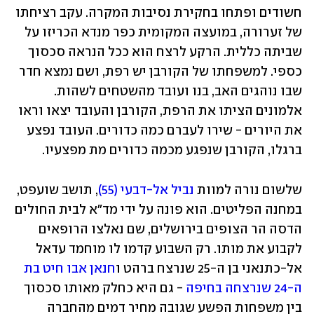
חשודים ופתחו בחקירת נסיבות המקרה. עקב רציחתו 
של זערורה, במועצה המקומית כפר מנדא הכריזו על 
שביתה כללית. הרקע לרצח הוא ככל הנראה סכסוך 
כספי. למשפחתו של הקורבן יש רפת, ושם נמצא חדר 
שבו נוהגים האב, בנו ועובד מהשטחים לשהות. 
אלמונים הציתו את הרפת, הקורבן והעובד יצאו וראו 
את היורים - שירו לעברם כמה כדורים. העובד נפצע 
ברגלו, הקורבן שנפגע מכמה כדורים מת מפצעיו.
שלשום נורה למוות 
נביל אל-דבעי (55)
, תושב שועפט, 
במחנה הפליטים. הוא פונה על ידי מד"א לבית החולים 
הדסה הר הצופים בירושלים, שם נאלצו הרופאים 
לקבוע את מותו. רק השבוע קדמו לו מוחמד עדאל 
אל-כתנאני בן ה-25 שנרצח ברהט ו
חנאן אבו חיט בת 
ה-24 שנרצחה בחיפה
 - גם היא כחלק מאותו סכסוך 
בין משפחות הפשע שגובה מחיר דמים מהחברה 