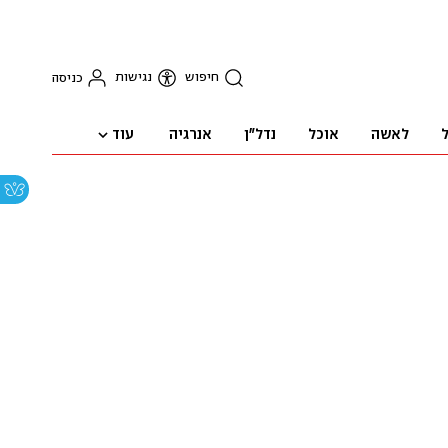
חיפוש
נגישות
כניסה
עוד
ל
לאשה
אוכל
נדל"ן
אנרגיה