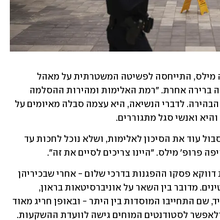
נשיאת אוניברסיטת ניו יורק, פרופ' לינדה מילס, התייחסה לפשיטה המשטרתית על מאהל 
המחאה ואמרה כי לא נותרה לאוניברסיטה ברירה אחרת. "רמת האלימות ומהירות ההסלמה 
שליוותה את המאהלים הייתה מפחידה", הבהירה. לדברי הנשיאה, היא עצמה סבלה מאיומים על 
 והיא ואנשי סגל מתגוררים. 
"נאלצנו להגיע למסקנה שאיננו יכולים לסבול עוד את הסיכון לאלימות, ושלא נוכל לחכות עד 
ה פרופ' מילס. "היינו צריכים לסיים את זה".
מנגד, במספר מצומצם של אוניברסיטאות דווקא פסקו ההפגנות בדרכי שלום - אחרי שבכיריהן 
הגיעו להסכמות עם המוחים הפרו-פלסטינים. מדובר בין השאר על אוניברסיטאות בראון, 
נורת'ווסטרן, ראטגרס, מינסוטה וריברסייד, שם התחייבו המוסדות בין היתר - ובאופן חריג מאוד 
- לבחון מחדש את השקעותיהן בישראל, ולאפשר לסטודנטים המוחים גישה לוועדת ההשקעות. 