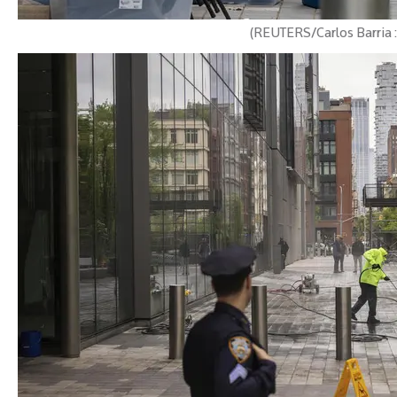
REUT
)