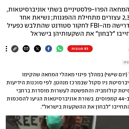
המחאה הפרו-פלסטיניים בשתי אוניברסיטאות,
56 סטודנטים הצטרפו ליותר מ-2,300 עצורים מתחילת ההפגנות; נשיאת אחד
המוסדות: "איימו על חיי". במקביל: דרישה מה-FBI לחקור סטודנט שהתלבש כפעיל
יבו "לבחון" את השקעותיהן בישראל
83 תגובות
ביה
56 מפגינים פרו-פלסטינים נעצרו אתמול (יום שישי) במהלך פינוי מאהלי המחאה שהקימו 
בקמפוסים של אוניברסיטת ניו יורק ואוניברסיטת ניו סקול שבמרכז מנהטן. לפי סוכנות הידיעות 
AP, מתחילת המחאה - שהחלה באוניברסיטת קולומביה והתפשטה לעשרות מוסדות ברחבי 
ארה"ב - נעצרו יותר מ-2,300 סטודנטים ב-44 קמפוסים. בשורת אוניברסיטאות הגיעו להסכמות 
תחייבו "לבחון את ההשקעות בישראל".