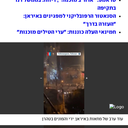
טראמפ: "ארה"ב מוכנה!"; דיווח: בממשל דנו 
בתקיפה
הסנאטור הרפובליקני למפגינים באיראן: 
"העזרה בדרך"
חמינאי העלה כוננות: "ערי הטילים מוכנות"
עוד ערב של מחאות באיראן: ירי והמונים בטהרן