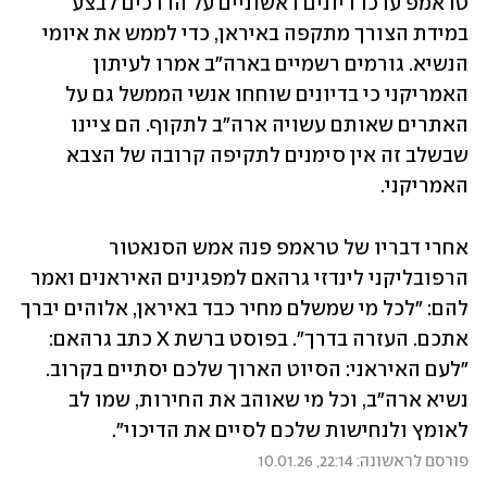
טראמפ ערכו דיונים ראשוניים על הדרכים לבצע 
במידת הצורך מתקפה באיראן, כדי לממש את איומי 
הנשיא. גורמים רשמיים בארה"ב אמרו לעיתון 
האמריקני כי בדיונים שוחחו אנשי הממשל גם על 
האתרים שאותם עשויה ארה"ב לתקוף. הם ציינו 
שבשלב זה אין סימנים לתקיפה קרובה של הצבא 
האמריקני.
אחרי דבריו של טראמפ פנה אמש הסנאטור 
הרפובליקני לינדזי גרהאם למפגינים האיראנים ואמר 
להם: "לכל מי שמשלם מחיר כבד באיראן, אלוהים יברך 
אתכם. העזרה בדרך". בפוסט ברשת X כתב גרהאם: 
"לעם האיראני: הסיוט הארוך שלכם יסתיים בקרוב. 
נשיא ארה"ב, וכל מי שאוהב את החירות, שמו לב 
לאומץ ולנחישות שלכם לסיים את הדיכוי".
פורסם לראשונה: 22:14, 10.01.26