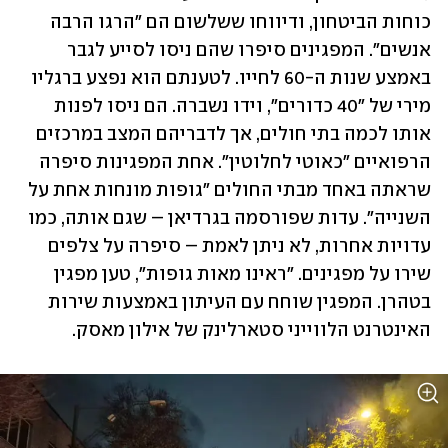
כוחות הביטחון, ודיווחו ששלשום הם "הרגו הרבה 
אנשים". המפגינים סיפרו שהם ניסו לסייע לגבר 
באמצע שנות ה-60 לחייו. לטענתם הוא נפצע ברגליו 
מירי של "40 כדורים", וידו נשברה. הם ניסו לפנות 
אותו לכמה בתי חולים, אך לדבריהם המצב במרכזים 
הרפואיים "כאוטי לחלוטין". אחת המפגינות סיפרה 
שראתה באחד מבתי החולים "גופות מונחות אחת על 
השנייה". עדות שפורסמה בגרדיאן – שגם אותה, כמו 
עדויות אחרות, לא ניתן לאמת – סיפרה על צלפים 
שירו על מפגינים. "ראינו מאות גופות", טען מפגין 
בטהרן. המפגין שוחח עם העיתון באמצעות שירות 
האינטרנט הלווייני סטארלינק של אילון מאסק.