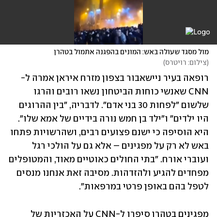
מול מסגד שעולה באש: המונים בהפגנה אתמול בטהרן
(
צילום: רויטרס
)
רופאה בעיר ניישאבור בצפון מזרח איראן אמרה ל-
CNN שאנשי כוחות הביטחון נשאו רובים והרגו 
שלשום "לפחות 30 בני אדם". לדבריה, "בין ההרוגים 
היו ילדים" ו"ילד בן חמש נורה בידיים של אמא שלו". 
היא הוסיפה כי ישנם פצועים רבים, ושהרשויות פתחו 
באש לא רק על מפגינים – אלא גם על הולכי רגל 
ועוברי אורח. "בתי החולים כאוטיים מאוד, והמטופלים 
מפחדים להגיע ולהזדהות. מסיבה זאת אנחנו מנסים 
לטפל בהם באופן פרטי במרפאות".
מפגינים בטהרן סיפרו ל-CNN על האכזריות של 