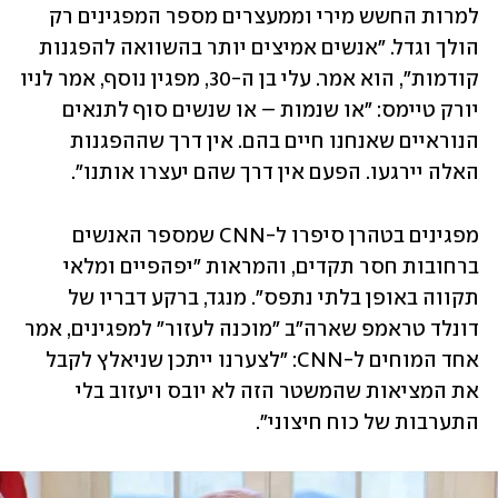
למרות החשש מירי וממעצרים מספר המפגינים רק 
הולך וגדל. "אנשים אמיצים יותר בהשוואה להפגנות 
קודמות", הוא אמר. עלי בן ה-30, מפגין נוסף, אמר לניו 
יורק טיימס: "או שנמות – או שנשים סוף לתנאים 
הנוראיים שאנחנו חיים בהם. אין דרך שההפגנות 
האלה יירגעו. הפעם אין דרך שהם יעצרו אותנו". 
מפגינים בטהרן סיפרו ל-CNN שמספר האנשים 
ברחובות חסר תקדים, והמראות "יפהפיים ומלאי 
תקווה באופן בלתי נתפס". מנגד, ברקע דבריו של 
דונלד טראמפ שארה"ב "מוכנה לעזור" למפגינים, אמר 
אחד המוחים ל-CNN: "לצערנו ייתכן שניאלץ לקבל 
את המציאות שהמשטר הזה לא יובס ויעזוב בלי 
התערבות של כוח חיצוני".