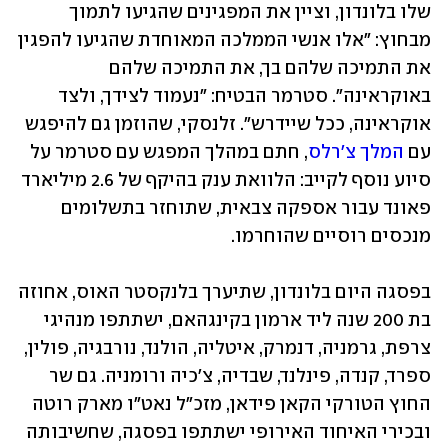
שלו בלונדון, וציין את המפגינים שהגיעו לתמוך 
מבחוץ: "אלו אנשי הממלכה המאוחדת שהגיעו להפגין 
את התמיכה שלהם בך, את התמיכה שלהם 
באוקראינה". סטרמר הבטיח: "נעמוד לצידך, ולצד 
אוקראינה, ככל שיידרש". זלנסקי, שהוזמן גם להיפגש 
עם 
המלך צ'רלס
, חתם במהלך המפגש עם סטרמר על 
סיוע נוסף לקייב: הלוואת ענק בהיקף של 2.6 מיליארד 
פאונד עבור אספקה צבאית, שתוחזר בתשלומים 
מנכסים רוסיים שהוחרמו. 
בפסגה היום בלונדון, שתיערך בלנקסטר האוס, אחוזה 
בת 200 שנה ליד ארמון בקינגהאם, ישתתפו מנהיגי 
צרפת, גרמניה, דנמרק, איטליה, הולנד, נורבגיה, פולין, 
ספרד, קנדה, פינלנד, שבדיה, צ'כיה ורומניה. גם שר 
החוץ הטורקי הקאן פידאן, מזכ"ל נאט"ו מארק רוטה 
ובכירי האיחוד האירופי ישתתפו בפסגה, שחשיבותה 