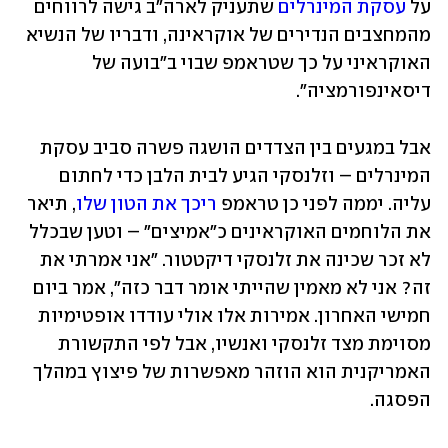
על 
עסקת המינרלים
 שתעניק לארה"ב גישה לרווחים 
מהמחצבים הנדירים של אוקראינה, ודבריו של הנשיא 
האוקראיני על כך שטראמפ שבוי ב"בועה של 
דיסאינפורמציה".
אבל במגעים בין הצדדים הושגה פשרה סביב עסקת 
המינרלים – וזלנסקי הגיע לבית הלבן כדי לחתום 
עליה. יממה לפני כן טראמפ 
ריכך את הטון שלו
, תיאר 
את הלוחמים האוקראינים כ"אמיצים" – וטען שבכלל 
לא זכר שכינה את זלנסקי דיקטטור. "אני אמרתי את 
זה? אני לא מאמין שהייתי אומר דבר כזה", אמר ביום 
חמישי האחרון. אמירות אלו אולי עודדו אופטימיות 
מסוימת מצד זלנסקי ואנשיו, אבל לפי התקשורת 
האמריקנית הוא הוזהר מאפשרות של פיצוץ במהלך 
הפסגה. 