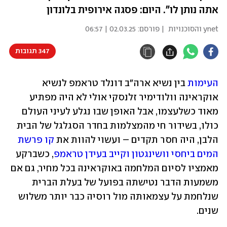
אתה נותן לו". היום: פסגה אירופית בלונדון
ynet והסוכנויות
| פורסם:
02.03.25 | 06:57
347 תגובות
העימות
 בין נשיא ארה"ב דונלד טראמפ לנשיא 
אוקראינה וולודימיר זלנסקי אולי לא היה מפתיע 
מאוד כשלעצמו, אבל האופן שבו נגלע לעיני העולם 
כולו, בשידור חי מהמצלמות בחדר הסגלגל של הבית 
הלבן, היה חסר תקדים – ועשוי להוות את 
קו פרשת 
המים ביחסי וושינגטון וקייב בעידן טראמפ
, כשברקע 
מאמציו לסיום המלחמה באוקראינה בכל מחיר, גם אם 
משמעות הדבר נטישתה בפועל של בעלת הברית 
שנלחמת על עצמאותה מול רוסיה כבר יותר משלוש 
שנים. 