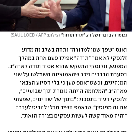
נכנסו זה בדבריו של זה. "תגיד תודה!"
(
צילום: SAUL LOEB / AFP
)
ואנס "שפך שמן למדורה" ותהה בשלב זה מדוע 
זלנסקי לא אמר "תודה" אפילו פעם אחת במהלך 
המפגש, וזלנסקי התעקש שהוא אסיר תודה לארה"ב. 
בסערת הדברים ניכר שהאמוציות השתלטו על שני 
המנהיגים, וכשטראמפ טען כי בלי הסיוע הצבאי 
מארה"ב "המלחמה הייתה נגמרת תוך שבועיים", 
זלנסקי העיר בתסכול: "בתוך שלושה ימים, שמעתי 
את זה מפוטין". טראמפ השיב מבלי להביט לעברו: 
"יהיה מאוד קשה לעשות עסקים בצורה הזאת". 