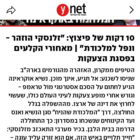
10 דקות של פיצוץ: "זלנסקי הוזהר -
ונפל למלכודת" | מאחורי הקלעים
בפסגת הצעקות
הטיפים ממקרון, האזהרה מהגורמים בארה"ב
שניסו לשכנע: אל תגיע, אינך מוכן. נשיא אוקראינה
הגיע לחתום על הסכם אסטרטגי מול טראמפ -
וגורש אחרי מופע צעקות לעיני העולם כולו, שעשוי
לחרוץ את דינה של ארצו. מההשפלה בגלל
החולצה, דרך "המלכודת שהניח" סגן הנשיא ואנס
ועד הקינוחים שנשכחו במסדרון: כך התחוללה
הדרמה בבית הלבן. בכיר מערבי התאכזב מזלנסקי:
"חייך תלויים באיש הזה. אם הוא זורק עליך עוגה -