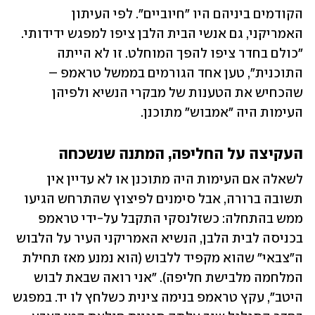
הקודמים ביניהם היו "חיוביים". לפי העיתון 
האמריקני, גם אנשי הבית הלבן ציפו למפגש ידידותי. 
"כולם בחדר ציפו להפך המוחלט. זו לא הייתה 
התוכנית", טען אחד הגורמים בממשל טראמפ – 
שהכחיש את הטענות של מבקרי הנשיא ולפיהן 
העימות היה "אמבוש" מתוכנן.
העקיצה על החליפה, המתנה שנשכחה
לשאלה אם העימות היה מתוכנן או לא עדיין אין 
תשובה ברורה, אבל סימנים לפיצוץ שהתרחש הגיעו 
ממש בהתחלה: כשזלנסקי התקבל על-ידי טראמפ 
בכניסה לבית הלבן, הנשיא האמריקני העיר על הלבוש 
ה"צבאי" שהוא מקפיד ללבוש (הוא נמנע מאז תחילת 
המלחמה מלבישת חליפה). "אני רואה שבאת לבוש 
היטב", עקץ טראמפ בנימה צינית כשלחץ לו יד. במפגש 