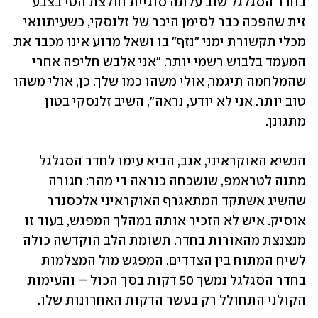
בחדר הסגלגל שוב עלתה סוגיית חולצת הטי בצבע 
זית שהפכה כבר לסימן היכר של זלנסקי, כשעיתונאי 
מכלי תקשורת ימני "נזף" בו ושאל מדוע אינו מכבד את 
המעמד בלבוש רשמי יותר. "אני אלבש חליפה אחרי 
שהמלחמה תיגמר, אולי משהו כמו שלך. כן, אולי משהו 
טוב יותר. אני לא יודע, נראה", השיב זלנסקי בטון 
מתגונן. 
הנשיא האוקראיני, אגב, הביא עימו לחדר הסגלגל 
מתנה לטראמפ, שנשכחה כנראה די מהר: חגורה 
שהשיג אשתקד המתאגרף האוקראיני אלכסנדר 
אוסיק. איש לא הזכיר אותה במהלך המפגש, בעוד זו 
מנצנצת מהאורות בחדר. תשומת הלב הוקדשה כולה 
לשיח המתוח בין הצדדים. המפגש מול המצלמות 
בחדר הסגלגל נמשך 50 דקות בסך הכול – והעימות 
הקולני התחולל רק בעשר הדקות האחרונות שלו. 