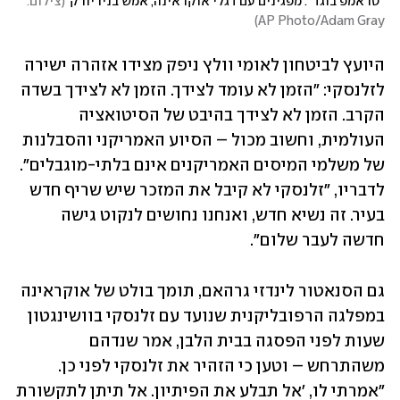
"טראמפ בוגד". מפגינים עם דגלי אוקראינה, אמש בניו יורק
(
צילום:  
)
AP Photo/Adam Gray
היועץ לביטחון לאומי וולץ ניפק מצידו אזהרה ישירה 
לזלנסקי: "הזמן לא עומד לצידך. הזמן לא לצידך בשדה 
הקרב. הזמן לא לצידך בהיבט של הסיטואציה 
העולמית, וחשוב מכול – הסיוע האמריקני והסבלנות 
של משלמי המיסים האמריקנים אינם בלתי-מוגבלים". 
לדבריו, "זלנסקי לא קיבל את המזכר שיש שריף חדש 
בעיר. זה נשיא חדש, ואנחנו נחושים לנקוט גישה 
חדשה לעבר שלום".
גם הסנאטור לינדזי גרהאם, תומך בולט של אוקראינה 
במפלגה הרפובליקנית שנועד עם זלנסקי בוושינגטון 
שעות לפני הפסגה בבית הלבן, אמר שנדהם 
משהתרחש – וטען כי הזהיר את זלנסקי לפני כן. 
"אמרתי לו, 'אל תבלע את הפיתיון. אל תיתן לתקשורת 