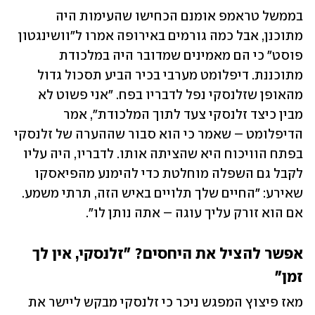
בממשל טראמפ אומנם הכחישו שהעימות היה 
מתוכנן, אבל כמה גורמים באירופה אמרו ל"וושינגטון 
פוסט" כי הם מאמינים שמדובר היה במלכודת 
מתוכננת. דיפלומט מערבי בכיר הביע תסכול גדול 
מהאופן שזלנסקי נפל לדבריו בפח. "אני פשוט לא 
מבין כיצד זלנסקי צעד לתוך המלכודת", אמר 
הדיפלומט – שאמר כי הוא סבור שההערה של זלנסקי 
בפתח הוויכוח היא שהציתה אותו. לדבריו, היה עליו 
לקבל גם השפלה מוחלטת כדי להימנע מהפיאסקו 
שאירע: "החיים שלך תלויים באיש הזה, תרתי משמע. 
אם הוא זורק עליך עוגה – אתה נותן לו".
אפשר להציל את היחסים? "זלנסקי, אין לך 
זמן"
מאז פיצוץ המפגש ניכר כי זלנסקי מבקש ליישר את 