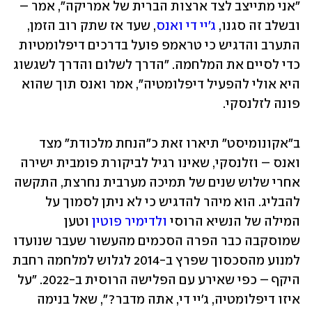
"אני מתייצב לצד ארצות הברית של אמריקה", אמר – 
ובשלב זה סגנו, 
ג'יי די ואנס
, שעד אז שתק רוב הזמן, 
התערב והדגיש כי טראמפ פועל בדרכים דיפלומטיות 
כדי לסיים את המלחמה. "הדרך לשלום והדרך לשגשוג 
היא אולי להפעיל דיפלומטיה", אמר ואנס תוך שהוא 
פונה לזלנסקי. 
ב"אקונומיסט" תיארו זאת כ"הנחת מלכודת" מצד 
ואנס – וזלנסקי, שאינו רגיל לביקורת פומבית ישירה 
אחרי שלוש שנים של תמיכה מערבית נחרצת, התקשה 
להבליג. הוא מיהר להדגיש כי לא ניתן לסמוך על 
המילה של הנשיא הרוסי 
ולדימיר פוטין
 וטען 
שמוסקבה כבר הפרה הסכמים מהעשור שעבר שנועדו 
למנוע מהסכסוך שפרץ ב-2014 לגלוש למלחמה רחבת 
היקף – כפי שאירע עם הפלישה הרוסית ב-2022. "על 
איזו דיפלומטיה, ג'יי די, אתה מדבר?", שאל בנימה 