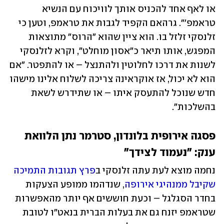
או לאף אחד להכניס אותך לוויכוח עם הנשיא 
טראמפ'". גרהאם הקפיד לגבות את טראמפ, וטען כי 
זלנסקי זלזל בו. הוא ציין שהוא "הרוס" מתוצאות 
המפגש, אותו תיאר כ"אסון מוחלט", וקרא לזלנסקי 
לשנות את דרכו לחלוטין ולהתנצל – או להתפטר. "אם 
הוא לא יכול, אז אוקראינה צריכה לשלוח אלינו מישהו 
חדש שנוכל להתעסק איתו – או שתידרש לשאת 
בהשלכות". 
פסגה אירופית בלונדון, סטרמר נתן הלוואת 
ענק: "נעמוד לצידך"
נחמה מוצא לעת עתה זלנסקי ב
פרץ תגובות התמיכה 
שקיבל ממנהיגי אירופה
, שנדהמו ממופע הצעקות 
בחדר הסגלגל – וכעת חוששים אף יותר מהאפשרות 
שטראמפ יזנח גם את בעלות הברית בנאט"ו לטובת 