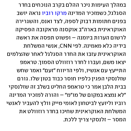
במהלך העימות ניכר ההלם בקרב הנוכחים בחדר 
הסגלגל, כשמזכיר המדינה 
מרקו רוביו
 נראה יושב 
בפנים חתומות דבוק לספה, לצד ואנס, והשגרירה 
האוקראינית בארה"ב אוקסנה מראקובה הפסיקה 
לרשום הערות ביומנה – ופשוט תפסה את ראשה 
בידיה כלא מאמינה. לפי CNN, אנשי המשלחת 
האוקראינית עזבו את החדר הסגלגל לאחר שהצלמים 
יצאו משם, ועברו לחדר רוזוולט הסמוך. טראמפ 
התייעץ עם אנשיו, ולפי הדיווח "זעם" ואמר שחש 
שזלנסקי הפגין כלפיו חוסר כבוד בטון שלו. גורם 
בבית הלבן אמר כי טראמפ החליט בשלב זה שזלנסקי 
"לא נמצא במקום של מו"מ" – והורה למזכיר המדינה 
רוביו וליועץ לביטחון לאומי מייק וולץ להעביר לאנשי 
המשלחת האוקראינית שחיכו בחדר רוזוולט את 
המסר – זלנסקי צריך ללכת.