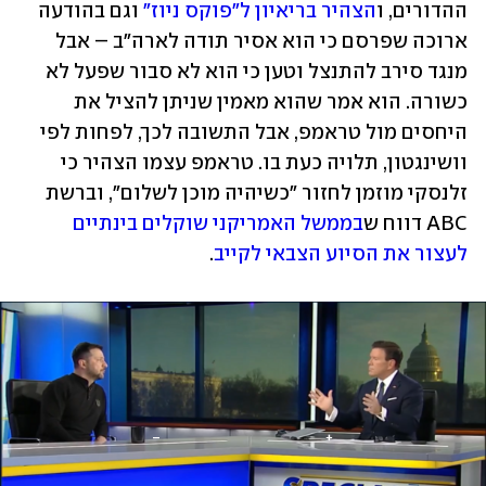
ההדורים, ו
הצהיר בריאיון ל"פוקס ניוז"
 וגם בהודעה 
ארוכה שפרסם כי הוא אסיר תודה לארה"ב – אבל 
מנגד סירב להתנצל וטען כי הוא לא סבור שפעל לא 
כשורה. הוא אמר שהוא מאמין שניתן להציל את 
היחסים מול טראמפ, אבל התשובה לכך, לפחות לפי 
וושינגטון, תלויה כעת בו. טראמפ עצמו הצהיר כי 
זלנסקי מוזמן לחזור "כשיהיה מוכן לשלום", וברשת 
ABC דווח ש
בממשל האמריקני שוקלים בינתיים 
לעצור את הסיוע הצבאי לקייב
.