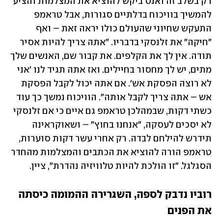
רק בשלב זה ואנס ביקש להוציא את המצלמות והציע 
להמשיך בוויכוח בדלתיים סגורות, אבל טראמפ 
התעקש שחיוני שהעולם כולו יראה זאת – ואף 
"חיקה" את זלנסקי בדבריו. "אתה צריך להיות אסיר 
תודה. אין לך את הקלפים. את קבור שם, האנשים שלך 
מתים, יש לך מחסור בחיילים. ואז אתה תגיד לנו 'אני 
לא רוצה הפסקת אש'. אם אתה יכול לקבל הפסקת 
אש – אתה צריך לקבל אותה". הוויכוח נמשך כך עוד 
כשתי דקות, שבמהלכן טראמפ גם איים כי אם זלנסקי 
לא יסכים לעסקה, "אנחנו בחוץ" – ושאוקראינה 
תידרש להילחם לבדה. רק אחרי עשר דקות סוערות, 
טראמפ הורה להוציא את הכתבים והמצלמות מהחדר 
הסגלגל. "זו הולכת להיות טלוויזיה נהדרת", ציין. 
רוביו נדבק לספה, השגרירה ההמומה כיסתה 
את הפנים