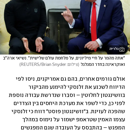
גלריה
"אתה מהמר על חיי מיליונים, על מלחמת עולם שלישית". נשיאי ארה"ב 
ואוקראינה בחדר הסגלגל
(
צילום: REUTERS/Brian Snyder
)
אולם גורמים אחרים, בהם גם אמריקנים, ניסו לפי 
הדיווח לשכנע את זלנסקי להימנע מהביקור 
בוושינגטון לחלוטין – וסברו שנדרשת עבודה נוספת 
לפני כן, כדי לשפר את מערכת היחסים בין הצדדים 
שהפכה לעוינת. ב"וושינגטון פוסט" דווח כי זלנסקי 
עצמו האמין שטראמפ ישמור על נימוס במהלך 
המפגש – בהתבסס על העובדה שגם המפגשים 