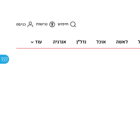
חיפוש
נגישות
כניסה
עוד
ל
לאשה
אוכל
נדל"ן
אנרגיה