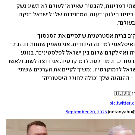
השותפות שלנו, איזונים ובלמים, פתרון שתי המדינות, להבטיח שאיראן לעולם לא תשיג נשק 
גרעיני, וגם בעניין סעודיה. כי למרות שיש בינינו חילוקי דעות, המחויבות שלי לישראל חזקה 
בעולם".
נתניהו השיב לביידן כי "אנחנו יכולים להקים ברית אסטרטגית שתסיים את הסכסוך 
הערבי-ישראלי, שיקדם פיוס בין העולם האיסלאמי למדינה היהודית. אני מאמין שתחת הנהגתך 
ניתן להגיע להסכם חסר תקדים עם סעודיה ואף לקדם שלום בין ישראל לפלסטינים". בנוגע 
למהפכה המשפטית ציין נתניהו כי "יש לנו מחויבות מוחלטת לדמוקרטיה. אני רוצה לשוב ולאשר 
דבר אחד: לעולם לא נשנה את מחויבות ישראל לדמוקרטיה. נמשיך לקיים את הערכים ששתי 
- ההנהגה שלך יכולה לחולל היסטוריה".
🇮
pic.twitter
September 20, 2023