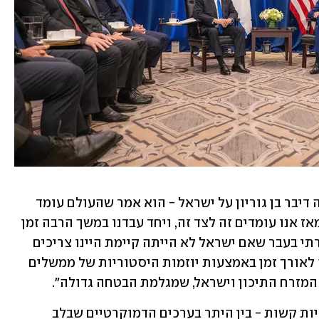
בפתח הפגישה אמר ביידן כי "לפני 75 שנה דיבר בן גוריון על ישראל - הוא אמר שהעולם עומד 
לימינה ושחלום הדורות עומד להתגשם. מאז אנו עומדים זה לצד זה, ויחד עבדנו במשך הרבה זמן 
כדי להפוך את החלום הזה למציאות. אמרתי בעבר שאם ישראל לא הייתה קיימת היינו צריכים 
להמציא אותה, ואני מתכוון לכך. זה קורה לאורך זמן באמצעות יוזמות היסטוריות של ממשלים 
 המזרח התיכון וישראל, שמגלמת הבטחה גדולה".
לאחר מכן אמר הנשיא כי "נדון היום בסוגיות קשות - בין היתר בערכים הדמוקרטיים שבלב 