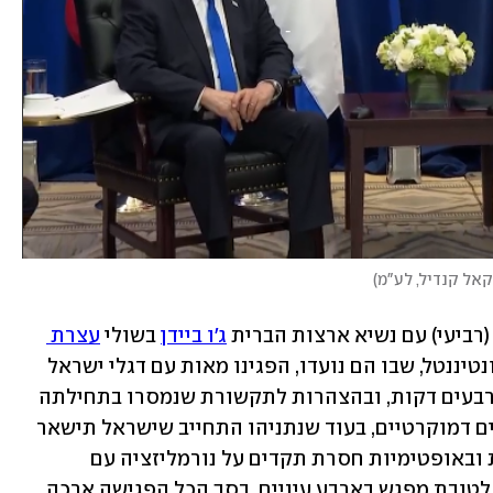
קאל קנדיל, לע"מ
)
(רביעי) עם נשיא ארצות הברית 
ג'ו ביידן
 בשולי 
עצרת 
 בניו יורק, כשמחוץ למלון אינטרקונטיננטל, שבו הם נועדו, הפגינו מאות עם דגלי ישראל 
וזמבורות. הפגישה החלה באיחור של כארבעים דקות, ובהצהרות לתקשורת שנמסרו בתחילתה 
הקפיד ביידן להזכיר את המחויבות לערכים דמוקרטיים, בעוד שנתניהו התחייב שישראל תישאר 
דמוקרטיה. השניים גם התבטאו בפתיחות ובאופטימיות חסרת תקדים על נורמליזציה עם 
סעודיה. בשלב מסוים יצאו ביידן ונתניהו לטובת מפגש בארבע עיניים. בסך הכל הפגישה ארכה 