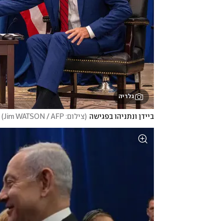
גלריה
ביידן ונתניהו בפגישה
(
צילום: Jim WATSON / AFP
)