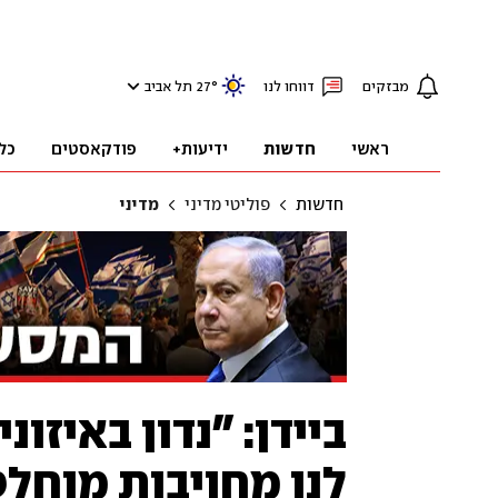
מבזקים
דווחו לנו
°
27
תל אביב
ראשי
חדשות
ידיעות+
פודקאסטים
כל
חדשות
פוליטי מדיני
מדיני
ביידן: "נדון באיזונ
לנו מחויבות מוחל