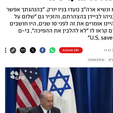
ונשיא ארה"ב נועדו בניו יורק. "בהנהגתך אפשר
יהו לביידן בהצהרתם, והזכיר גם "שלום על
הפלסטינים". הנשיא התבדח: "אם היינו אומרים את זה לפני 10 שנים, היו חושבים
ם קראו לו "לא להלבין את ההפיכה", בי-ם
201 תגובות
"ם
בנימין נתניהו