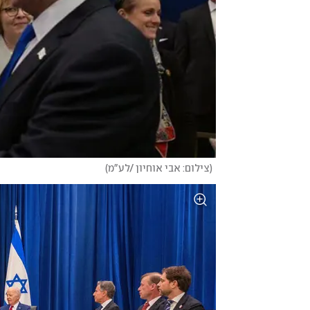
(
צילום: אבי אוחיון /לע"מ
)