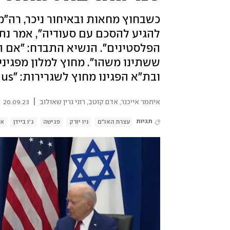
כשבחוץ מחאות ובאיחור ניכר, רה"מ 
להגיע להסכם עם סעודיה", אמר נתנ
ששתינו משהו". מחוץ למלון מפגיני
ובת"א הפגינו מחוץ לשגרירות: "U.S, save us"
|
איתמר אייכנר
,
אדם קוטב
,
רוני גרין שאולוב
20.09.23 | 13:43
תגיות
עצרת האו"ם
ניו יורק
פגישה
ג'ו ביידן
או