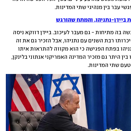
שי עבר בין מנהיגי שתי המדינות.
 ביידן-נתניהו, והמתח שהורגש
בפגישה לא שררה אווירה חמה, שכן הורגשה בה מתיחות - גם מעבר לעיכוב. ביידן דווקא ניסה 
לשבור את הקרח בהתחלה באיזכור של היכרותו רבת השנים עם נתניהו, אבל הזכיר גם את זה 
שיש ביניהם פערים. ביידן אמר בנוסף לנתניהו בפתח הפגישה כי הוא מקווה להתראות איתו 
בוושינגטון לפני סוף השנה. בפגישה ישבו בין היתר גם מזכיר המדינה האמריקני אנתוני בלינקן, 
טעם שתי המדינות.