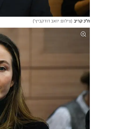
ח"כ קריב
(
צילום: יואב דודקביץ'
)