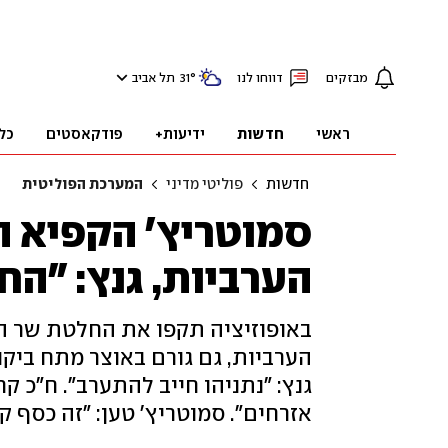
מבזקים
דווחו לנו
°
31
תל אביב
ראשי
חדשות
ידיעות+
פודקאסטים
כל
חדשות
פוליטי מדיני
המערכת הפוליטית
סמוטריץ' הקפיא ה
הערביות, גנץ: "הח
הערביות, גם גורם באוצר מתח ביקור
גנץ: "נתניהו חייב להתערב". ח"כ קר
אזרחים". סמוטריץ' טען: "זה כסף 