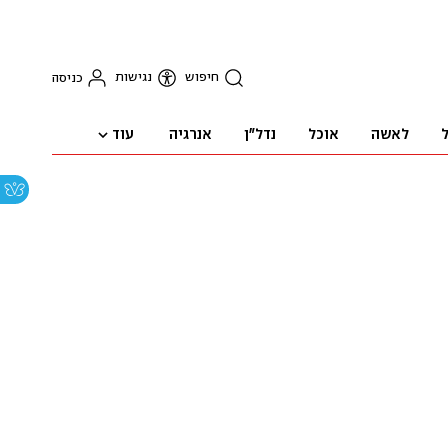
חיפוש
נגישות
כניסה
עוד
ל
לאשה
אוכל
נדל"ן
אנרגיה