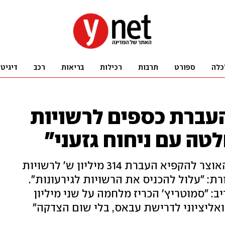
כלה
ספורט
תרבות
רכילות
בריאות
רכב
דיגיט
עברת כספים לרשויות
לטה עם ניחוח גזעני"
באופוזיציה תקפו את החלטת שר האוצר להקפיא העברת 314 מיליון ש' לרשויות
ת: "עלול להכניס את הרשויות לגירעונות".
יב: "סמוטריץ' הכריז מלחמה על שני מיליון
קואליציוני לדרישת עבאס, בלי שום הצדקה"