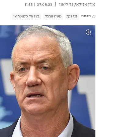
|
מורן אזולאי
,
גד ליאור
07.08.23 | 11:55
תגיות
בני גנץ
משה ארבל
בצלאל סמוטריץ'