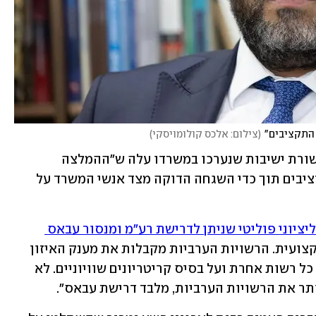
התקציבים"
(
צילום: אלכס קולומויסקי
)
במכתבו לסמוטריץ' כתב השר ארבל כי בשורת ישיבות שנערכו במשרדו עלה ש"ההמלצה 
המקצועית הגורפת היא לשחרר את התקציבים תוך כדי השגחה הדוקה מצד אנשי המשרד על 
מדובר בכסף קואליציוני פוליטי שניתן לדרישת רע"מ ומנסור עבאס 
 ואין לו שום הצדקה מקצועית. הרשויות הערביות מקבלות את מענק האיזון 
שנועד לסייע לרשויות חלשות בדיוק כמו כל רשות אחרת ועל בסיס קריטריונים שוויוניים. לא 
תר את הרשויות הערביות, מלבד דרישת עבאס". 