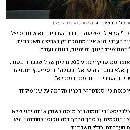
בות". ח"כ מירב כהן
(
צילום: יואב דודקביץ'
)
יו"ר המחנה הממלכתי בני גנץ אמר על כך כי "הטיפול בפשיעה בחברה הערבית הוא אינטרס של 
החברה הישראלית כולה ולא רק של הציבור הערבי. ‏הוא אינו מסתכם רק באכיפה משטרתית, 
תחומים: חינוך, תשתיות, רווחה ועוד".
"ההחלטה בעלת הניחוח הגזעני של שר האוצר סמוטריץ' למנוע 200 מיליון שקל, שכבר הובטחו, 
לרשויות הערביות - היא פגיעה לא רק בהן, אלא בחברה הישראלית כולה", הוסיף גנץ. "נתניהו 
ויות הערביות המדממות ממילא".
ח"כ גלעד קריב (העבודה) אמר היום בערוץ כנסת כי "סמוטריץ' הכריז מלחמה על שני מיליון 
ח"כ מירב כהן מיש עתיד אמרה אתמול ל"כלכליסט" כי "סמוטריץ' מנסה לשחק אותה ימני שלא 
נותן כסף לערבים". לדבריה, "הרשויות ערכו הסכמים על סמך הכסף הזה ונכנסו לחובות". היא 
הערביות, כולל השבתות.