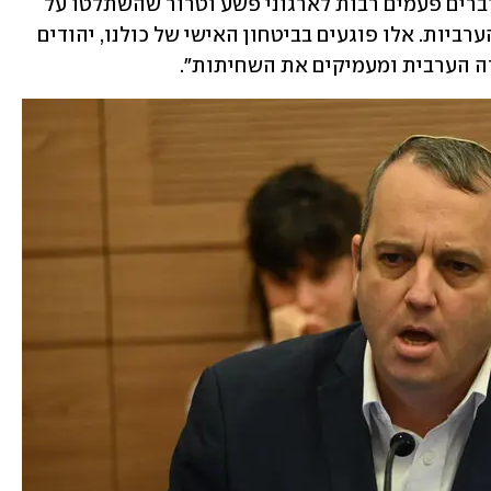
שר האוצר טען גם כי "התקציבים הללו עוברים פעמים רבות לארגוני פשע וטרור שהשתלטו על 
המכרזים והתקציבים ברבות מהרשויות הערביות. אלו פוגעים בביטחון האישי של כולנו, יהודים 
ה הערבית ומעמיקים את השחיתות".