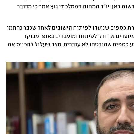
חירום. על ההחלטה פורסם לראשונה בחדשות כאן. יו"ר המחנה הממלכתי גנץ אמר כי מדובר 
גם באוצר מתחו ביקורת על הקפאת העברת כספים שנועדו לפיתוח הישובים לאחר שכבר נחתמו 
חוזים לעבודות הפיתוח. "הכספים הללו מיועדים אך ורק לפיתוח ומועברים באופן מבוקר 
ומפוקח", אמר גורם באוצר. "לא ברור מדוע כספים שהובטחו לא עוברים, מצב שעלול להכניס את 