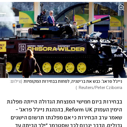
נייג'ל פראג'. כבש את בריטניה, לפחות בבחירות המקומיות
(
צילום: 
)
Reuters/Peter Cziborra  
בבחירות ביום חמישי המנצחת הגדולה הייתה מפלגת 
הימין העמוק Reform UK, בהנהגת נייג'ל פראג' - 
שאמר ערב הבחירות כי אם מפלגתו תרשום הישגים 
גדולים, הדבר יגרום לכך שסטרמר "ילך הביתה עד 