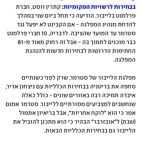
בבחירות לרשויות המקומיות
:
 קתרין ווסט, חברת 
פרלמנט בלייבור, הודיעה כי תחל ביום שני במהלך 
להדחת מנהיג המפלגה - אם הקבינט לא יפעל נגד 
סטרמר עד המועד שהציבה. לדבריה, 10 חברי פרלמנט 
כבר מוכנים לתמוך בה - אבל זה רחוק מאוד מ-81 
החתימות הדרושות לבחירות חדשות להנהגת 
המפלגה. 
מפלגת הלייבור של סטרמר, שרק לפני כשנתיים 
סחפה את בריטניה בבחירות הכלליות עם ניצחון אדיר, 
איבדה תמיכה רבה באזורים שונים - כולל כאלה 
שנחשבים למצביעים מסורתיים ללייבור. סטרמר אמנם 
אמר כי הוא "לוקח אחריות", אבל בריאיון אתמול 
(שבת) ל"אובזרבר" הבהיר כי הוא מתכנן להוביל את 
הלייבור גם בבחירות הכלליות הבאות.