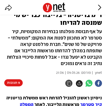
למרות המפלה: סטרמר נאחז בכיסא
ר"מ בריטניה - בלייבור כבר יש מי
שמנסה להדיחו
על אף תבוסת מפלגתו בבחירות המקומיות, קיר
סטרמר לא מתכוון לפנות את המקום: "ממשלתי -
פרויקט של 10 שנים". חברת פרלמנט קראה
שתפתח במהלך להדחתו מראשות הלייבור אם
הקבינט לא יפעל נגדו - אבל לפחות סיכויי הצלחת
נתיב זה נראים נמוכים
ynet
| פורסם:
09.05.26 | 21:06
9 תגובות
ניסיון ראשון להוביל להדחת ראש ממשלת בריטניה 
קיר סטרמר
 מראשות הלייבור, לאחר 
המפלה 