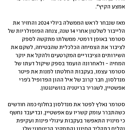
אמצע הקיץ".
מאז שנבחר לראש הממשלה ביולי 2024 והחזיר את 
הלייבור לשלטון אחרי 14 שנה, צנחה הפופולריות של 
סטרמר באופן דרמטי. ממשלתו מתקשה לספק 
לציבור את הצמיחה הכלכלית שהבטיחה, לשקם את 
השירותים הציבוריים המקרטעים ולהקל את יוקר 
המחיה - ולאחרונה הועמד בספק שיקול דעתו של 
סטרמר עצמו, בעקבות החלטתו למנות את פיטר 
מנדלסון, חבר קרוב של איל ההון הפדופיל ג'פרי 
אפשטיין, לשגריר בריטניה בוושינגטון.
סטרמר נאלץ לפטר את מנדלסון בחלוף כמה חודשים 
כשהתברר עומק קשריו עם אפשטיין, ובדיעבד נחשף 
כי מינויו התאפשר בעקבות עיגולי פינות ועקיפת 
נהלים בתהליך הסינון והתחקיר הביטחוני שלו. 