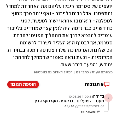
יועצים של סטרמר קיבלו עליהם את האחריות למחדל 
והתפטרו, אבל רבים בלייבור - ואף יותר מכך מחוץ 
למפלגה - רואים בו אחראי ישיר למעשה. לפני 
כחודשיים כבר נדמה היה לזמן קצר שמורדים בלייבור 
עומדים להוציא לדרך את התהליך הפנימי להדחת 
סטרמר, אך לבסוף הוא הצליח לשרוד. לרשימת 
הכישלונות המתארכת שלו הצטרפה המכה בבחירות 
המקומיות - וכעת נראה כאמור שהמהלך להדחתו 
יחודש, והפעם ביתר שאת.
מצאתם טעות? כתבו לנו | המייל האדום גם בווטסאפ
9
תגובות
הוספת תגובה
בדיחה
00:53 | 10.05.26
ב
מעמד הפועלים בבריטניה סוף סוף הבין
שה״שמאל״ הוא כבר לא שמאל אלא מייצג שכבות
להצטרף לדיון
36
6
מסוימות שלא רק שלא מעניין אותם מעמד
תגובה אחת
הפועלים אלא הם בזים לו. פעם השמאל היה יוצא
על בריקדות כנגד הגירה שמתחרה ישירות בפועלים