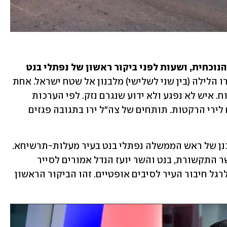
ירי מלבנון לראשונה בתקופת הממשלה הנוכחית, ושעות לפני ביקור ראשון של נפתלי בנט 
 שתי רקטות שוגרו הלילה (בין שני לשלישי) מלבנון אל שטח ישראל. אחת 
הרקטות יורטה והשנייה נפלה בשטח פתוח. איש לא נפגע ולא ידוע שנגרם נזק. לפי הערכות 
בצה"ל, גורמים פלסטינים בלבנון אחראים לירי הרקטות. תותחים של צה"ל ירו בתגובה פגזים 
הירי מלבנון אירע שעות לפני ביקור מתוכנן של ראש הממשלה נפתלי בנט בעיר מעלות-תרשיחא. 
לפי ההודעה שנשלחה אתמול מדוברות שר התקשורת, בנט והשר יועז הנדל אמורים לסייר 
במהלך שעות הבוקר והצהריים במעלות לרגל חיבור העיר לסיבים אופטיים. זהו הביקור הראשון 