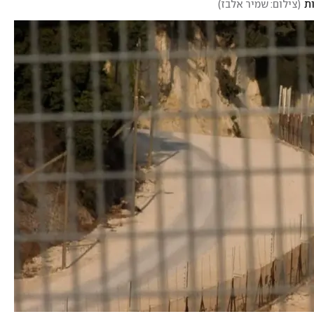
ות
(
צילום: שמיר אלבז
)