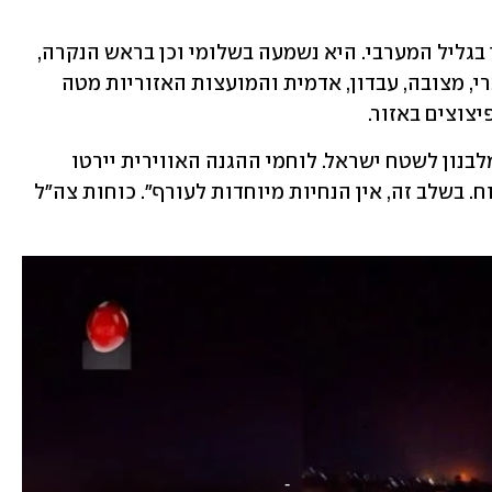
בשעה 3:54 הופעלה האזעקה בגבול לבנון בגליל המערבי. היא נשמעה בשלומי וכן בראש הנקרה, 
נתיב השיירה, שייח דנון, חניתה, יערה, כברי, מצובה, עבדון, אדמית והמועצות האזוריות מטה 
יצוצים באזור.
מדובר צה"ל נמסר כי "זוהו שני שיגורים מלבנון לשטח ישראל. לוחמי ההגנה האווירית יירטו 
שיגור אחד, והשיגור השני נפל בשטח פתוח. בשלב זה, אין הנחיות מיוחדות לעורף". כוחות צה"ל 