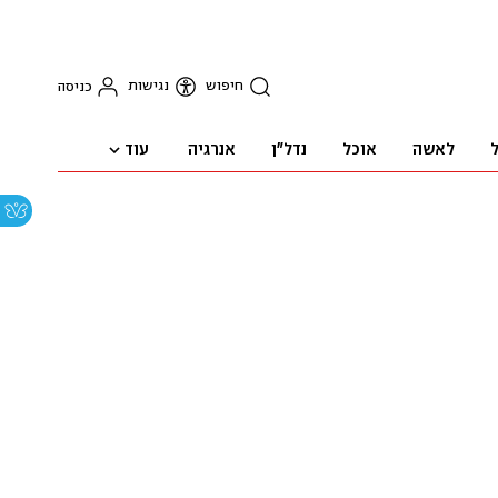
חיפוש
נגישות
כניסה
עוד
ל
לאשה
אוכל
נדל"ן
אנרגיה