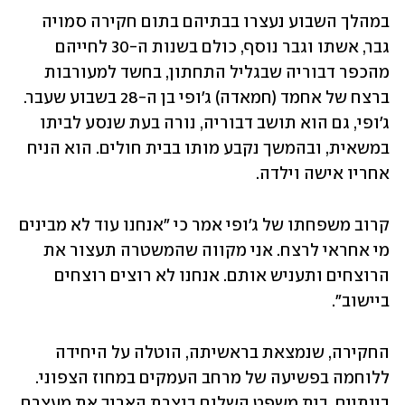
במהלך השבוע נעצרו בבתיהם בתום חקירה סמויה 
גבר, אשתו וגבר נוסף, כולם בשנות ה-30 לחייהם 
מהכפר דבוריה שבגליל התחתון, בחשד למעורבות 
ברצח של אחמד (חמאדה) ג'ופי בן ה-28 בשבוע שעבר. 
ג'ופי, גם הוא תושב דבוריה, נורה בעת שנסע לביתו 
במשאית, ובהמשך נקבע מותו בבית חולים. הוא הניח 
אחריו אישה וילדה.
קרוב משפחתו של ג'ופי אמר כי "אנחנו עוד לא מבינים 
מי אחראי לרצח. אני מקווה שהמשטרה תעצור את 
הרוצחים ותעניש אותם. אנחנו לא רוצים רוצחים 
ביישוב".
החקירה, שנמצאת בראשיתה, הוטלה על היחידה 
ללוחמה בפשיעה של מרחב העמקים במחוז הצפוני. 
בינתיים, בית משפט השלום בנצרת האריך את מעצרם 