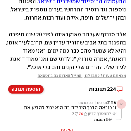
התעמולה הרוסיים" שמשדרים בישראל
. הפגנות 
נוספות נגד רוסיה התרחשו בערים נוספות בישראל, 
ובהן ירושלים, חיפה, אילת ועוד רבות אחרות.  
אלה סורוף שעלתה מאוקראינה לפני 20 שנה סיפרה 
בהפגנה בתל אביב שהוריה עדיין שם, קרוב לעיר אומן, 
והיא לא שמעה מהם כבר כמה ימים. "אני מאוד 
דואגת", אמרה סורוף, "נולדתי שם ואני מאוד דואגת 
לעיר שלי. ההורים שלי זקנים והם בלי אוכל".
מצאתם טעות? כתבו לנו | המייל האדום גם בווטסאפ
224
תגובות
הוספת תגובה
אחת
09:58 | 04.03.22
א
זו כנראה הדרך היחידה בה הוא יכול להביע את
הכאב שלו תחזירו אותו לעבודה ותניחו לו
להצטרף לדיון
70
7
3
תגובות
הצג עוד