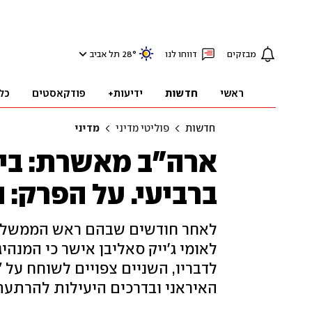
מבזקים
דווחו לנו
°
28
תל אביב
ראשי
חדשות
ידיעות+
פודקאסטים
כל
חדשות
פוליטי מדיני
מדיני
ארה"ב מאשרת: בייד
ברביעי. על הפרק: 
לאחר חודשים שבהם ראש הממשלה ל
לאומי ג'ייק סאליבן אישר כי המנהיג
לדבריו, השניים צפויים לשוחח על 
האיראני ובדרכים היעילות להרתעת