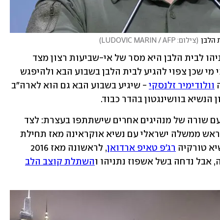
 הלבן
(
צילום: LUDOVIC MARIN / AFP
)
שלשום, אולי בעדות לכך שאי-הזמנת נתניהו לבית הלבן היא מסר של אי-שביעות רצון מצד 
הממשל בוושינגטון, גורם אמריקני אמר כי מי שכן צפוי להגיע לבית הלבן בשבוע הבא ולהיפגש 
 
וולודימיר זלנסקי
 - שיגיע בשבוע הבא גם הוא לארה"ב 
 הנשיא בוושינגטון בהדר כבוד.
במהלך ביקורו בארה"ב נתניהו ייפגש גם עם שורה של מנהיגים אחרים שישתתפו בעצרת: לצד 
זלנסקי, שהמפגש עימו יהיה הראשון של ראש ממשלה ישראלי עם נשיא אוקראינה מאז תחילת 
יא טורקיה 
רג'פ טאיפ ארדואן
, לראשונה מאז 2016 
, אבל נדחה בשל אשפוז נתניהו ו
השתלת קוצב הלב