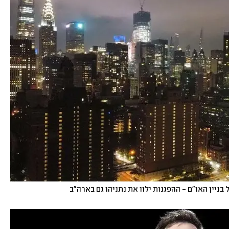
 בניין האו"ם - ההפגנות ילוו את נתניהו גם בארה"ב