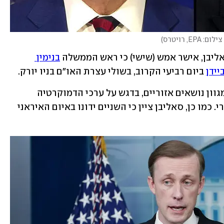
 צילום: EPA, רויטרס
)
סאליבן, אישר אמש (שישי) כי ראש הממשלה 
בנימין 
ביידן
 ביום רביעי הקרוב, בשולי עצרת האו"ם בניו יורק.
לדברי סאליבן, ביידן ונתניהו ישוחחו על מגוון נושאים אזוריים, בדגש על ערכי הדמוקרטיה 
המשותפים והחזון ליציבות ולשגשוג אזורי. כמו כן, סאליבן ציין כי השניים ידונו באיום האיראני 