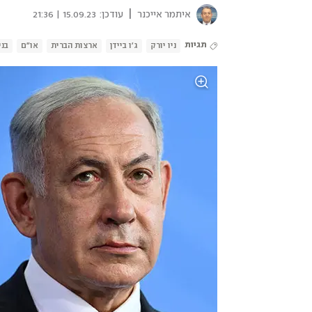
|
איתמר אייכנר
עודכן:
15.09.23 | 21:36
תגיות
ניו יורק
ג'ו ביידן
ארצות הברית
או"ם
בני