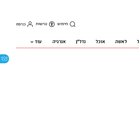
חיפוש
נגישות
כניסה
עוד
ל
לאשה
אוכל
נדל"ן
אנרגיה