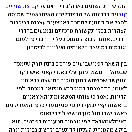
התקשורת השונים בארה"ב דיווחים על 
קבוצת שוליים 
קולנית
 בהנהגה של הרפובליקה האיסלאמית שמנסה 
לסכל את ההגעה להסכם באמצעות עצרות בכיכרות, 
הצהרות בכלי תקשורת מרכזיים ובמגעים בחדרי 
חדרים. אותה קבוצה נתמכת על ידי חברי פרלמנט 
וגורמים במועצה הלאומית העליונה לביטחון.
בין השאר, לפני שבועיים פורסם ב"ניו יורק טיימס" 
שבמהלך המשא ומתן, עלי באגרי קאני, איש הקו 
הנוקשה שמשמש כסגן מזכיר המועצה לביטחון 
לאומי, כתב מכתב למוג'תבא חמינאי. במכתב, לפי 
הדיווח, נאמר כי צוותי המשא ומתן האיראניים 
בראשות קאליבאף היו פייסניים מדי כלפי האמריקנים 
כאשר ישבו מול סגן הנשיא ג'יי די ואנס 
באיסלאמאבאד. לפי גורמים המעורים בפרטים, הוא 
ביקש מהמנהיג העליון להתערב ולהציב גבולות גזרה 