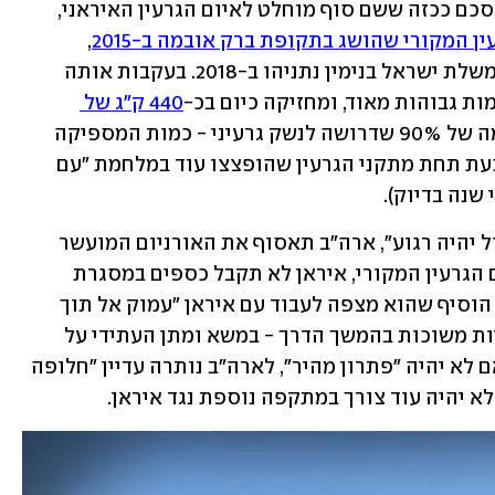
ברשת Truth Social הציג טראמפ את ההסכם ככזה ששם סוף מוחלט לאיום הגרעין האיראני, 
ן המקורי שהושג בתקופת ברק אובמה ב-2015
, 
ושממנו טראמפ פרש בעידודו של ראש ממשלת ישראל בנימין נתניהו ב-2018. בעקבות אותה 
ת גבוהות מאוד, ומחזיקה כיום בכ-
440 ק"ג של 
 - קרוב מאוד לרמה של 90% שדרושה לנשק גרעיני - כמות המספיקה 
תיאורטית לכ-10 פצצות אטום, וקבורה כעת תחת מתקני הגרעין שהופצצו עוד במלחמת "עם 
שנה בדיוק). 
טראמפ טען בפוסט שלו הערב כי כש"הכול יהיה רגוע", ארה"ב תאסוף את האורניום המועשר 
ותשמיד אותו - והתעקש שבניגוד להסכם הגרעין המקורי, איראן לא תקבל כספים במסגרת 
החתימה על מזכר ההבנות הראשוני. הוא הוסיף שהוא מצפה לעבוד עם איראן "עמוק אל תוך 
העתיד", אך לצד זאת הודה שעשויות להיות משוכות בהמשך הדרך - במשא ומתן העתידי על 
הסכם גרעין סופי בין הצדדים - ואיים שאם לא יהיה "פתרון מהיר", לארה"ב נותרה עדיין "חלופה 
א יהיה עוד צורך במתקפה נוספת נגד איראן.