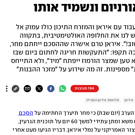
רניום ונשמיד אותו
וד עם איראן והמזרח התיכון כולו עמוק אל
יש לנו את החלופה האולטימטיבית, בתקווה
!". איראן טרם אישרה שההסכם ייחתם מחר,
 תקפו: "התעקשות חריגה לחתום ביום שבו
ג יום הולדת 80". הנשיא טען שמצר הורמוז ייפתח "מיד", ולא התייחס
" מספינות. זה מה שידוע על "מזכר ההבנות"
194 תגובות
איראן
מלחמת איראן השנייה
 הערב (יום שבת) כי מחר תיערך החתימה על 
הסכם 
 - מזכר הבנות שיפתח משא ומתן עתידי למשך 60 יום על תוכנית הגרעין, 
במקביל לפתיחת מצר הורמוז והסרת המצור האמריקני על נמלי איראן. דבריו הגיעו מעט אחרי 