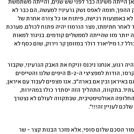
דרך קלה, יפה וחלקה לנשק גרעיני, שאיראן הייתה משיגה כבר לפני שש שנים, והייתה משתמשת 
בו מזמן. ההסכם שלי עם איראן הוא בדיוק ההפך, חומה לאפס נשק גרעיני! למעשה, הם כבר לא 
רוצים נשק גרעיני, וגם לא יהיה להם כזה, לא באמצעות רכישה, פיתוח או כל צורה אחרת של 
השגה. ההסכם מתוכנן להיחתם מחר, ומיד לאחר חתימתו, מצר הורמוז יהיה פתוח לכולם. מערכת 
היחסים שלנו עם איראן שונה וטובה הרבה יותר מזו שהייתה לממשלים קודמים. בניגוד למאות 
מיליארדי הדולרים שאובמה שילם להם, כולל 1.7 מיליארד דולר במזומן קר וירוק, שום כסף לא 
טראמפ הוסיף: "בזמן המתאים, כשהכול יהיה רגוע, אנחנו ניכנס וניקח את האבק הגרעיני, שקבור 
עמוק מתחת להרי הגרניט העוצמתיים שקרסו, הודות למפציצי ה-B-2 היפים שלנו והטייסים 
הגאונים שלהם, ונדלל ונשמיד אותו, בין אם באיראן ובין אם בארה"ב. אנו מצפים לעבוד עם איראן, 
ועם המזרח התיכון כולו, עמוק אל תוך העתיד. בתקווה, התהליך הזה יסתדר כולו במהירות, 
בקלות ובצורה חלקה. אם לא, יש לנו את החלופה האולטימטיבית, שבתקווה לעולם לא נצטרך 
ם לעניין זה!!!". 
ההסכם שצפוי להיחתם מחר לא יהיה כאמור הסכם שלום סופי, אלא מזכר הבנות קצר - שר 