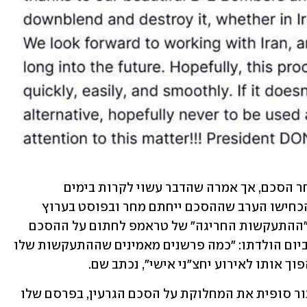
איראן עצמה עדיין לא אישרה שייחתם מחר הסכם, אך אמרה שהדבר עשוי לקרות בימים 
הקרובים. לפי CNN, משמרות המהפכה הכחישו הערב שההסכם ייחתם מחר ובפוסט בערוץ 
טלגרם שמזוהה עמם נמתחה ביקורת על "ההתעקשות החריגה" של טראמפ לחתום על ההסכם 
כבר מחר - והזכירו את העובדה שמדובר ביום הולדתו: "כמה פרשנים מאמינים שההתעקשות שלו 
ך אותו לאירוע יחצ"ני אישי", נכתב שם. 
אף שלפי הדיווחים מזכר ההבנות לא יפתור סופית את המחלוקת על הסכם הגרעין, בפרסם שלו 