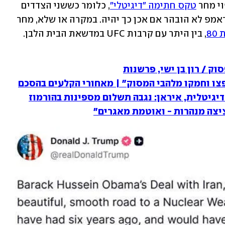
י מחר 
טקס חתימה "דיגיטלי"
, כלומר כששני הצדדים 
חותמים עליו באופן מקוון, אבל מדברי טראמפ לא הובהר אם אכן כך יהיה. במקרה או שלא, מחר 
80
, בין היתר עם קרבות UFC במדשאת הבית הלבן.
וק / רון בן ישי, פרשנות
פצו וחמקו מלהבי המסוק" | מאחורי הקלעים בהסכם
גיטלית, איראן: נגבה תשלום מספינות בהורמוז
ציצה מנהרות - ואוטמת מאגרים"