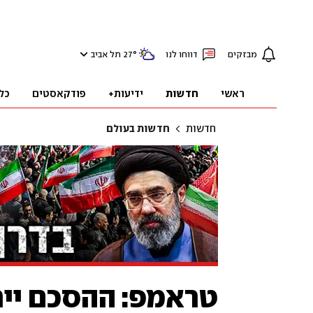
מבזקים
דווחו לנו
°
27
תל אביב
ראשי
חדשות
ידיעות+
פודקאסטים
כל
חדשות
חדשות בעולם
טראמפ: ההסכם ייח