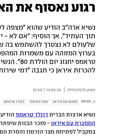
רגוע נאסוף את האו
נשיא ארה"ב הודיע שהוא "מצפה לעב
תוך העתיד", אך הוסיף: "אם לא - 
שלעולם לא נצטרך להשתמש בה שוב
בערוץ המזוהה עם משמרות המהפכה
טראמפ יחגו
להכרזת איראן כי תגבה "דמי שירות
|
ynet והסוכנויות
13.06.26 | 16:50
תגיות
הסכם עם איראן
מצר הורמוז
דונלד טראמפ
נשיא ארצות הברית 
דונלד טראמפ
 הודיע
המסגרת עם איראן