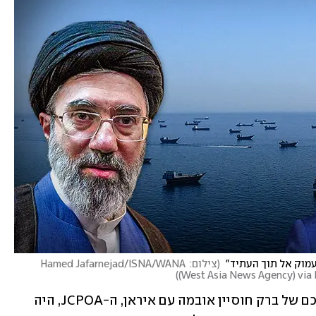
מוק אל תוך העתיד" 
(
צילום: Hamed Jafarnejad/ISNA/WANA 
)
(West Asia News Agency) vi
כך כתב טראמפ בפוסט שלו הערב: "ההסכם של ברק חוסיין אובמה עם איראן, ה-JCPOA, היה 