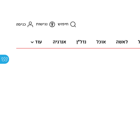
חיפוש
נגישות
כניסה
עוד
ל
לאשה
אוכל
נדל"ן
אנרגיה