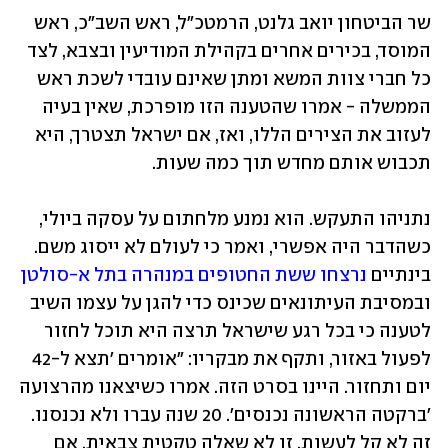
שר הביטחון יואב גלנט, הרמטכ"ל, ראש השב"כ, ראש 
המוסד, בכירים אחרים בקהילת המודיעין ובצבא, לצד 
כל חברי צוות המשא ומתן שאינם עובדי לשכת ראש 
הממשלה - אמרו שהטענה הזו מופרכת, שאין בעיה 
לעזוב את הצירים הללו, ואז, אם ישראל תצטרך, היא 
תכבוש אותם מחדש תוך כמה שעות. 
נתניהו התעקש. הוא נמנע מלחתום על עסקה ביולי, 
כשהדבר היה אפשרי, ואמר כי לעולם לא ייסוג משם. 
בינתיים 
נרצחו ששת החטופים במנהרה בתל א-סולטן
ובמסיבת העיתונאים שכינס כדי להגן על עצמו השיב 
לטענה כי בכל רגע שישראל תרצה היא תוכל לחזור 
לפעול באזור, ותקף את מבקריו: "אומרים 'תצא ל-42 
יום ותחזור. היינו בסרט הזה. אמרו כשיצאנו מהרצועה 
'ברקטה הראשונה נכנסים'. 20 שנה עברו ולא נכנסנו. 
זה לא קל לעשות, זו לא שאלה טקטית צבאית. אם 