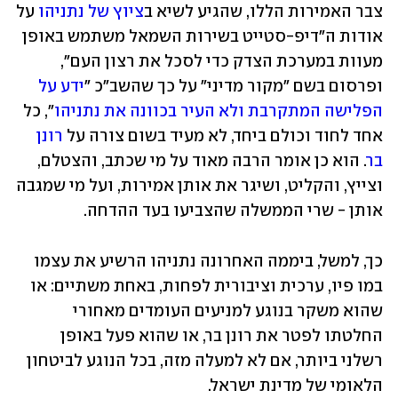
צבר האמירות הללו, שהגיע לשיא ב
ציוץ של נתניהו
 על 
אודות ה"דיפ-סטייט בשירות השמאל משתמש באופן 
מעוות במערכת הצדק כדי לסכל את רצון העם", 
ופרסום בשם "מקור מדיני" על כך שהשב"כ "
ידע על 
הפלישה המתקרבת ולא העיר בכוונה את נתניהו
", כל 
אחד לחוד וכולם ביחד, לא מעיד בשום צורה על 
רונן 
בר
. הוא כן אומר הרבה מאוד על מי שכתב, והצטלם, 
וצייץ, והקליט, ושיגר את אותן אמירות, ועל מי שמגבה 
אותן - שרי הממשלה שהצביעו בעד ההדחה.
כך, למשל, ביממה האחרונה נתניהו הרשיע את עצמו 
במו פיו, ערכית וציבורית לפחות, באחת משתיים: או 
שהוא משקר בנוגע למניעים העומדים מאחורי 
החלטתו לפטר את רונן בר, או שהוא פעל באופן 
רשלני ביותר, אם לא למעלה מזה, בכל הנוגע לביטחון 
הלאומי של מדינת ישראל.