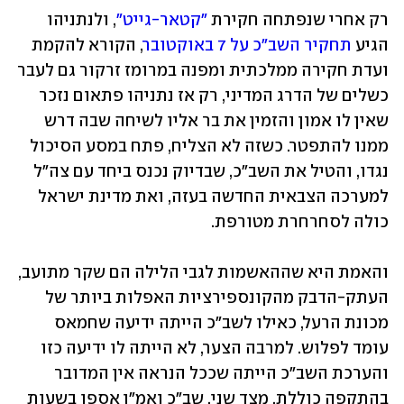
רק אחרי שנפתחה חקירת 
"קטאר-גייט"
, ולנתניהו 
הגיע 
תחקיר השב"כ על 7 באוקטובר
, הקורא להקמת 
ועדת חקירה ממלכתית ומפנה במרומז זרקור גם לעבר 
כשלים של הדרג המדיני, רק אז נתניהו פתאום נזכר 
שאין לו אמון והזמין את בר אליו לשיחה שבה דרש 
ממנו להתפטר. כשזה לא הצליח, פתח במסע הסיכול 
נגדו, והטיל את השב"כ, שבדיוק נכנס ביחד עם צה"ל 
למערכה הצבאית החדשה בעזה, ואת מדינת ישראל 
כולה לסחרחרת מטורפת. 
והאמת היא שההאשמות לגבי הלילה הם שקר מתועב, 
העתק-הדבק מהקונספירציות האפלות ביותר של 
מכונת הרעל, כאילו לשב"כ הייתה ידיעה שחמאס 
עומד לפלוש. למרבה הצער, לא הייתה לו ידיעה כזו 
והערכת השב"כ הייתה שככל הנראה אין המדובר 
בהתקפה כוללת. מצד שני, שב"כ ואמ"ן אספו בשעות 