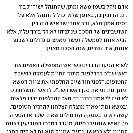
אדם ניהל בשמו משא ומתן, שהתנהל ישירות בין 
נתניהו ובין בר, באופן שלא יכול להתנהל אלא על 
בסיס אמון מלא, ורק אחרי שהאיש היה בין 
השושבינים של הסכם שנתניהו לא רק בירך עליו, אלא 
הביא אותו לממשלה ועשה מאמצים גדולים לשכנע 
אותם, את השרים, שזה הסכם מצוין. 
לשיא הגיעו הדברים כשראש הממשלה האשים את 
ראש שב"כ בהדלפות מתוך המו"מ לעסקה להשבת 
החטופים: "לפני חודשיים החלפתי את צוות המשא 
ומתן. מיניתי את סגן ראש השב"כ לראש המשלחת כי 
לא היה לי אמון ברונן בר. מאז ההדלפות ירדו פלאים, 
ובמשא ומתן מאוד מוצלח הצלחנו להחזיר חטופים". 
קשה לאתר בפסקה הזו מילים שאינן שקר או הטעיה. 
מ', האיש שנתניהו מינה, מוגדר כמרכז המודיעין בצוות 
המו"מ ולא כראשו, ובעת שמונה הוא גם לא היה הסגן 