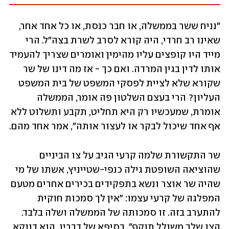
"נניח ששר בממשלה, או חבר כנסת, או כל אחד אחר, 
שאינו רב חרדי, היה קורא לסרב לשרת בצה"ל. הרי 
מייד היו קופצים עליו מהימין ואומרים שצריך להעמיד 
אותו לדין בגין המרדה. ואם כך - אז מה דינו של שר 
שקורא שלא לציית לפסקי המשפט של בית המשפט 
העליון? הרי בעצם השלטון פה אומר, הממשלה 
אומרת, שמעכשיו רק היא תחליט, תקבע ותשלוט ללא 
אף אחד שיכול לבקר או לעצור אותה", אמר אחד מהם.
שר התקשורת שלמה קרעי הגיב על צו הביניים 
שהוציאה השופטת גילה כנפי-שטייניץ, אשתו של מי 
שהיה שר אוצר ונשא בתפקידים בכירים אחרים מטעם 
המפלגה של קרעי עצמו: "אין לך סמכות חוקית 
להתערב בזה. זו סמכותה של הממשלה ושלה בלבד. 
הצו שלך משולל תוקף". בסיפא של דבריו, הוא דווקא 