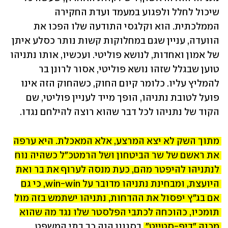
שיכול לחלל ולפגוע במעמד ועדת החקירה 
הממלכתית. הוא וקלגסי התודעה שלו הפכו את 
הוועדה, עניין שגם במחלוקות קשות נותר כסלע איתן 
של אמון ואחדות, לנושא פוליטי. ועכשיו, אותו נתניהו 
טוען שבגלל שזהו נושא פוליטי, אסור לרונן בר 
להמליץ עליו. כלומר קיום החוק, כשהחוק הזה אינו 
פועל לטובת נתניהו, הופך מייד לעניין פוליטי, שם 
הקוד של נתניהו לכל דבר שהוא רוצה להילחם נגדו. 
מתוך השק לא יצא המרצע, אלא המאכלת. היא ערפה 
את ראשם של שר הביטחון ושל הרמטכ"ל כשהיה נוח 
לנתניהו להיפטר מהם, כעת מנסה לערוף את בר ואת 
היועצת, ומבחינת נתניהו מדובר על win-win, כי גם 
אם בג"ץ יפסול את ההדחות, נתניהו ישתמש בזה מול 
תומכיו, כהוכחה לכתבי הפלסטר שלו נגד מה שהוא 
מכנה "דיפ-סטייט", 
בסגנון הנה כך בתי המשפט 