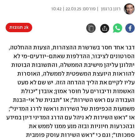
רונן ברגמן
| פורסם:
22.03.25 | 10:42
2k תגובות
דבר אחד חסר בשרשרת ההצהרות, הצעות ההחלטה, 
הסרטונים לציבור, ההדלפות שאתם-יודעים-מי לא 
יתלונן עליהן מישיבת הממשלה, והתשובות הבוטות 
להוראות היועצת המשפטית לממשלה, האוסרות 
עליו לקיים את הליך ההדחה הזה. יש שם לא מעט 
האשמות ודיבורים על חוסר אמון; אובדן "יכולת 
העבודה עם ראש השירות"; או "תבנית של אי-הבנת 
משמעות הכפיפות של השירות וראשו לדרג המדיני"; 
או "ראש השירות לא ניהל עם הדרג המדיני דיון במידע 
ובהכרעות חיוניות ובזה מנע ממנו לממש את 
סמכותו"; וגם כי "ראש השירות עוסק פומבית 