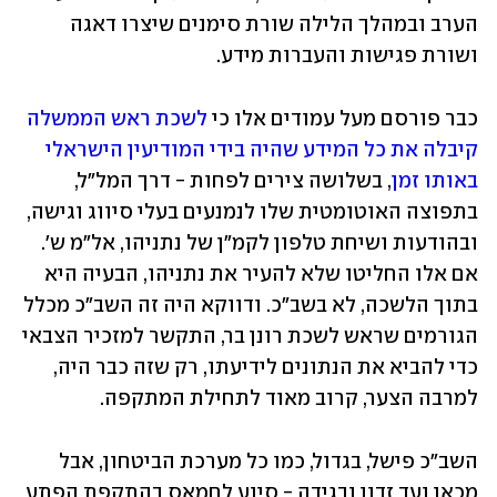
הערב ובמהלך הלילה שורת סימנים שיצרו דאגה 
ושורת פגישות והעברות מידע. 
כבר פורסם מעל עמודים אלו כי 
לשכת ראש הממשלה 
קיבלה את כל המידע שהיה בידי המודיעין הישראלי 
באותו זמן
, בשלושה צירים לפחות - דרך המל"ל, 
בתפוצה האוטומטית שלו לנמנעים בעלי סיווג וגישה, 
ובהודעות ושיחת טלפון לקמ"ן של נתניהו, אל"מ ש'. 
אם אלו החליטו שלא להעיר את נתניהו, הבעיה היא 
בתוך הלשכה, לא בשב"כ. ודווקא היה זה השב"כ מכלל 
הגורמים שראש לשכת רונן בר, התקשר למזכיר הצבאי 
כדי להביא את הנתונים לידיעתו, רק שזה כבר היה, 
למרבה הצער, קרוב מאוד לתחילת המתקפה. 
השב"כ פישל, בגדול, כמו כל מערכת הביטחון, אבל 
מכאן ועד זדון ובגידה - סיוע לחמאס בהתקפת הפתע 