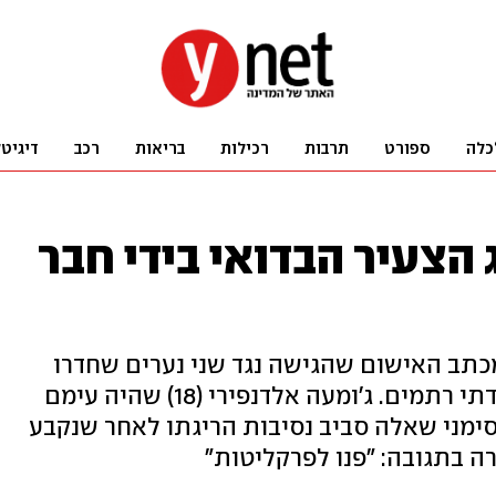
כלה
ספורט
תרבות
רכילות
בריאות
רכב
דיגיט
הצעיר הבדואי בידי חבר
כתב האישום שהגישה נגד שני נערים שחדרו
בתחילת החודש ליישוב הקהילתי-דתי רתמים. ג'ומעה אלדנפירי (18) שהיה עימם
 סימני שאלה סביב נסיבות הריגתו לאחר שנקבע
ה בתגובה: "פנו לפרקליטות"