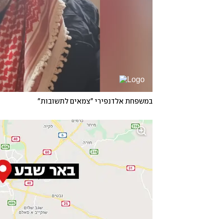
במשפחת אלדנפירי "צמאים לתשובות"