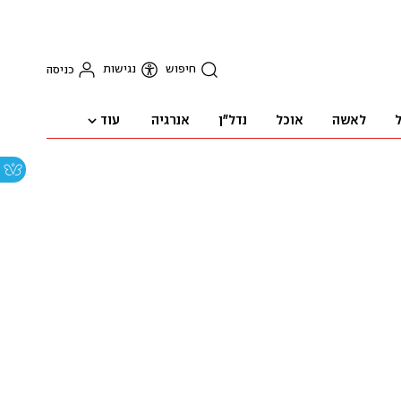
חיפוש
נגישות
כניסה
עוד
ל
לאשה
אוכל
נדל"ן
אנרגיה