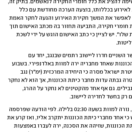
לאחר הגשת כתב האישום מחויבת המאשימה להציג את כלל חומרי החקירה לנאשמים. בתיק זה, 
בשל צורכי החקירה הנמשכת המתייחסת לאירוע בכללותו, בוצעה הערכה מחודשת עם כלל 
גורמי האכיפה הרלוונטיים והוחלט שכדי לאפשר את המשך חקירת האירוע והגעה לחקר האמת 
ללא חשש לשיבוש מהלכי משפט בחשיפת חומרי חקירה, התביעה תחזור בה מכתב האישום תוך 
שהיא תוכל בעתיד לשקול הגשה מחודשת שלו". יש לציין כי כתב האישום הוגש על ידי לשכת 
יטות.
תחילתו של הסיפור בתחילת החודש כאשר השניים חדרו ליישוב רתמים שבנגב, יחד עם 
אלדנפירי. השלושה נתפסו על ידי כיתת הכוננות שאחד מחבריה ירה למוות באלדנפירי. בשבוע 
 ישראל מסרה כי היחידה המרכזית (ימ"ר) נגב 
. המשטרה גבתה עדות מחבר כיתת הכוננות, אך הוא לא נחקר 
באזהרה ואף שוחרר לביתו ללא תנאים מגבילים. גם אף אחד מהקטינים לא נחקר על ההרג, 
רק בחשד לחדירה ליישוב. 
אלדנפירי, מהיישוב הבדואי ואדי אל-נעם, נורה למוות בשעה 02:30 בלילה. לפי הודעה שפרסמה 
המשטרה לאחר התקרית, אלדנפירי ביקש כי אחד מחברי כיתת הכוננות יתקרב אליו, ואז קרע את 
האזיקון שלו ושלף סכין מהכיס. "חבר כיתת הכוננות, שזיהה את הסכנה, ירה לעברו באמצעות 