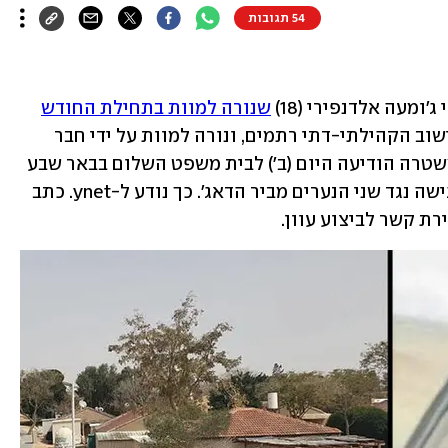
54 תגובות
מעה אלדנפירי (18) 
שנורה למוות בתחילת החודש
לאחר שחדר, יחד עם שני נערים בני 17, ליישוב הקהילתי-דתי רתמים, ונורה למוות על ידי חבר 
כיתת הכוננות. לשכת תביעות נגב של המשטרה הודיעה היום (ב') לבית משפט השלום בבאר שבע 
כי החליטה לחזור בה מכתב האישום שהגישה נגד שני הנערים מביר הדאג'. כך נודע ל-ynet. כתב 
ת קשר לביצוע עוון. 