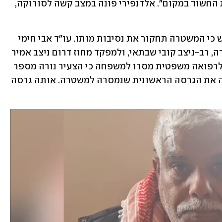
אקדחו האישי שהחזיק ברישיון ונטרל את החשוד במקום". אלדנפירי פונה במצב קשה לסורוקה, 
ג'מיל אלדנפירי, אביו של של ג'ומעה, ביקש כי המשטרה תחקור את נסיבות מותו. עו"ד אבי חימי 
פנה בשמה של המשפחה למפכ"ל המשטרה, רב-ניצב קובי שבתאי, ולמפקד מחוז דרום ניצב אמיר 
כהן בבקשה לבצע חקירה. לדבריו, במכון לרפואה משפטית מסרו למשפחה כי הצעיר נורה מספר 
כדורים בעורפו, מה שמעמיד בסימן שאלה את הגרסה הראשונית שנמסרה למשטרה. אותה גרסה 