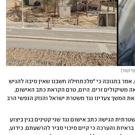
סף קמר
)
עו"ד אחמד ותד, סנגורו של אחד הקטינים, אמר בתגובה כי "מלכתחילה חשבנו שאין סיבה להגיש 
כתב אישום. כתב האישום הוגש ככל הנראה משיקולים זרים. היום, טרם הקראת כתב האישום, 
החליטה המדינה לחזור בה. אנחנו נשקול את המשך צעדינו נגד משטרת ישראל והנזק הנפשי הרב 
המשטרה מסרה בתגובה כי "התביעה המשטרתית הגישה כתב אישום נגד שני קטינים בגין ביצוע 
עבירות עוון שבסמכותה וזאת לאחר עיון בראיות והערכה כי קיים סיכוי סביר להרשעתם. כידוע, 