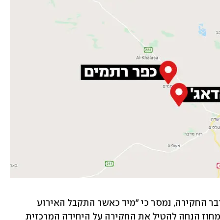
בתגובה לפניית ynet למשטרת ישראל בדבר החקירה, נמסר כי "מיד כאשר התקבל האירוע 
נפתחה חקירה במשטרת ישראל, מפקד המחוז הנחה להטיל את החקירה על היחידה המרכזית 