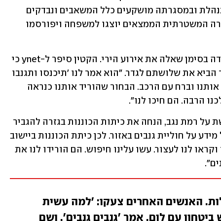
(ימ"ר) של מרחב הנגב. החקירה עודנה מתנהלת ובמסגרתה מושקעים כלל המשאבים ונבדקים 
כלל כיווני החקירה. כמקובל בסיום החקירה המשטרתית הממצאים יוצגו למשפחה ויפורסמו 
גרסת אחד השותפים של אלדנפירי מעמידה בסימן שאלה את אירוע הירי. הקטין סיפר ל-ynet כי 
הם חדרו ליישוב במטרה לגנוב, ואדם אחר הביא את שלושתם לגדר. "הוא אמר לנו 'תיכנסו ותגנבו 
משהו, טרקטורון או משהו אחר'. הוא שם אותנו וברח עם הרכב. הבחור שהוריד אותנו כנראה 
נו הרבה. הם חיכו לנו".
באותו הלילה מפקד חטיבת פארן, החולשת על רמת נגב, הנחה את כיתות הכוננות בגזרה להגביר 
ערנות וסיורים ביישובים, לאחר שהתקבל מידע על חוליית גנבים באזור. לכן כיתת הכוננות ביישוב 
זיהתה אותם במהירות. "היו יריות באוויר וקראו לנו לעצור. עשו עלינו חיפוש. הם הורידו לנו את 
ם". 
לות. האנשים האחרים צעקו: 'למה עשית
 ביטחון עם לום, אמר 'גנבים גנבים', ושם