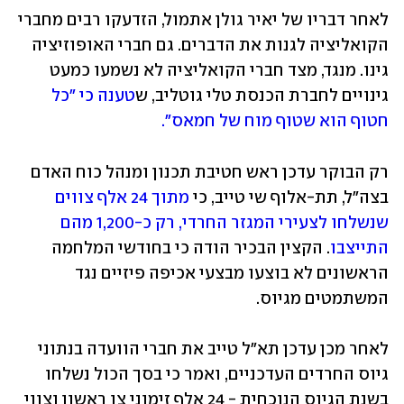
לאחר דבריו של יאיר גולן אתמול, הזדעקו רבים מחברי 
הקואליציה לגנות את הדברים. גם חברי האופוזיציה 
גינו. מנגד, מצד חברי הקואליציה לא נשמעו כמעט 
גינויים לחברת הכנסת טלי גוטליב, ש
טענה כי "כל 
חטוף הוא שטוף מוח של חמאס".
רק הבוקר עדכן ראש חטיבת תכנון ומנהל כוח האדם 
בצה"ל, תת-אלוף שי טייב, כי 
מתוך 24 אלף צווים 
שנשלחו לצעירי המגזר החרדי, רק כ-1,200 מהם 
התייצבו
. הקצין הבכיר הודה כי בחודשי המלחמה 
הראשונים לא בוצעו מבצעי אכיפה פיזיים נגד 
המשתמטים מגיוס.
לאחר מכן עדכן תא"ל טייב את חברי הוועדה בנתוני 
גיוס החרדים העדכניים, ואמר כי בסך הכול נשלחו 
בשנת הגיוס הנוכחית - 24 אלף זימוני צו ראשון וצווי 