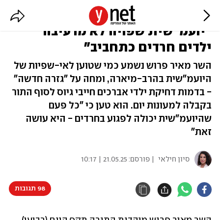
"תגובת" השר פרוש ליאיר גולן:
"יועמ"שית שפויה לא מרעיבה
ילדים חרדים כתחביב"
השר מאיר פרוש נשמע כמי שטוען לאי-שפיות של
היועמ"שית בהרב-מיארה, ומחה על "גזרה חדשה"
- בדמות דחיקת ילדי אברכים חייבי גיוס לסוף התור
בקבלה למעונות יום. הוא טען כי "כל פעם
שהיועמ"שית יכולה לפגוע בחרדים - היא עושה
זאת"
סיון חילאי
| פורסם:
21.05.25 | 10:17
98 תגובות