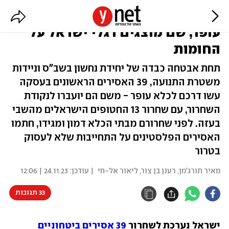
24 אסירות ו-15 אסירים הגיעו לכלא
עופר, שם מוצגים דגלי ישראל על
החומות
תחת אבטחה כבדה של יחידת נחשון בשב"ס וניידות
משטרת התנועה, 39 האסירים הראשונים בעסקה
עשו דרכם לכלא עופר - משם הם יועברו לנקודת
השחרור, עם שחרור 13 החטופים הישראלים מהשבי
בעזה. לפני שחרורם מבתי הכלא דמון ומגידו, חתמו
האסירים הפלסטינים על התחייבות שלא לעסוק
בטרור
מאיר תורג'מן
,
רענן בן צור
,
ליאור אל-חי
| עודכן:
24.11.23 | 12:06
33 תגובות
ישראל נערכת לשחרור 
39 אסירים ביטחוניים