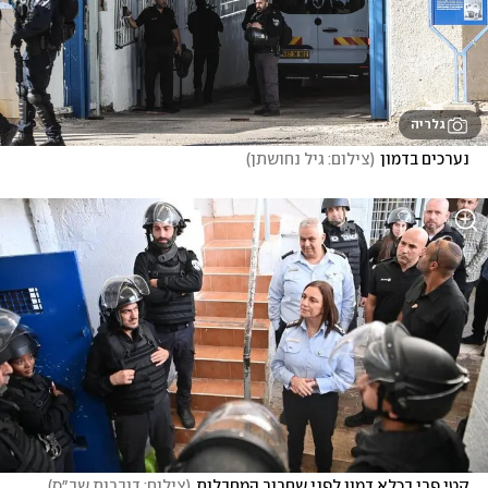
גלריה
נערכים בדמון
(
צילום: גיל נחושתן
)
קטי פרי בכלא דמון לפני שחרור המחבלות
(
צילום: דוברות שב״ס
)