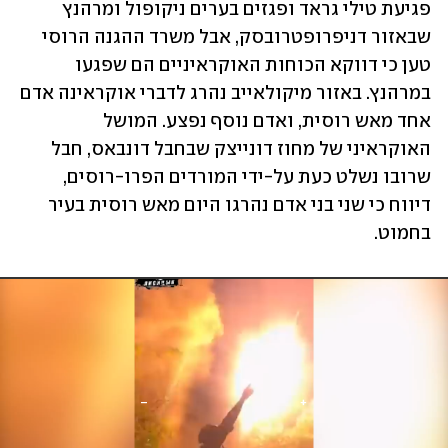
פגיעת טילי גראד ופגזים בערים ניקופול ומרהנץ 
שבאזור דניפרופטרובסק, אבל משרד ההגנה הרוסי 
טען כי דווקא הכוחות האוקראיניים הם שפגעו 
במרהנץ. באזור מיקולאייב נהרג לדברי אוקראינה אדם 
אחד מאש רוסית, ואדם נוסף נפצע. המושל 
האוקראיני של מחוז דונייצק שבחבל דונבאס, חבל 
שרובו נשלט כעת על-ידי המורדים הפרו-רוסים, 
דיווח כי שני בני אדם נהרגו היום מאש רוסית בעיר 
בחמוט.