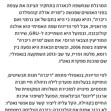
המרגלת שנחשפה לכאורה בתחקיר הציגה את עצמה 
בפני האנשים שפגשה כ"מריה אדלה קוהפלדט 
ריברה", והיא טענה כי היא בתם של אב גרמני ואם 
פרואנית, אבל לפי הדיווח שמה האמיתי הוא אולגה 
קולובובה, ובפועל היא השתייכה ל-GRU, שירות 
המודיעין הצבאי הרוסי. את השם "מריה ריברה" 
אימצה בשנת 2006, ובשנים הבאות היא נסעה בין 
רומא, מלטה ופריז, עד שב-2013 השתקעה בנאפולי, 
שם שוכנת מפקדת נאט"ו. 
לפי הדיווח, בנאפולי פתחה "ריברה" חנות תכשיטים, 
החזיקה בבעלותה מועדון לילה וניהלה חיי חברה 
תוססים. מינויה למזכירת השלוחה המקומית של 
ארגון "ליונס" הבינלאומי, הפועל לשיפור איכות 
החיים בקהילה, הקל עליה ליצור קשר עם אנשי נאט"ו: 
לא ברור אמנם אם קולובובה-ריברה הצליחה במשימת 