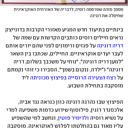
מסמך מזהה שפרסמה רוסיה, לדבריה של האזרחית האוקראינית 
שחיסלה את דוגינה
בינתיים בתיעוד חדש המגיע מאזורי הקרבות בדונייצק 
נראים חיילים רוסים כותבים הקדשות עם שמה של 
דריה דוגינה
 על פגזים ורימונים לפני שהם יורים אותם 
לעבר יעדים אוקראיניים. החיילים, שכתבו בין השאר 
"למען דריה דוגינה", "נוחי על משכבך בשלום, דריה 
דוגינה" ו"ילדה, ננקום בשמך", הסבירו כי זוהי נקמתם 
על 
רצח הצעירה הרוסייה בפיצוץ מכוניתה
 ליד 
מוסקבה בתחילת השבוע.
הפיצוץ שבו נהרגה דוגינה כוון כנראה נגד אביה, 
אלכסנדר דוגין, פילוסוף שידוע כדמות משפיעה למדי 
על נשיא רוסיה 
ולדימיר פוטין
, ונחשב למי שהשפיע 
עליו מאוד גם בהחלטתו לפלוש לאוקראינה. מוסקבה 