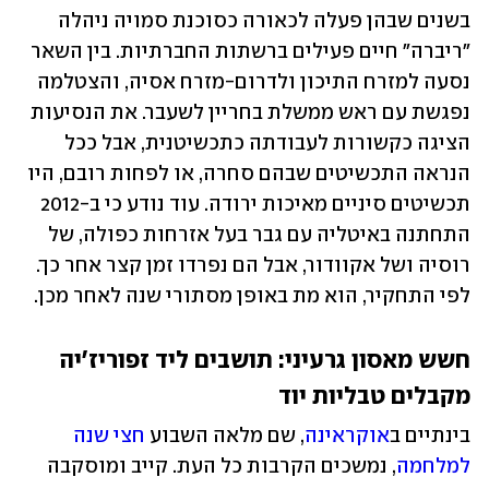
בשנים שבהן פעלה לכאורה כסוכנת סמויה ניהלה 
"ריברה" חיים פעילים ברשתות החברתיות. בין השאר 
נסעה למזרח התיכון ולדרום-מזרח אסיה, והצטלמה 
נפגשת עם ראש ממשלת בחריין לשעבר. את הנסיעות 
הציגה כקשורות לעבודתה כתכשיטנית, אבל ככל 
הנראה התכשיטים שבהם סחרה, או לפחות רובם, היו 
תכשיטים סיניים מאיכות ירודה. עוד נודע כי ב-2012 
התחתנה באיטליה עם גבר בעל אזרחות כפולה, של 
רוסיה ושל אקוודור, אבל הם נפרדו זמן קצר אחר כך. 
לפי התחקיר, הוא מת באופן מסתורי שנה לאחר מכן.
חשש מאסון גרעיני: תושבים ליד זפוריז'יה 
מקבלים טבליות יוד
בינתיים ב
אוקראינה
, שם מלאה השבוע 
חצי שנה 
למלחמה
, נמשכים הקרבות כל העת. קייב ומוסקבה 