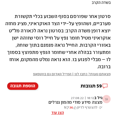
בשדה הקרב
סרטון אחר שפורסם בסוף השבוע בכלי תקשורת 
מערביים, ושהופץ על-ידי הצד האוקראיני, מציג מחזה 
יוצא דופן משדה הקרב: בסרטון נראה לכאורה מל"ט 
אוקראיני מטיל חומר נפץ על חייל רוסי שזוהה ישן 
באזורי הקרבות. החייל נראה מנמנם בתוך שוחה, 
ומתעורר בבהלה אחרי שחומר הנפץ מתפוצץ בסמוך 
לו – מבלי לפגוע בו. הוא נראה נמלט מהמקום, אוחז 
ברובה.
מצאתם טעות? כתבו לנו | המייל האדום גם בווטסאפ
59
תגובות
הוספת תגובה
גיל ב
18:12 | 27.08.22
גב
מצצה מידע סודי מהמון גנרלים
להצטרף לדיון
36
1
הצג עוד