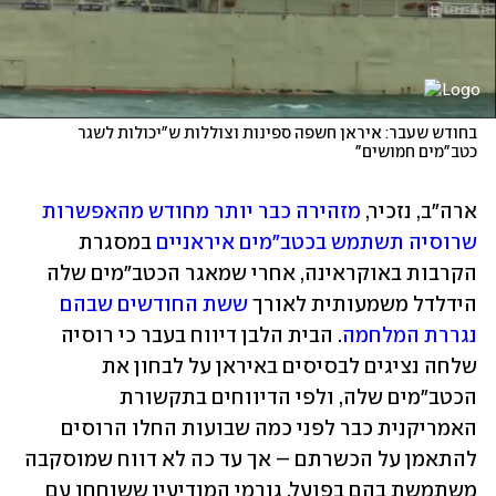
בחודש שעבר: איראן חשפה ספינות וצוללות ש"יכולות לשגר 
כטב"מים חמושים"
ארה"ב, נזכיר, 
מזהירה כבר יותר מחודש מהאפשרות 
שרוסיה תשתמש בכטב"מים איראניים
 במסגרת 
הקרבות באוקראינה, אחרי שמאגר הכטב"מים שלה 
הידלדל משמעותית לאורך 
ששת החודשים שבהם 
נגררת המלחמה
. הבית הלבן דיווח בעבר כי רוסיה 
שלחה נציגים לבסיסים באיראן על לבחון את 
הכטב"מים שלה, ולפי הדיווחים בתקשורת 
האמריקנית כבר לפני כמה שבועות החלו הרוסים 
להתאמן על הכשרתם – אך עד כה לא דווח שמוסקבה 
משתמשת בהם בפועל. גורמי המודיעין ששוחחו עם 