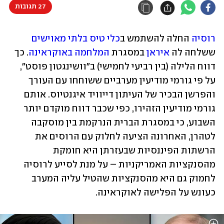
27 תגובות
רוסיה
 החלה להשתמש ב
כלי טיס בלתי מאוישים
ששלחה לה 
איראן
 במסגרת 
המלחמה באוקראינה
. כך 
דווח הלילה (בין רביעי לחמישי) ב"וושינגטון פוסט", 
על פי גורמי מודיעין מערביים ששוחחו עם העורך 
והפרשן הבכיר של העיתון דייוויד איגנטיוס. אותם 
גורמי מודיעין הזהירו, כפי שכבר דווח מוקדם יותר 
השבוע, כי במסגרת הברית הנרקמת בין מוסקבה 
לטהרן, האחרונה הציעה לחלוק עם הרוסים את 
הרשתות הפיננסיות שבעזרתן היא חומקת 
מהסנקציות האמריקניות – על מנת לסייע לרוסיה 
לחמוק גם היא מהסנקציות שהטיל עליה המערב 
כעונש על הפלישה לאוקראינה. 