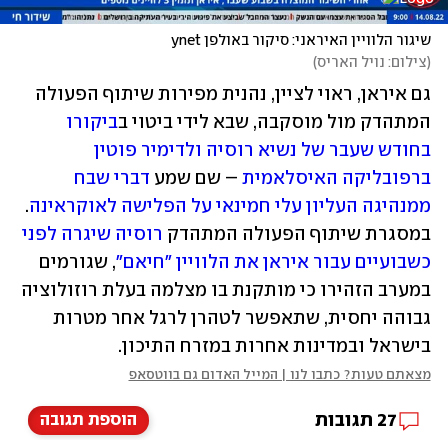
שיגור הלוויין האיראני: סיקור באולפן ynet
(
צילום: נויל האריס
)
גם איראן, ראוי לציין, נהנית מפירות שיתוף הפעולה 
המתהדק מול מוסקבה, שבא לידי ביטוי ב
ביקורו 
בחודש שעבר של נשיא רוסיה ולדימיר פוטין 
ברפובליקה האיסלאמית
 – שם שמע 
דברי שבח 
ממנהיגה העליון עלי חמינאי על הפלישה לאוקראינה
. 
במסגרת שיתוף הפעולה המתהדק 
רוסיה שיגרה לפני 
כשבועיים עבור איראן את הלוויין "חיאם"
, שגורמים 
במערב הזהירו כי מותקנת בו מצלמה בעלת רוזולוציה 
גבוהה יחסית, שתאפשר לטהרן לרגל אחר מטרות 
בישראל ובמדינות אחרות במזרח התיכון. 
מצאתם טעות? כתבו לנו | המייל האדום גם בווטסאפ
27
תגובות
הוספת תגובה