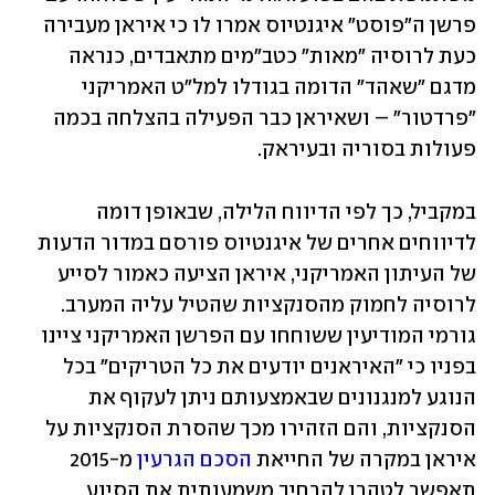
פרשן ה"פוסט" איגנטיוס אמרו לו כי איראן מעבירה 
כעת לרוסיה "מאות" כטב"מים מתאבדים, כנראה 
מדגם "שאהד" הדומה בגודלו למל"ט האמריקני 
"פרדטור" – ושאיראן כבר הפעילה בהצלחה בכמה 
פעולות בסוריה ובעיראק. 
במקביל, כך לפי הדיווח הלילה, שבאופן דומה 
לדיווחים אחרים של איגנטיוס פורסם במדור הדעות 
של העיתון האמריקני, איראן הציעה כאמור לסייע 
לרוסיה לחמוק מהסנקציות שהטיל עליה המערב. 
גורמי המודיעין ששוחחו עם הפרשן האמריקני ציינו 
בפניו כי "האיראנים יודעים את כל הטריקים" בכל 
הנוגע למנגנונים שבאמצעותם ניתן לעקוף את 
הסנקציות, והם הזהירו מכך שהסרת הסנקציות על 
איראן במקרה של החייאת 
הסכם הגרעין
 מ-2015 
תאפשר לטהרן להרחיב משמעותית את הסיוע 