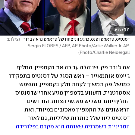
גלריה
דסנטיס, טראמפ ופנס. כרגע הניצחון של טראמפ נראה ברור  
(
צילום: 
Sergio FLORES / AFP, AP Photo/Artie Walker Jr, AP 
)
Photo/Charlie Neibergall
את ג'נרה פק, שניהלה עד כה את הקמפיין, החליף 
ג'יימס אותמאייר – ראש הסגל של דסנטיס בתפקידו 
כמושל. פק תמשיך לקחת חלק בקמפיין, ותשמש 
אסטרטגית. הזעזוע בקמפיין מגיע אחרי שדסנטיס 
החליף יותר משליש מאנשי הצוות. החודשים 
הראשונים של הקמפיין מאכזבים במיוחד, ואת 
דסנטיס ליוו שלל כותרות שליליות, גם לאור 
המדיניות השמרנית שאותה הוא מקדם בפלורידה
. 