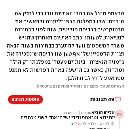
טראמפ מנצל את כתבי האישום נגדו כדי לחזק את 
ה"בייס" שלו במפלגה הרפובליקנית ולהאשים את 
הדמוקרטים ברדיפה פוליטית, שנה לפני הבחירות 
לנשיאות. לטענתו, כתב האישום האחרון שהגיש 
משרד המשפטים נועד להתערב בבחירות בשנה הבאה, 
וצוות הקמפיין שלו אף טען שזו רדיפה ש"מזכירה את 
גרמניה הנאצית". בינתיים מעמדו במפלגתו רק הולך 
ומתחזק, כאשר גם הרשעה באחת הפרשות לא תמנע 
מטראמפ לרוץ לבית הלבן. 
מצאתם טעות? כתבו לנו | המייל האדום גם בווטסאפ
49
תגובות
הוספת תגובה
אליהו הנביא
00:00 | 09.08.23
אה
יום יבוא וטראמפ וביבי ישלחו אחד לשני מכתבים
מהכלא
להצטרף לדיון
27
4