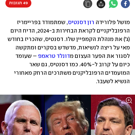
49 תגובות
מושל פלורידה 
רון דסנטיס
, שמתמודד בפריימריז 
הרפובליקניים לקראת הבחירות ב-2024, הדיח היום 
(ג') את מנהלת הקמפיין שלו. דסנטיס, שהכריז בחודש 
מאי על ריצה לנשיאות, מדשדש בסקרים ומתקשה 
לסגור את הפער העצום מ
דונלד טראמפ
 – שעומד 
כיום על קרוב ל-40%. כמו דסנטיס, גם שאר 
המועמדים הרפובליקנים משתרכים הרחק מאחורי 
הנשיא לשעבר. 