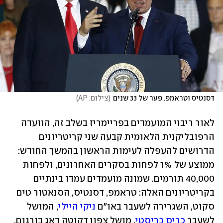
דסנטיס וטראמפ. פער של 33 שנים
(
צילום: AP
)
לאור ריבוי המועמדים בפריימריז בשלב זה, הוועדה 
הרפובליקנית הלאומית קבעה שני קריטריונים 
הדרושים להעפלה לעימות הראשון בהמשך החודש: 
ממוצע של 1% לפחות בסקרים האחרונים, ולפחות 
40,000 תורמים. שמונה מועמדים עמדו בינתיים 
בקריטריונים האלה: טראמפ, דסנטיס, הסנאטור טים 
סקוט, השגרירה לשעבר באו"ם 
ניקי היילי
, המושל 
לשעבר 
כריס כריסטי
, מושל צפון דקוטה דאג בורגום, 