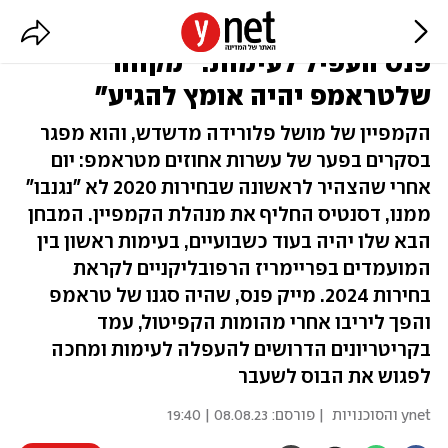
דסנטיס הדיח את מנהלת הקמפיין.
פנס העפיל לעימות: "מקווה
שלטראמפ יהיה אומץ להגיע"
הקמפיין של מושל פלורידה מדשדש, והוא מפגר
בסקרים בפער של עשרות אחוזים מטראמפ: יום
אחרי שהצהיר לראשונה שבחירות 2020 לא "נגנבו"
ממנו, דסנטיס החליף את מנהלת הקמפיין. המבחן
הבא שלו יהיה בעוד כשבועיים, בעימות ראשון בין
המועמדים בפריימריז הרפובליקניים לקראת
בחירות 2024. מייק פנס, שהיה סגנו של טראמפ
והפך ליריבו אחרי מהומות הקפיטול, עמד
בקריטריונים הדרושים להעפלה לעימות ומחכה
לפגוש את הבוס לשעבר
ynet והסוכנויות
| פורסם:
08.08.23 | 19:40