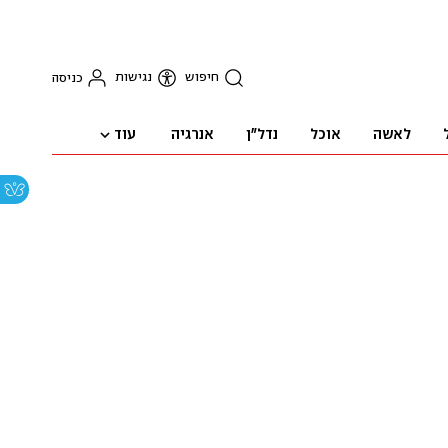
חיפוש
נגישות
כניסה
עוד
לאשה
אוכל
נדל"ן
אנרגיה