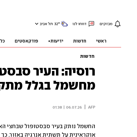
מבזקים
דווחו לנו
°
32
תל אביב
ראשי
חדשות
ידיעות+
פודקאסטים
כל
חדשות
רוסיה: העיר סבסט
מחשמל בגלל מתקפ
|
06.07.26 | 01:38
AFP
אוקראינית על תשתית אנרגיה באזור. כך ה