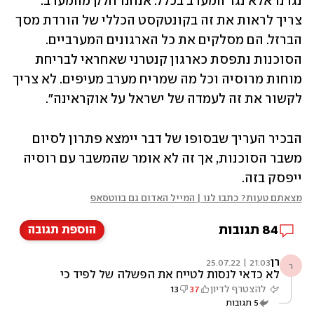
נגדנו אלא נגד המערב בכלל. אנחנו חלק מהמערב. 
צריך לראות את זה בקונטקסט הכללי של הורדת מסך 
הברזל. הם מסלקים את כל הארגונים המערביים. 
הסוכנות נתפסת כארגון קנטרני שאחראי לבריחת 
מוחות מרוסיה וכל מה שמריח מערב מעיפים. לא צריך 
לקשור את זה לעמדה של ישראל על אוקראינה".
הבכיר העריך שבסופו של דבר יימצא פתרון לסיום 
משבר הסוכנות, אך זה לא אומר שהמשבר עם רוסיה 
ייפסק בזה.
מצאתם טעות? כתבו לנו | המייל האדום גם בווטסאפ
84
תגובות
הוספת תגובה
רן
21:03 | 25.07.22
ר
לא כדאי לנסות לטייח את הפשלה של לפיד כי
בכל מקרה תבוא עוד אחת וגם אותה יצטרכו
להצטרף לדיון
37
13
לטייח.יותר כדאי להודות שהבן אדם לא
5
תגובות
מתאים.קורה.שיעזוב אותנו עכשיו וניפרד כידידים.