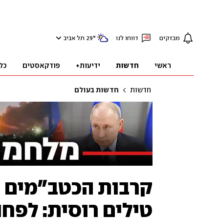
מבזקים
דווחו לנו
°
29
תל אביב
ראשי
חדשות
ידיעות+
פודקאסטים
כל
חדשות
חדשות בעולם
קרבות הכטב"מים ב
טילים רוסית: לפחות 20 נה