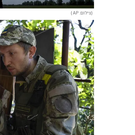
(
צילום: AP 
)