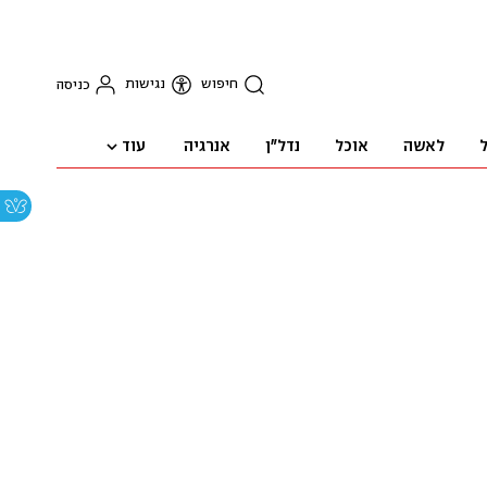
חיפוש
נגישות
כניסה
עוד
ל
לאשה
אוכל
נדל"ן
אנרגיה