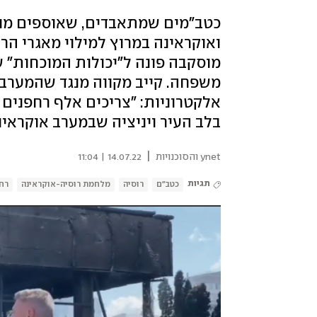
כטב"מים שמתאבדים, שאוספים מודי
מוסקבה פונה ל"יכולות המוכחות" ש
משפחה. קייב מקווה מנגד שהמערב
אלקטרוניות: "צריכים אלף רחפנים 
בלב העיר ויניציה שבמערב אוקראינ
|
ynet והסוכנויות
14.07.22 | 11:04
תגיות
כטב"ם
רוסיה
מלחמת רוסיה-אוקראינה
רח