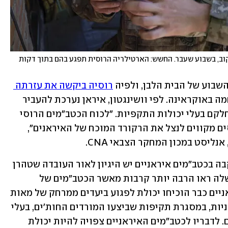
חיילים אוקראינים מפעילים כטב"ם בקו החזית בחרקוב, בשבוע שעבר. החשש: הארטילריה הרוסית תפגע בהם בתוך דקות 
בוע של הבית הלבן, ולפיה 
רוסיה ביקשה את עזרתה 
 לטובת המלחמה באוקראינה. לפי וושינגטון, איראן נערכת להעביר 
לרוסיה "עד כמה מאות" כטב"מים כאלו, חלקם בעלי יכולות התקפיות. "לכוח הכטב"מים הרוסי 
יש עדיין יכולות, אבל הוא מותש – והרוסים מקווים לנצל את הרקורד המוכח של האיראנים", 
לדברי בנדט לבחירה המסתמנת של מוסקבה בכטב"מים איראניים יש היגיון לאור העובדה שטהרן 
מפתחת אותם כבר 20 שנה: "הכטב"מים שלה ראו הרבה יותר קרבות מאשר הכטב"מים של 
רוסיה", אמר. הוא ציין כי הרחפנים האיראניים כבר הוכיחו יכולת לפגוע ביעדים ממרחק של מאות 
קילומטרים ולחדור מערכות הגנה אמריקניות, במסגרת תקיפות שביצעו המורדים החות'ים, בעלי 
בריתה של איראן, נגד מתקני נפט סעודיים. לדבריו לכטב"מים האיראניים צפויה להיות יכולת 