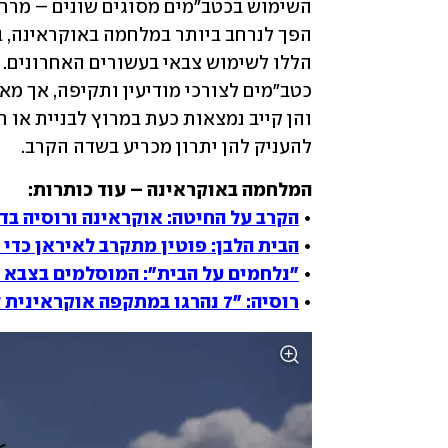
להעניק להן יתרון מכריע בשדה הקרב. 
• 
הקרב על החיטה: אוקראינה ורוסיה ב
• 
הבית הלבן: פוטין מתקרב לאיראן כדי 
• 
"נלחמים על הבית": המוסלמים בצבא 
• 
רוסיה: "7 נהרגו במתקפה אוקראינית ליד חרסון"