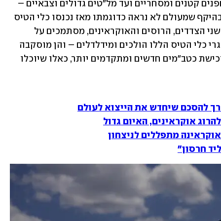
השימוש בכטב"מים מסוגים שונים – מרחפנים קטנים ומסחריים ועד מל"טים גדולים וצבאיים – 
הפך לנרחב ביותר במלחמה באוקראינה, בהיקף שמעולם לא נראה כדוגמתו מאז נכנסו כלי הטיס 
הללו לשימוש צבאי בעשורים האחרונים. שני הצדדים, הרוסים והאוקראינים, מסתמכים על 
כטב"מים לצורכי מודיעין ותקיפה, אך מאגרי כלי הטיס הללו הולכים ומידלדלים – והן מוסקבה 
והן קייב נמצאות כעת במרוץ לבניית או רכישת כטב"מים חדשים ומתקדמים יותר, כאלו שיוכלו 
דרך להסכם שיחדש את הייצוא לעולם
להרוג אוקראינים, האיום גדול
אוקראינה מתפללים לניצחון