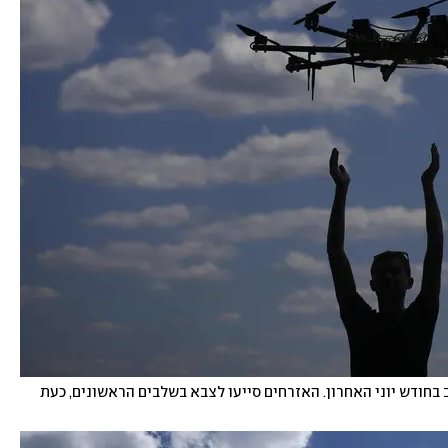
אולג, ילד אוקראיני, עם הרחפן שלו ליד הבירה בקייב בחודש יוני האחרון. האזרחים סייעו לצבא בשלבים הראשונים, כעת 