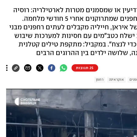
עין או שמסמנים מטרות לארטילריה: רוסיה
ואוקראינה במרוץ למילוי מאגרי הרחפנים שמתרוקנים אחרי 5 חודשי מלחמה.
ל איראן, חייליה מקבלים לעתים רחפנים מבני
 ישלח כטב"מים עם חסינות למערכות שיבוש
כדי לנצח". במקביל: מתקפת טילים קטלנית
ה, שלושה ילדים בין ההרוגים הרבים
25 תגובות
פנים
אוקראינה
רחפן