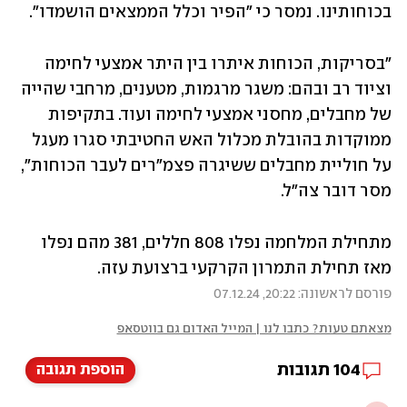
בכוחותינו. נמסר כי "הפיר וכלל הממצאים הושמדו".
"בסריקות, הכוחות איתרו בין היתר אמצעי לחימה 
וציוד רב ובהם: משגר מרגמות, מטענים, מרחבי שהייה 
של מחבלים, מחסני אמצעי לחימה ועוד. בתקיפות 
ממוקדות בהובלת מכלול האש החטיבתי סגרו מעגל 
על חוליית מחבלים ששיגרה פצמ"רים לעבר הכוחות", 
מסר דובר צה"ל. 
מתחילת המלחמה נפלו 808 חללים, 381 מהם נפלו 
מאז תחילת התמרון הקרקעי ברצועת עזה. 
פורסם לראשונה: 20:22, 07.12.24
מצאתם טעות? כתבו לנו | המייל האדום גם בווטסאפ
104
תגובות
הוספת תגובה