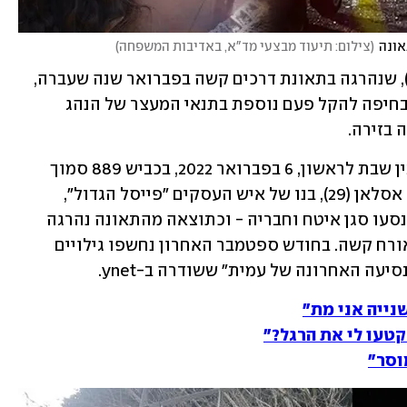
אונה
(
צילום: תיעוד מבצעי מד"א, באדיבות המשפחה
)
בני משפחתה של סגן עמית איטח ז"ל (20), שנהרגה בתאונת דרכים קשה בפברואר שנה שעברה, 
כועסים על החלטת בית המשפט המחוזי בחיפה להקל פעם נוספת בתנאי המעצר של הנהג 
בזירה. 
תאונת ה"פגע וברח" התרחשה בלילה שבין שבת לראשון, 6 בפברואר 2022, בכביש 889 סמוך 
למושבה יערה בגליל המערבי. עו"ד ראפע אסלאן (29), בנו של איש העסקים "פייסל הגדול", 
מואשם שפגע עם מכוניתו במכונית שבה נסעו סגן איטח וחבריה - וכתוצאה מהתאונה נהרגה 
עמית. הנהג ונוסע נוסף, בני 20, נפצעו באורח קשה. בחודש ספטמבר האחרון נחשפו גילויים 
ה האחרונה של עמית" ששודרה ב-ynet. 
שנייה אני מת"
טעו לי את הרגל?"
וסר"