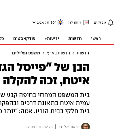
מבזקים
דווחו לנו
°
30
תל אביב
ראשי
חדשות
ידיעות+
פודקאסטים
כל
חדשות
חדשות בארץ
משפט ופלילים
הבן של "פייסל הג
איטח, זכה להקלה 
בית המשפט המחוזי בחיפה קבע שר
עמית איטח בתאונת דרכים ובהפקרה
בית חלקי בבית הוריו. אמה: "יותר
|
ליאור אל-חי
18.02.23 | 12:09