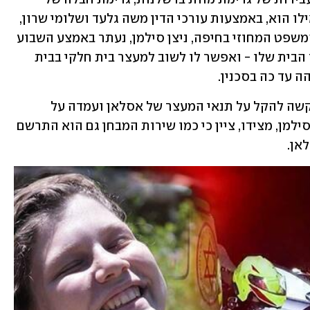
ממש, הפקרה, ושיבוש מהלכי משפט - ואילו הוא, באמצעות עורכי הדין משה גלעד ושלומי שרון, 
כופר במיוחס לו. שופט המעצרים בבית המשפט המחוזי בחיפה, ניצן סילמן, נעתר באמצע השבוע 
לבקשתו של אסלאן להקל על תנאי מעצר הבית שלו - ואפשר לו לשוב למעצר בית חלקי בבית 
 עד כה בסכנין. 
פרקליטות מחוז חיפה, נציין, התנגדה לבקשה להקל על תנאי המעצר של אסלאן ועמדה על 
המסוכנות שעדיין נשקפת ממנו. השופט סילמן, מצידו, ציין כי כמו שירות המבחן גם הוא התרשם 
ן. 