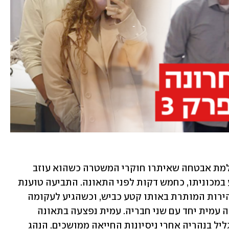
בכתב האישום נטען כי אסלאן צולם במצלמת אבטחה שאיתרו חוקרי המשטרה כשהוא עוזב 
מסיבת יום הולדת של אחד מחבריו ונוסע במכוניתו, כחמש דקות לפני התאונה. התביעה טוענת 
כי אסלאן נסע יותר מ-30 קמ"ש מעל המהירות המותרת באותו קטע כביש, וכשהגיע לעקומה 
סטה לנתיב הנגדי והתנגש ברכב שבו נסעה עמית יחד עם שני חבריה. עמית נפצעה בתאונה 
באורח אנוש, ומותה נקבע בבית החולים גליל בנהריה אחרי ניסיונות החייאה ממושכים. הנהג 