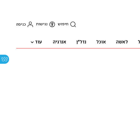
חיפוש
נגישות
כניסה
עוד
ל
לאשה
אוכל
נדל"ן
אנרגיה