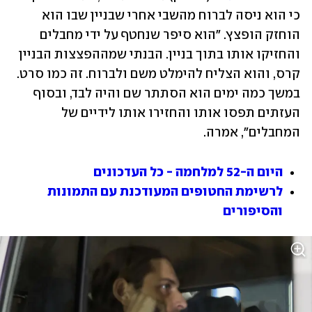
כי הוא ניסה לברוח מהשבי אחרי שבניין שבו הוא 
הוחזק הופצץ. "הוא סיפר שנחטף על ידי מחבלים 
והחזיקו אותו בתוך בניין. הבנתי שמההפצצות הבניין 
קרס, והוא הצליח להימלט משם ולברוח. זה כמו סרט. 
במשך כמה ימים הוא הסתתר שם והיה לבד, ובסוף 
העזתים תפסו אותו והחזירו אותו לידיים של 
המחבלים", אמרה.
היום ה-52 למלחמה - כל העדכונים
לרשימת החטופים המעודכנת עם התמונות 
והסיפורים