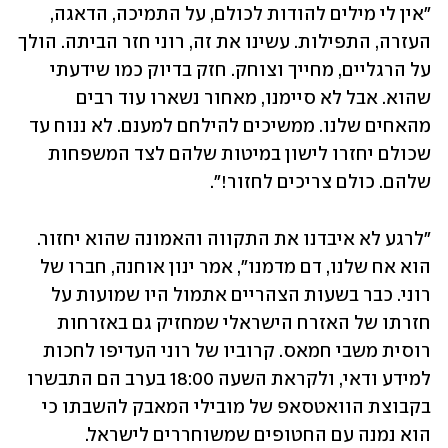
"אין לי מילים להודות לכולם, על התמיכה, הדאגה, 
העזרה, התפילות. עשינו את זה, רוני חזר הביתה. הולך 
על הרגליים, מחייך וצוחק. חזק בדיוק כמו שידעתי 
שהוא. אבל לא סיימנו, מאחור נשארו עוד רבים 
מהאחים שלנו. ממשיכים להילחם למענם. לא ננוח עד 
שכולם יחזרו לישון במיטות שלהם לצד המשפחות 
שלהם. כולם צריכים לחזור!".
"לרגע לא איבדנו את התקווה והאמונה שהוא יחזור. 
הוא אח שלנו, דם מדמנו", אמר ינון אוחנה, חברו של 
רוני. כבר בשעות הצהריים אתמול היו שמועות על 
חזרתו של האזרח הישראלי שמחזיק גם באזרחות 
רוסית משבי חמאס. קרוביו של רוני העדיפו לחכות 
למידע ודאי, ולקראת השעה 18:00 בערב הם התבשרו 
בקבוצת הוואטסאפ של מובילי המאבק להשבתו כי 
הוא נמנה עם החטופים שמשוחררים לישראל.