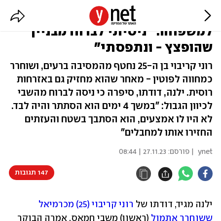
רוני שוחרר מהשבי, וסיפר
למשפחה: "ניסיתי לברוח מבניין
שהופצץ - ונתפסתי"
רוני קריבוי בן ה-25 נחטף מהמסיבה ברעים, ושוחרר
כמחווה לפוטין - מאחר שהוא מחזיק גם באזרחות
רוסית. ילנה, דודתו, סיפרה כי ניסה לברוח מהשבי
לכיוון הגבול: "במשך 4 ימים הוא הסתתר והיה לבד.
לא היו לו אמצעים, הוא הסתבך בשטח והעזתים
החזירו אותו למחבלים"
ynet
| פורסם:
27.11.23 | 08:44
147 תגובות
ילנה מגיד, דודתו של 
רוני קריבוי (25) מכרמיאל 
ששוחרר אתמול
 (ראשון) משבי חמאס, אמרה הבוקר 