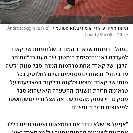
תיעוד מאירוע הירי ההמוני בלואיסטון, מיין
(
צילום: Androscoggin 
)
County Sheriff's Office
במהלך הניתוח שלאחר המוות נשלח מוחו של קארד 
למעבדה באוניברסיטת בוסטון, שם טענו כי "החומר 
הלבן" של קארד, אחת מרקמות המוח, סבל מנזק "קשה 
עד בינוני", ובאזורים מסוימים נעלם לחלוטין. בכל 
מוחו של קארד נמצאו צלקות ודלקות המצביעות על 
טראומה חוזרת ונשנית. ההשערה היא שהוא סבל 
מנזק מוחי עמוק מהסוג שנראה אצל חיילים שנחשפו 
לפיצוצים חוזרים ונשנים.
"אף על פי שלא ברור אם הממצאים הפתולוגיים הללו 
אחראים לשינויים ההתנהגותיים של מר קארד ב-10 