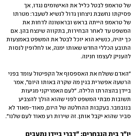
של טראמפ לבטל כליל את האישומים נגדו, אך 
פסיקתו נחשבת ניצחון גדול לנשיא לשעבר: מטרתו 
של טראמפ הייתה בראש ובראשונה לדחות את 
המשפט עד לאחר הבחירות, בתקווה שינצח בהן. אם 
כך יהיה, כנשיא הוא יוכל לבטל את המשפט באמצעות 
התובע הכללי החדש שאותו ימנה, או לחלופין לנסות 
להעניק לעצמו חנינה.
"האדם ששלח את האספסוף אל הקפיטול עומד בפני 
הרשעה אפשרית בגין מה שקרה באותו היום", אמר 
ביידן בהצהרתו הלילה. "לעם האמריקני מגיעות 
תשובות מבתי המשפט לפני שהוא הולך להצביע 
בנובמבר. בעקבות ההחלטה של היום, מאוד-מאוד לא 
סביר שהוא יקבל אותן. זה שירות רע מאוד לעם שלנו".
יו"ר בית הנבחרים: "דברי ביידן נתעבים 