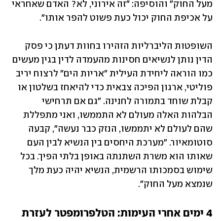
מעל החוק" והוסיפה: "זה אירוני, לא? האדם שאחראי 
על אכיפת החוק יכול כעת פשוט להפר אותו".
השופטות הליברליות הזהירו בחוות דעתן כי פסק 
הדין נותן לנשיאים חסינות מהעמדה לדין בגין מעשים 
כמו הוראה ליחידת העילית "אריות הים" לרצוח יריב 
פוליטי, ארגון הפיכה צבאית כדי להיאחז בשלטון או 
קבלת שוחד בתמורה לחנינה. "גם אם תרחישי 
הבלהות האלה מעולם לא התממשו, ואני מתפללת 
שהם לעולם לא יתממשו, הנזק כבר נעשה", קבעה 
סוטומאיור. "מערכת היחסים בין הנשיא לבין העם 
שאותו הוא משרת השתנתה באופן בלתי הפיך. בכל 
שימוש בסמכותו הרשמית, הנשיא יהיה כעת מלך 
שנמצא מעל החוק".
4 ימים אחרי העימות: הטלפרומפטר לעזרת 