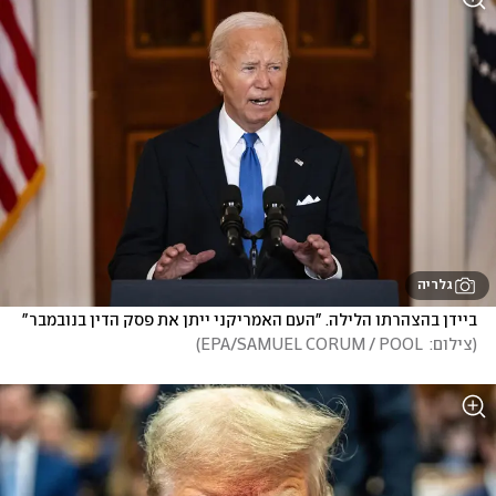
גלריה
ביידן בהצהרתו הלילה. "העם האמריקני ייתן את פסק הדין בנובמבר"
(
צילום:  EPA/SAMUEL CORUM / POOL
)