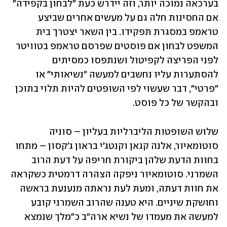
בערכאה נמוכה יותר, וזה יידרש כעת "לבחון בקפידה" 
אם החסינות חלה גם על מעשים אחרים שביצע 
טראמפ במסגרת תפקידו. בין השאר יצטרך בית 
המשפט לבחון אם פוסטים שפרסם טראמפ בטוויטר 
לפני הפריצה לקפיטול ושנתפסו כמסיתים 
להסתערות עליו נחשבים למעשה "נשיאותי" או 
"פרטי", דבר שעשוי לפי השופטים להיות תלוי בתוכן 
ובהקשר של כל פוסט.
שלוש השופטות הליברליות בעליון – סוניה 
סוטומאיור, אלנה קגאן וקנטג'י בראון ג'קסון – מתחו 
בחוות הדעת שלהן ביקורת חריפה על דעת הרוב 
השמרני. סוטומאיור ניפקה הצהרה דרמטית כשקראה 
את חוות דעתה, ומעת לעת נראתה מנענעת בראשה 
וחושקת שיניים. היא טענה שהרוב השמרני קובע 
למעשה את מעמדו של נשיא ארה"ב כ"מלך שנמצא 