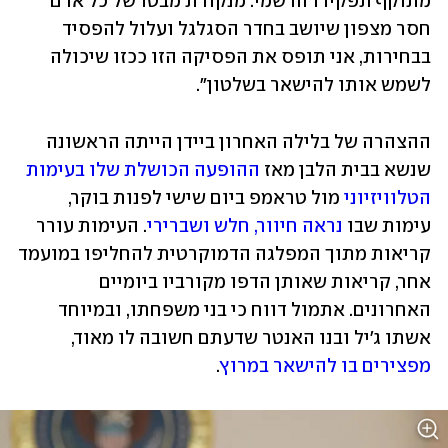
מתוקף תפקידו הרשמי. מנקודת מבטו של כל אדם 
חסר מצפון שיושב בחדר הסגלגל ועלול להפסיד 
בבחירות, אני תופס את הפסיקה הזו ככזו שיכולה 
לשמש אותו להישאר בשלטון".
ההצהרה של בלילה האחרון ביידן הייתה הראשונה 
שנשא בבית הלבן מאז 
ההופעה הכושלת שלו בעימות 
הטלוויזיוני
 מול טראמפ ביום שישי לפנות בוקר, 
עימות שבו 
נראה חיוור, חלש ושברירי
. העימות עורר 
קריאות מתוך המפלגה הדמוקרטית להחליפו במועמד 
אחר, קריאות שאותן הדפו מקורביו ביומיים 
האחרונים. אתמול דווח כי בני משפחתו, ובמיוחד 
אשתו ג'יל ובנו האנטר שדעתם חשובה לו מאוד, 
מפצירים בו להישאר במרוץ
.