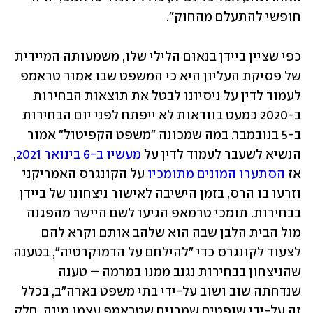
חופשי להתעלם מהחוק".
כפי שציין ביידן בנאום הלילי שלו, משמעותה המיידית 
של פסיקת העליון היא כי המשפט שבו אמור טראמפ 
לעמוד לדין על ניסיונו לבטל את תוצאות הבחירות 
ב-2020 כמעט בוודאות לא ייפתח לפני יום הבחירות 
ב-5 בנובמבר. במה שמכונה "משפט הקפיטול" אמור 
הנשיא לשעבר לעמוד לדין על 
מעשיו ב-6 בינואר 2021
, 
אז 
הסתערו המונים מתומכיו
 על הקונגרס האמריקני 
וזרעו בו הרס, בזמן הישיבה לאישור ניצחונו של ביידן 
בבחירות. תומכי טרמאפ הגיעו לשם היישר מהפגנה 
מול הבית הלבן שבה הוא שלהב אותם וקרא להם 
לצעוד לקונגרס כדי "להילחם על הדמוקרטיה", בטענה 
שהניצחון בבחירות נגנב ממנו במרמה – טענה 
שנדחתה שוב ושוב על-ידי בתי משפט בארה"ב, בכלל 
זה על-ידי שופטים שמרנים שטראמפ עצמו מינה. חלק 