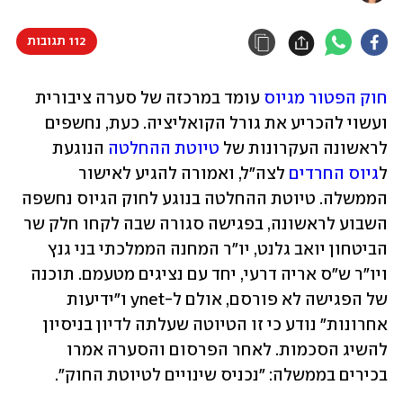
112 תגובות
חוק הפטור מגיוס
 עומד במרכזה של סערה ציבורית 
ועשוי להכריע את גורל הקואליציה. כעת, נחשפים 
לראשונה העקרונות של 
טיוטת ההחלטה
 הנוגעת 
ל
גיוס החרדים
 לצה"ל, ואמורה להגיע לאישור 
הממשלה. טיוטת ההחלטה בנוגע לחוק הגיוס נחשפה 
השבוע לראשונה, בפגישה סגורה שבה לקחו חלק שר 
הביטחון יואב גלנט, יו"ר המחנה הממלכתי בני גנץ 
ויו"ר ש"ס אריה דרעי, יחד עם נציגים מטעמם. תוכנה 
של הפגישה לא פורסם, אולם ל-ynet ו"ידיעות 
אחרונות" נודע כי זו הטיוטה שעלתה לדיון בניסיון 
להשיג הסכמות. לאחר הפרסום והסערה אמרו 
בכירים בממשלה: "נכניס שינויים לטיוטת החוק".