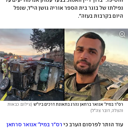
הוסיפו: "ברוך דיין האמת. בצער עמוק אנו מודיעים על 
נפילתו של בוגר בית הספר אוריה גושן הי"ד, שנפל 
היום בקרבות בעזה".
רס"ר במיל' אנואר ברחאן נהרג בתאונת דרכים ביו"ש
(
צילום: כבאות 
והצלה, דובר צה"ל
)
עוד הותר לפרסום הערב כי 
רס"ר במיל' אנואר סרחאן 