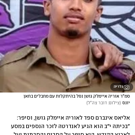
גלריה
סמ"ר אוריה איימלק גושן נפל בהיתקלות עם מחבלים בחאן 
יונס
(
צילום: דובר צה"ל
)
אליאס אינברם ספד לאוריה איימלק גושן, וסיפר: 
"בכיתה י"ב הוא הגיע לאנדרטה לזכר הנספים במסע 
לארוץ הקודש. הוא סיפר על הסבים והסבתות ועל 