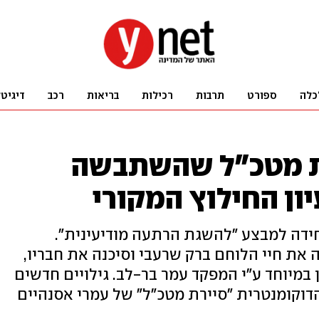
כלה
ספורט
תרבות
רכילות
בריאות
רכב
דיגיט
ת מטכ"ל שהשתבשה
יון החילוץ המקורי
צא כוח של היחידה למבצע "להשגת הרתעה מודיעינית".
ת חיי הלוחם ברק שרעבי וסיכנה את חבריו,
 במיוחד ע"י המפקד עמר בר-לב. גילויים חדשים
דוקומנטרית "סיירת מטכ"ל" של עמרי אסנהיים