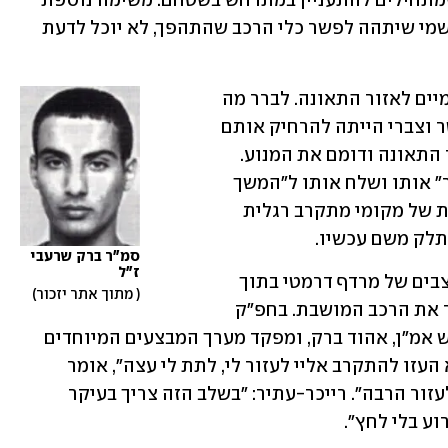
חזרה לגבול, לוחם הרוג וכוחות סוריים שמתחילים להתעניין במתרחש בשטחם. משימה נוספת 
הייתה להשאיר את השטח נקי מציוד, כך שמי שיתהה לפשר כלי הרכב שהתהפך, לא יוכל לדעת 
בתוך זמן קצר החלו להתקרב סורים מקומיים לאזור התאונה. לברר מה 
קרה, אולי לנסות לעזור. המטרה של דיכטר וצברי הייתה להרחיק אותם 
משם. בשלב מסוים התקרב אופנוע לאזור התאונה ודומם את המנוע. 
אחרי דין ודברים קצר הצליח דיכטר "לנער" אותו ושלח אותו ל"המשך 
טיפול" אצל צברי. כשמרחוק התגלו אורות של מקומי מתקרב רגלית 
תלק משם עכשיו.
סמ"ר ברק שרעבי 
ז"ל
אלו היו דקות עוצרות נשימה ומורטות עצבים של מרדף דרמטי בתוך 
 מתוך אתר יזכור
השטח הסורי לכיוון ישראל. רכב תקין גרר את הרכב המושבת. בחפ"ק 
ישבו מפקד' היחידה בר-לב ומאחוריו ראש אמ"ן, אהוד ברק, ומפקד מערך המבצעים המיוחדים 
יפתח רייכר-עתיר. "כל הגנרלים האלה לא העזו להתקרב אליי לעזור לי, לתת לי עצה", אומר 
בר-לב בסדרה. "האמת שהם גם לא יכלו לעזור הרבה". רייכר-עתיר: "בשלב הזה צריך בעיקר 
ע בלי לחץ".