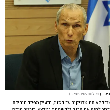
ביטחון
(
צילום: עמית שאבי
)
לקראת הביצוע עצמו, מכיוון שתרגילי המודל לא היו מדויקים עד הסוף, הזעיק מפקד היחידה 
דאז, עמר בר-לב, את המילואימניק אבי דיכטר לחזק את הכוח ולהשתתף במבצע. דיכטר היסס 