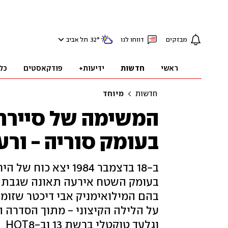
מבזקים
דווחו לנו
°
32
תל אביב
ראשי
חדשות
ידיעות+
פודקאסטים
כל
חדשות
מיוחד
המשימה של סייר
בעומק סוריה - ורע
ב-18 בדצמבר 1984 י
בעומק השטח אירעה תאונה שגבתה א
בהם המילואימניק אבי דיכטר שזומן
על הלילה הקיצוני - מתוך הסדרה ה
וגלעד טוקטלי ברשת 13 וב-HOT8