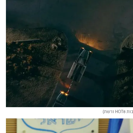
ורשת
)