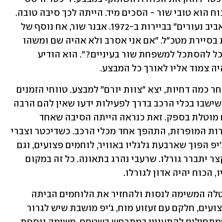
בתחילה, אבל כשהבין שאחד הלוחמים בכוח הוא טובי שור - הסכים מיד. הייתה לכך סיבה טובה. 
אבידע שור, אחיו של טובי, נהרג במבצע "אביב נעורים" בביירות ב-1972. אבנר שור, אח נוסף של 
טובי, היה חברו הקרוב של דיכטר מהצוות בסיירת מטכ"ל. "אם אני אסרב ולא אהיה שם ומשהו 
יקרה לטובי", חשב לעצמו דיכטר, "איך אוכל להסתכל למשפחת שור בעיניים?". הוא הודיע 
ה צמוד אליו לאורך כל המבצע.
ב-18 בדצמבר 1984, נר שני של חנוכה, לאחר כמה דחיות, יצא "צוות יורם" למבצע. טווחי הזמנים 
לביצוע היו גבוליים. לוחמי סיירת מטכ"ל שישבו בכלי הרכב בדרך לפעילות ידעו שאין להם הרבה 
זמן. שהיכולת לבצע נוכח מגבלות הזמנים מוטלת בספק. זאת כנראה הייתה הסיבה שאחד 
הנהגים לחץ על הגז יותר מדי. בשל המהירות המופרזת, התהפך אחד מכלי הרכב. כשדיכטר וצברי 
הגיעו לשטח התבררו להם ממדי האסון: ג'יפ הפוך שארבעת גלגליו באוויר, לוחמים פצועים, וגם 
 - חסר. תוך זמן קצר יתברר גורלו. שרעבי נהרג בתאונה. כל זה במקום 
 הכוח יהיה אדון לגורלו.
על דיכטר וצברי, דוברי ערבית שניהם, הוטלה המשימה לנסות ולהחזיר את הלוחמים הביתה 
בשלום בתנאים בלתי אפשריים: חיילים פצועים, חלקם עם זעזוע מוח, ג'יפ מושבת שיש לגרור 