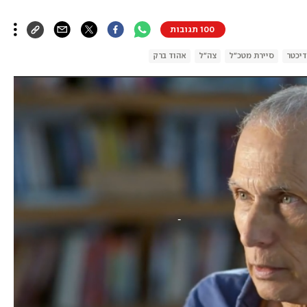
100 תגובות
דיכטר
סיירת מטכ"ל
צה"ל
אהוד ברק