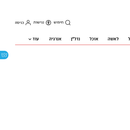
חיפוש
נגישות
כניסה
עוד
ל
לאשה
אוכל
נדל"ן
אנרגיה