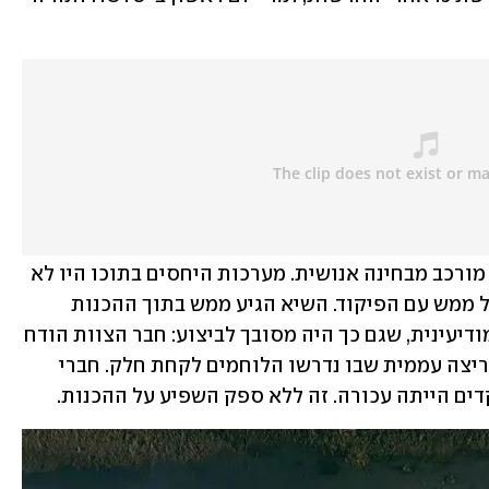
"צוות יורם" בפיקודו של יורם יצחקי היה מורכב מבחינה אנושית. מערכות היחסים בתוכו היו לא 
פשוטות והידרדרו מדי פעם לעימותים של ממש עם הפיקוד. השיא הגיע ממש בתוך ההכנות 
למבצע המיוחד בסוריה להשגת הרתעה מודיעינית, שגם כך היה מסובך לביצוע: חבר הצוות הודח 
בעקבות התחמקות מהשתתפות באירוע ריצה עממית שבו נדרשו הלוחמים לקחת חלק. חברי 
דים הייתה עכורה. זה ללא ספק השפיע על ההכנות.