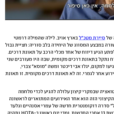
של 
סיירת מטכ"ל
 בארץ אויב. לילה שהמילה דרמטי 
צרה למידותיו. נראה היה שהכול הולך כשורה במבצע המסווג של היחידה בלב סוריה: חציית גבול 
והתקדמות חשאית אל עומק השטח, כשלפתע הגיע דיווח של אחד מכלי הרכב על תאונת דרכים. 
בהתחלה היו כולם בטוחים שהכוח המדווח נתקל בתאונת דרכים מקומית, שבה היו מעורבים שני 
כלי רכב סוריים. אבל כעבור זמן קצר, כשיגיעו למקום, יגלו אבי דיכטר ומשה "מוסא" צברי, 
הלוחמים שהובילו את הכוח, שמדובר באירוע אחר לגמרי. זה לא תאונת דרכים מקומית. זו תאונת 
במונחי היחידה זו הייתה קטסטרופה. סיטואציה שבמקרי קיצון עלולה להגיע לכדי מלחמה 
כוללת או נפילה בשבי. או שניהם. הלילה הקיצוני הזה הוא אחד האירועים המתוארים לראשונה 
על ידי המשתתפים עצמם ב"סיירת מטכ"ל" סדרה דוקומנטרית חדשה של עמרי אסנהיים וגלעד 
טוקטלי שתשודר החל מהערב (שלישי) ברשת 13 אחרי החדשות, ומדי יום ראשון ב-HOT8 ותהיה 