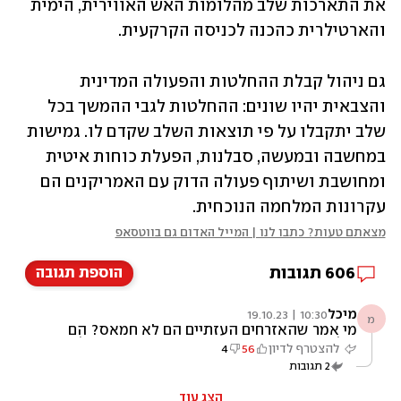
את התארכות שלב מהלומות האש האווירית, הימית 
והארטילרית כהכנה לכניסה הקרקעית.
גם ניהול קבלת ההחלטות והפעולה המדינית 
והצבאית יהיו שונים: ההחלטות לגבי ההמשך בכל 
שלב יתקבלו על פי תוצאות השלב שקדם לו. גמישות 
במחשבה ובמעשה, סבלנות, הפעלת כוחות איטית 
ומחושבת ושיתוף פעולה הדוק עם האמריקנים הם 
עקרונות המלחמה הנוכחית.
מצאתם טעות? כתבו לנו | המייל האדום גם בווטסאפ
606
תגובות
הוספת תגובה
מיכל
10:30 | 19.10.23
מ
מי אמר שהאזרחים העזתיים הם לא חמאס? הם
כולם שטופי מח נגד היהודים. מי אמר שמהם לא
להצטרף לדיון
56
4
יקום הרוצח הבא?
2
תגובות
הצג עוד