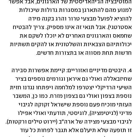
המוטיבציה הג'יהאדיסטית של הארגונים, אבל אפשר 
למנוע מהם להתארגן במסגרות גדולות שיכולות 
להוציא לפועל מבצעי טרור והרג בקנה מידה 
אסטרטגי). אבל תנאי זה אינו מספיק. צריך להבטיח 
שחמאס והארגונים האחרים לא יוכלו לשקם את 
יכולותיהם הצבאיות והשלטונית או להקים תשתיות 
חדשות תחת מסווה או בתצורות חדשים.
4. היבטים מדיניים ואזוריים: קיימת אפשרות סבירה 
שחיזבאללה ואולי גם איראן וגורמים נוספים בציר 
השיעי הרדיקלי יצטרפו למלחמה ויפתחו נגדנו חזית 
נוספת בצפון ואולי גם בצפון מזרח. כמו כן, המשבר 
העזתי מוכיח פעם נוספת שישראל זקוקה לגיבוי 
מדיני (לגיטימציה), לוגיסטי, תודעתי ואולי אפילו 
לגיבוי מבצעי מצידה של ארה"ב (יירוט טילים ורקטות). 
זו תופעה שלא תיעלם אלא תגבר לפחות כל עוד 