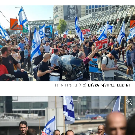
ההפגנה במחלף השלום
(
צילום: עידו ארז
)