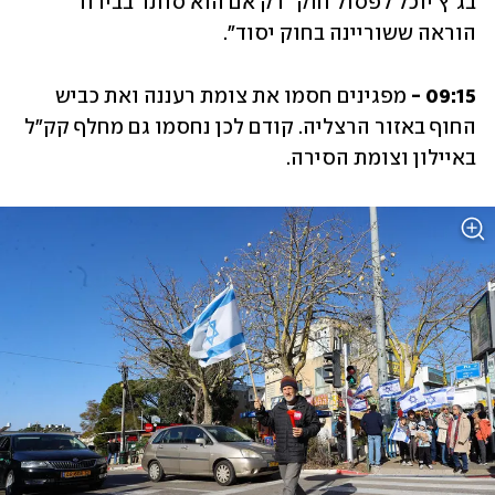
בג"ץ יוכל לפסול חוק "רק אם הוא סותר בבירור 
הוראה ששוריינה בחוק יסוד".
09:15 -
 מפגינים חסמו את צומת רעננה ואת כביש 
החוף באזור הרצליה. קודם לכן נחסמו גם מחלף קק"ל 
באיילון וצומת הסירה. 