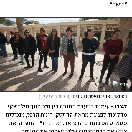
"בושה".
המחאה באוניברסיטת בן גוריון
(
צילום: רועי עידן
)
11:47 - 
עימות בוועדת החוקה בין ח"כ חנוך מילביצקי 
מהליכוד לנציגת מחאת ההייטק, רונית הרפז, מנכ"לית 
סטארט אפ בתחום הרפואה. "אדוני יו"ר הוועדה, אתה 
צובע את הדמוקרטיה שלנו בשחור, את ההייטק 