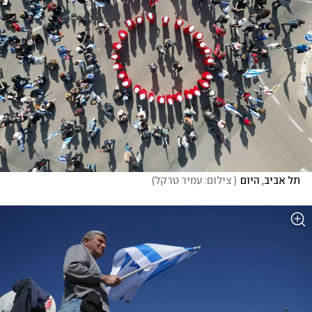
תל אביב, היום
(
 צילום: עמיר טרקל
)