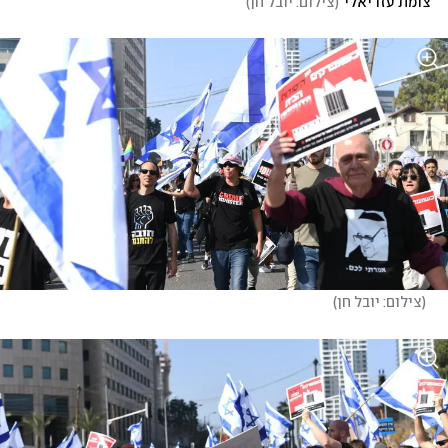
צומת עזריאלי
(
צילום: יובל חן
)
(
צילום: יובל חן
)