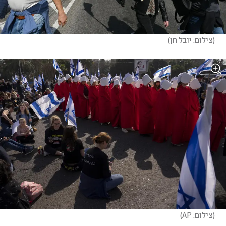
(
צילום: יובל חן
)
(
צילום: AP
)