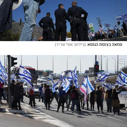
מחאה בצומת הגומא
(
צילום: אפי שריר
)