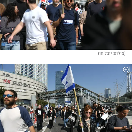
(
צילום: יובל חן
)