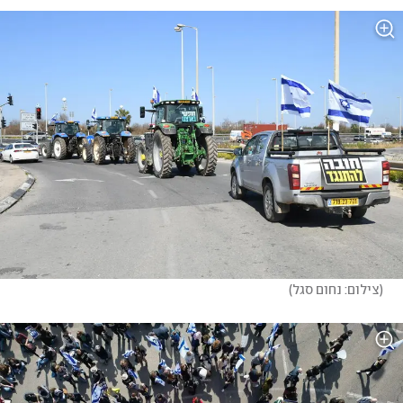
(
צילום: נחום סגל
)