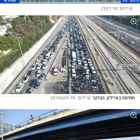
(
צילום: חגי דקל
)
חסימה באיילון, הבוקר
(
צילום:  פל תקשורת
)