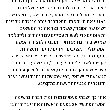
נכנסה לקואליציה שמעתי ממנו את החזון כולו. זמן 
לא רב אחרי שנכנס לכנסת נפטר אחיו של מנסור, 
ובאוהל האבלים בכפר מראר, שם הוא גר, הוא פרש 
באוזני את השקפתו. היא הרבה יותר מורכבת מלהיות 
"ש"ס של המגזר", ששמה בצד את כל הנושאים 
הלאומיים כדי לעשות עסקים עם היהודים ולקבל מה 
שמגיע בתחום האזרחי – תוכנית לעצירת הפשע 
המשתולל ותקציבים ראויים לחינוך ותשתיות 
ותעסוקה, כל מה שממשלה כלשהי בישראל צריכה 
לעשות לא כדי "לתת לערבים", כפי שטען נתניהו 
כשביקש את קולות הבייס, אלא כדי להשקיע בהם 
למען עתיד ישראל (כפי שממשלות נתניהו עשו בעבר, 
והנוכחית מבטיחה לעשות בתקציב).
אחר כך ישבתי פעמיים מולו ומול חבריו ברשימה 
המשותפת של אז: בפעם הראשונה אחרי בחירות ב', 