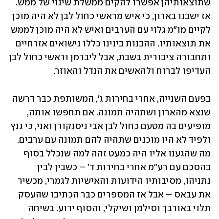
שתוצאותיהן אפשרו להקים ממשלת שינוי של ממש. 
אז ישבנו בארון, כי איש מראשי כחול לבן לא היה מוכן 
לקיים מו"מ גלוי עם הערבים ואיש לא היה מוכן לממש 
את תוצאותיו. ההבנות בינינו כללו נישואים אזרחיים 
ותחבורה ציבורית בשבת, אבל ליברמן וראשי כחול לבן 
העדיפו לברוח ולהאשים את הנדל והאוזר.
בפעם השנייה, אחרי בחירות ג', המשותפת כבר דרשה 
שנצא מהארון ושתהיה תמונה. אם תחפשו אותה, 
מופיעים בה מטעם כחול לבן אבי ניסנקורן ואני, כי גנץ 
ולפיד לא היו מוכנים שתהיה להם תמונה עם ערבים. 
מה שהגענו אליו היה כמעט זהה למה שנכלל בסוף 
בהסכם עם רע"מ אחרי בחירות ד' – כשבין לבין 
נתניהו, מסיבותיו הידועות והאישיות לגמרי, מכשיר 
את עבאס – אבל אז המספרים כבר הכתיבו שהעסק 
תלוי באורבך וסילמן ושיקלי, והסוף ידוע. בשיחה 