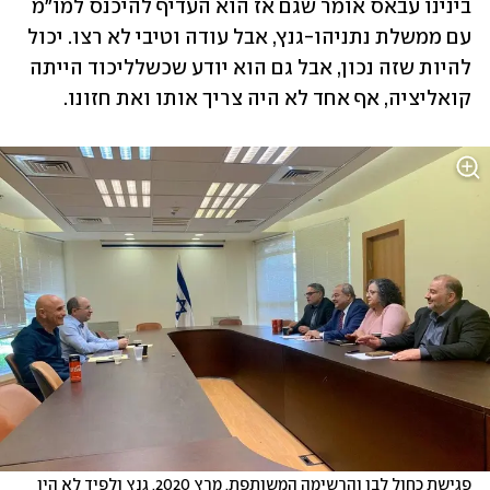
בינינו עבאס אומר שגם אז הוא העדיף להיכנס למו"מ 
עם ממשלת נתניהו-גנץ, אבל עודה וטיבי לא רצו. יכול 
להיות שזה נכון, אבל גם הוא יודע שכשלליכוד הייתה 
קואליציה, אף אחד לא היה צריך אותו ואת חזונו.   
פגישת כחול לבן והרשימה המשותפת, מרץ 2020. גנץ ולפיד לא היו 