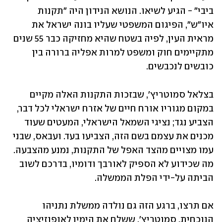
ביבי" - הגיע לשיאו. הנושא הנידון היה "תקנות 
איו"ש", הפיגום המשפטי שעליו בונה ישראל את 
מראית העין, לפיה בשטח שהיא מחזיקה כבר 55 שנים 
מתקיימים חוק ומשפט למרות אפליה ברורה בין 
כובשים לנכבשים. 
בצלאל סמוטריץ', שבזכות התקנות האלה מקיים 
במקום מגוריו אורח חיים של אזרח ישראלי לכל דבר, 
הצביע נגד; נציגי השמאל הישראלי, המעטים שעוד 
מכנים את עצמם בשם הזה, הצביעו בעד. ועבאס, שבני 
עמו מצויים מהצד האפל של התקנות, נמנע מהצבעה. 
מה שכידוע לא הספיק לאורבך ודומיו, בדרכם לשוב 
הביתה על-ידי הפלת הממשלה.
אם תרצו, ברגע הזה גם נולדה ממשלת נתניהו 
הנוכחית. סמוטריץ', ששלח את הימין לאופוזיציה 